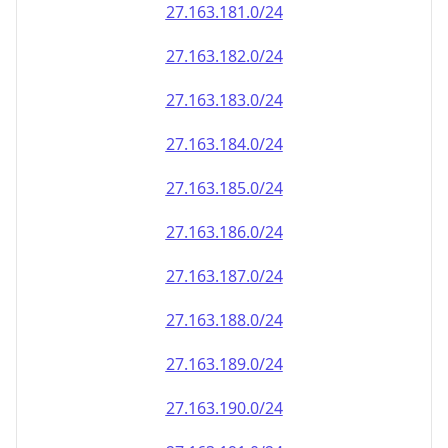
27.163.181.0/24
27.163.182.0/24
27.163.183.0/24
27.163.184.0/24
27.163.185.0/24
27.163.186.0/24
27.163.187.0/24
27.163.188.0/24
27.163.189.0/24
27.163.190.0/24