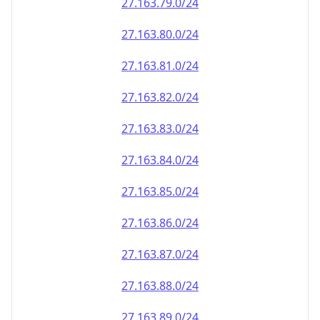
27.163.79.0/24
27.163.80.0/24
27.163.81.0/24
27.163.82.0/24
27.163.83.0/24
27.163.84.0/24
27.163.85.0/24
27.163.86.0/24
27.163.87.0/24
27.163.88.0/24
27.163.89.0/24