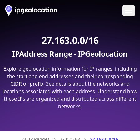
Ope
27.163.0.0/16
IPAddress Range - IPGeolocation
Explore geolocation information for IP ranges, including
the start and end addresses and their corresponding
CIDR or prefix. See details about the networks and
locations associated with each address. Understand how
these IPs are organized and distributed across different
networks.
All IP Ranges
27.0.0.0/8
27.163.0.0/16