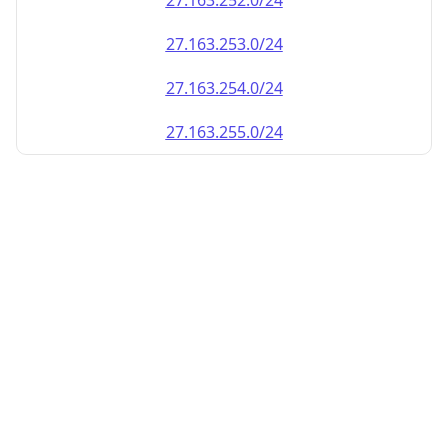
27.163.252.0/24
27.163.253.0/24
27.163.254.0/24
27.163.255.0/24