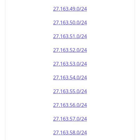
27.163.49.0/24
27.163.50.0/24
27.163.51.0/24
27.163.52.0/24
27.163.53.0/24
27.163.54.0/24
27.163.55.0/24
27.163.56.0/24
27.163.57.0/24
27.163.58.0/24