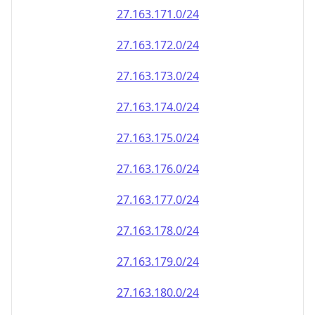
27.163.171.0/24
27.163.172.0/24
27.163.173.0/24
27.163.174.0/24
27.163.175.0/24
27.163.176.0/24
27.163.177.0/24
27.163.178.0/24
27.163.179.0/24
27.163.180.0/24