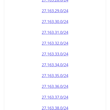
27.163.28.0/24
27.163.29.0/24
27.163.30.0/24
27.163.31.0/24
27.163.32.0/24
27.163.33.0/24
27.163.34.0/24
27.163.35.0/24
27.163.36.0/24
27.163.37.0/24
27.163.38.0/24