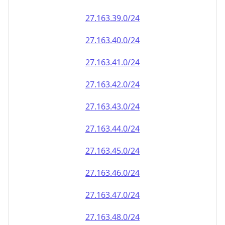
27.163.39.0/24
27.163.40.0/24
27.163.41.0/24
27.163.42.0/24
27.163.43.0/24
27.163.44.0/24
27.163.45.0/24
27.163.46.0/24
27.163.47.0/24
27.163.48.0/24