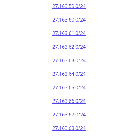
27.163.59.0/24
27.163.60.0/24
27.163.61.0/24
27.163.62.0/24
27.163.63.0/24
27.163.64.0/24
27.163.65.0/24
27.163.66.0/24
27.163.67.0/24
27.163.68.0/24