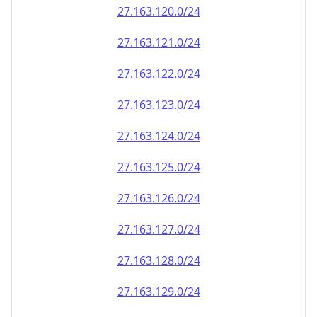
27.163.120.0/24
27.163.121.0/24
27.163.122.0/24
27.163.123.0/24
27.163.124.0/24
27.163.125.0/24
27.163.126.0/24
27.163.127.0/24
27.163.128.0/24
27.163.129.0/24