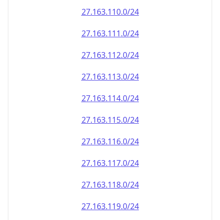
27.163.110.0/24
27.163.111.0/24
27.163.112.0/24
27.163.113.0/24
27.163.114.0/24
27.163.115.0/24
27.163.116.0/24
27.163.117.0/24
27.163.118.0/24
27.163.119.0/24