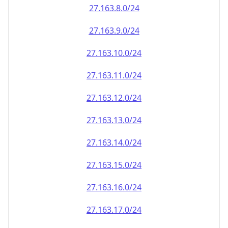
27.163.8.0/24
27.163.9.0/24
27.163.10.0/24
27.163.11.0/24
27.163.12.0/24
27.163.13.0/24
27.163.14.0/24
27.163.15.0/24
27.163.16.0/24
27.163.17.0/24