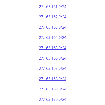
27.163.161.0/24
27.163.162.0/24
27.163.163.0/24
27.163.164.0/24
27.163.165.0/24
27.163.166.0/24
27.163.167.0/24
27.163.168.0/24
27.163.169.0/24
27.163.170.0/24