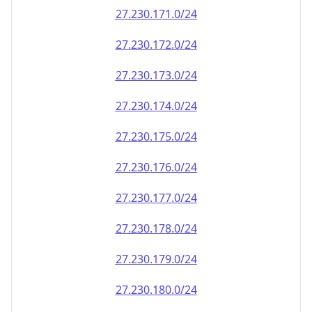
27.230.171.0/24
27.230.172.0/24
27.230.173.0/24
27.230.174.0/24
27.230.175.0/24
27.230.176.0/24
27.230.177.0/24
27.230.178.0/24
27.230.179.0/24
27.230.180.0/24