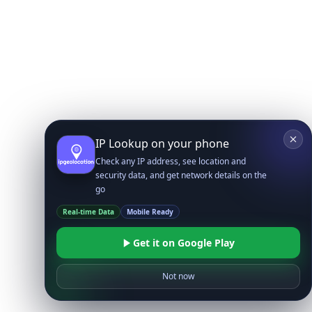
IP Lookup on your phone
Check any IP address, see location and
security data, and get network details on the
go
Real-time Data
Mobile Ready
Get it on Google Play
Not now