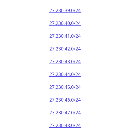
27.230.39.0/24
27.230.40.0/24
27.230.41.0/24
27.230.42.0/24
27.230.43.0/24
27.230.44.0/24
27.230.45.0/24
27.230.46.0/24
27.230.47.0/24
27.230.48.0/24