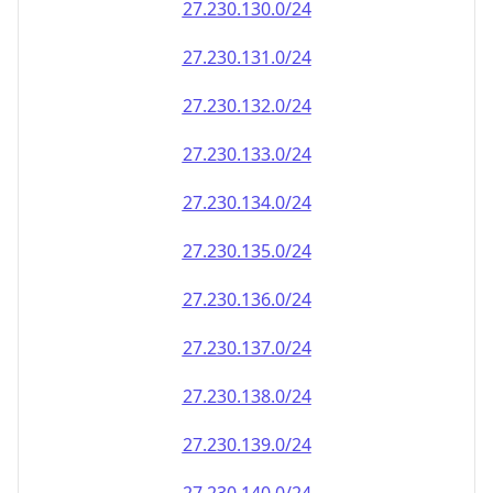
27.230.130.0/24
27.230.131.0/24
27.230.132.0/24
27.230.133.0/24
27.230.134.0/24
27.230.135.0/24
27.230.136.0/24
27.230.137.0/24
27.230.138.0/24
27.230.139.0/24