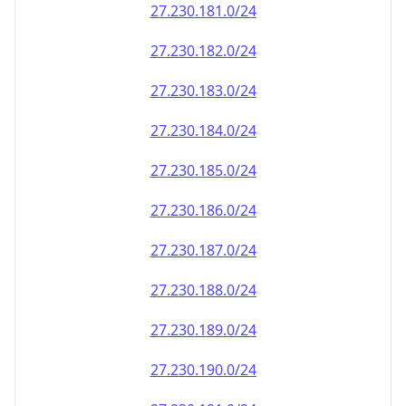
27.230.181.0/24
27.230.182.0/24
27.230.183.0/24
27.230.184.0/24
27.230.185.0/24
27.230.186.0/24
27.230.187.0/24
27.230.188.0/24
27.230.189.0/24
27.230.190.0/24