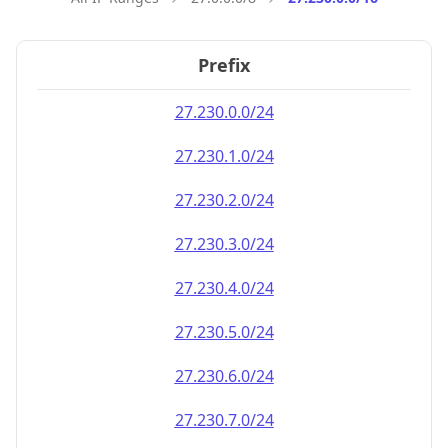
Prefix
27.230.0.0/24
27.230.1.0/24
27.230.2.0/24
27.230.3.0/24
27.230.4.0/24
27.230.5.0/24
27.230.6.0/24
27.230.7.0/24