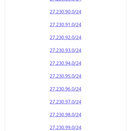
27.230.90.0/24
27.230.91.0/24
27.230.92.0/24
27.230.93.0/24
27.230.94.0/24
27.230.95.0/24
27.230.96.0/24
27.230.97.0/24
27.230.98.0/24
27.230.99.0/24