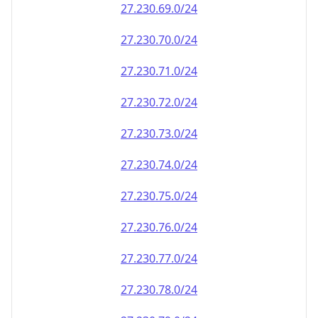
27.230.69.0/24
27.230.70.0/24
27.230.71.0/24
27.230.72.0/24
27.230.73.0/24
27.230.74.0/24
27.230.75.0/24
27.230.76.0/24
27.230.77.0/24
27.230.78.0/24