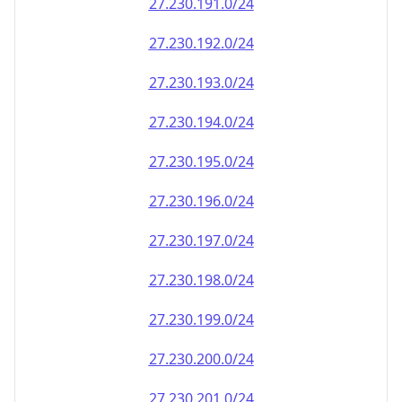
27.230.191.0/24
27.230.192.0/24
27.230.193.0/24
27.230.194.0/24
27.230.195.0/24
27.230.196.0/24
27.230.197.0/24
27.230.198.0/24
27.230.199.0/24
27.230.200.0/24
27.230.201.0/24