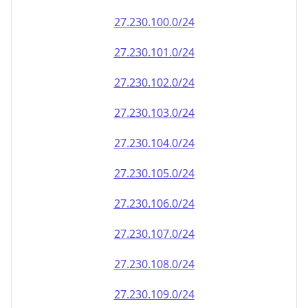
27.230.100.0/24
27.230.101.0/24
27.230.102.0/24
27.230.103.0/24
27.230.104.0/24
27.230.105.0/24
27.230.106.0/24
27.230.107.0/24
27.230.108.0/24
27.230.109.0/24