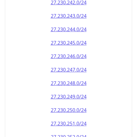
27.230.242.0/24
27.230.243.0/24
27.230.244.0/24
27.230.245.0/24
27.230.246.0/24
27.230.247.0/24
27.230.248.0/24
27.230.249.0/24
27.230.250.0/24
27.230.251.0/24