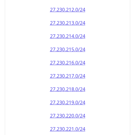
27.230.212.0/24
27.230.213.0/24
27.230.214.0/24
27.230.215.0/24
27.230.216.0/24
27.230.217.0/24
27.230.218.0/24
27.230.219.0/24
27.230.220.0/24
27.230.221.0/24