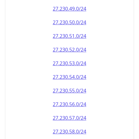
27.230.49.0/24
27.230.50.0/24
27.230.51.0/24
27.230.52.0/24
27.230.53.0/24
27.230.54.0/24
27.230.55.0/24
27.230.56.0/24
27.230.57.0/24
27.230.58.0/24