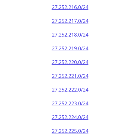
27.252.222.0/24
27.252.223.0/24
27.252.224.0/24
27.252.225.0/24
27.252.226.0/24
27.252.227.0/24
27.252.228.0/24
27.252.229.0/24
27.252.230.0/24
27.252.231.0/24