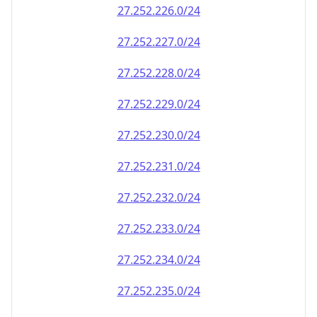
27.252.232.0/24
27.252.233.0/24
27.252.234.0/24
27.252.235.0/24
27.252.236.0/24
27.252.237.0/24
27.252.238.0/24
27.252.239.0/24
27.252.240.0/24
27.252.241.0/24