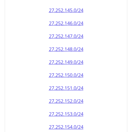
27.252.151.0/24
27.252.152.0/24
27.252.153.0/24
27.252.154.0/24
27.252.155.0/24
27.252.156.0/24
27.252.157.0/24
27.252.158.0/24
27.252.159.0/24
27.252.160.0/24