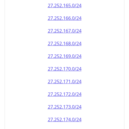
27.252.171.0/24
27.252.172.0/24
27.252.173.0/24
27.252.174.0/24
27.252.175.0/24
27.252.176.0/24
27.252.177.0/24
27.252.178.0/24
27.252.179.0/24
27.252.180.0/24