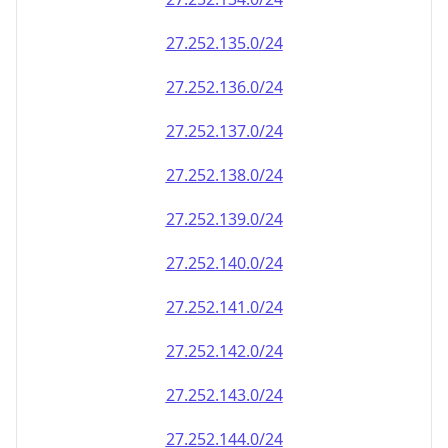
27.252.140.0/24
27.252.141.0/24
27.252.142.0/24
27.252.143.0/24
27.252.144.0/24
27.252.145.0/24
27.252.146.0/24
27.252.147.0/24
27.252.148.0/24
27.252.149.0/24
27.252.150.0/24