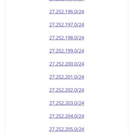
27.252.202.0/24
27.252.203.0/24
27.252.204.0/24
27.252.205.0/24
27.252.206.0/24
27.252.207.0/24
27.252.208.0/24
27.252.209.0/24
27.252.210.0/24
27.252.211.0/24