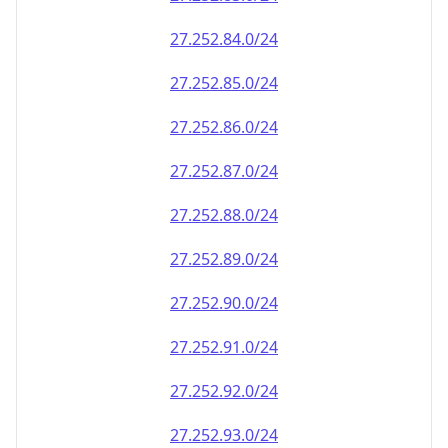
27.252.90.0/24
27.252.91.0/24
27.252.92.0/24
27.252.93.0/24
27.252.94.0/24
27.252.95.0/24
27.252.96.0/24
27.252.97.0/24
27.252.98.0/24
27.252.99.0/24