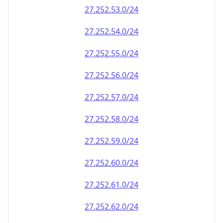
27.252.59.0/24
27.252.60.0/24
27.252.61.0/24
27.252.62.0/24
27.252.63.0/24
27.252.64.0/24
27.252.65.0/24
27.252.66.0/24
27.252.67.0/24
27.252.68.0/24