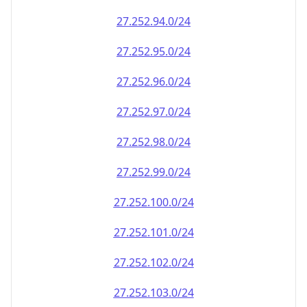
27.252.100.0/24
27.252.101.0/24
27.252.102.0/24
27.252.103.0/24
27.252.104.0/24
27.252.105.0/24
27.252.106.0/24
27.252.107.0/24
27.252.108.0/24
27.252.109.0/24