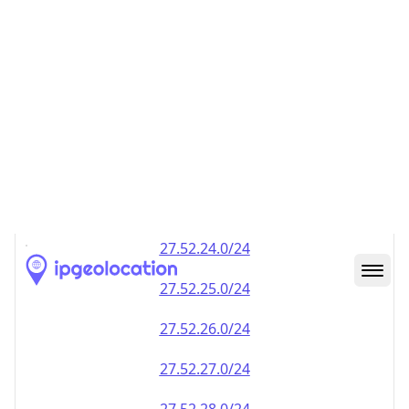
27.52.18.0/24
27.52.19.0/24
27.52.20.0/24
27.52.21.0/24
27.52.22.0/24
27.52.23.0/24
27.52.24.0/24
27.52.25.0/24
27.52.26.0/24
27.52.27.0/24