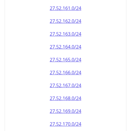
27.52.161.0/24
27.52.162.0/24
27.52.163.0/24
27.52.164.0/24
27.52.165.0/24
27.52.166.0/24
27.52.167.0/24
27.52.168.0/24
27.52.169.0/24
27.52.170.0/24