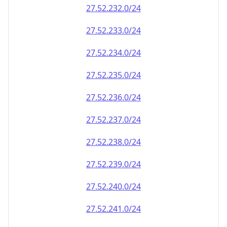
27.52.232.0/24
27.52.233.0/24
27.52.234.0/24
27.52.235.0/24
27.52.236.0/24
27.52.237.0/24
27.52.238.0/24
27.52.239.0/24
27.52.240.0/24
27.52.241.0/24