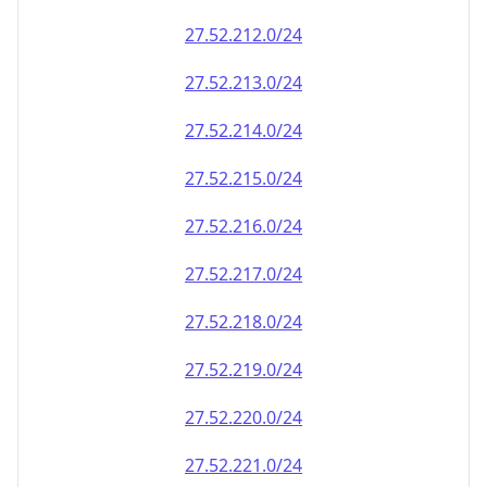
27.52.212.0/24
27.52.213.0/24
27.52.214.0/24
27.52.215.0/24
27.52.216.0/24
27.52.217.0/24
27.52.218.0/24
27.52.219.0/24
27.52.220.0/24
27.52.221.0/24