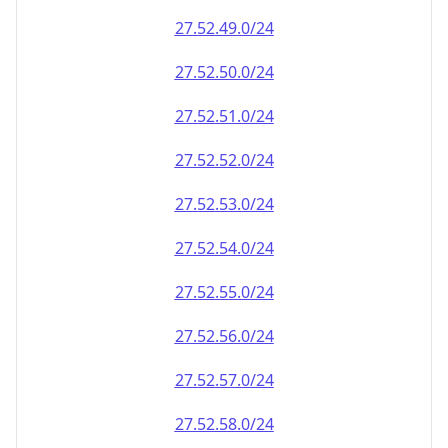
27.52.49.0/24
27.52.50.0/24
27.52.51.0/24
27.52.52.0/24
27.52.53.0/24
27.52.54.0/24
27.52.55.0/24
27.52.56.0/24
27.52.57.0/24
27.52.58.0/24