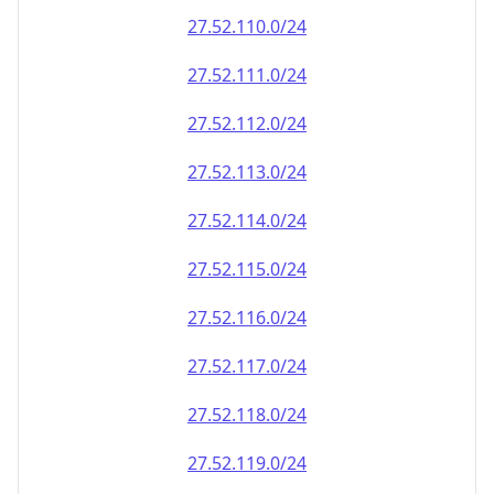
27.52.110.0/24
27.52.111.0/24
27.52.112.0/24
27.52.113.0/24
27.52.114.0/24
27.52.115.0/24
27.52.116.0/24
27.52.117.0/24
27.52.118.0/24
27.52.119.0/24