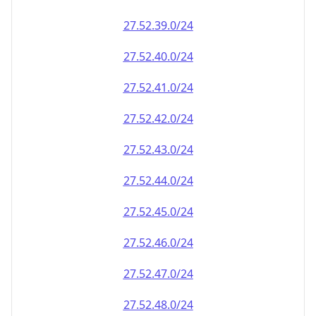
27.52.39.0/24
27.52.40.0/24
27.52.41.0/24
27.52.42.0/24
27.52.43.0/24
27.52.44.0/24
27.52.45.0/24
27.52.46.0/24
27.52.47.0/24
27.52.48.0/24