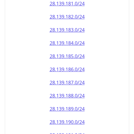
28.139.181.0/24
28.139.182.0/24
28.139.183.0/24
28.139.184.0/24
28.139.185.0/24
28.139.186.0/24
28.139.187.0/24
28.139.188.0/24
28.139.189.0/24
28.139.190.0/24