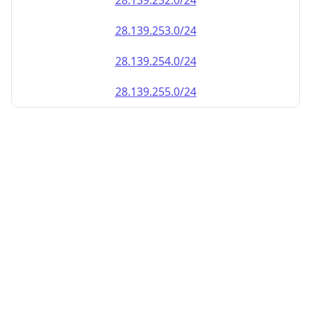
28.139.252.0/24
28.139.253.0/24
28.139.254.0/24
28.139.255.0/24