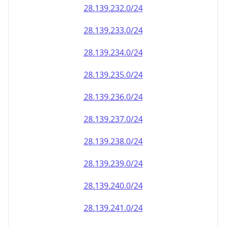
28.139.232.0/24
28.139.233.0/24
28.139.234.0/24
28.139.235.0/24
28.139.236.0/24
28.139.237.0/24
28.139.238.0/24
28.139.239.0/24
28.139.240.0/24
28.139.241.0/24