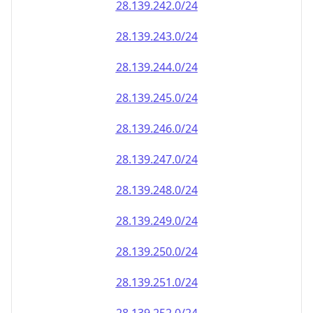
28.139.242.0/24
28.139.243.0/24
28.139.244.0/24
28.139.245.0/24
28.139.246.0/24
28.139.247.0/24
28.139.248.0/24
28.139.249.0/24
28.139.250.0/24
28.139.251.0/24