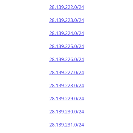
28.139.222.0/24
28.139.223.0/24
28.139.224.0/24
28.139.225.0/24
28.139.226.0/24
28.139.227.0/24
28.139.228.0/24
28.139.229.0/24
28.139.230.0/24
28.139.231.0/24