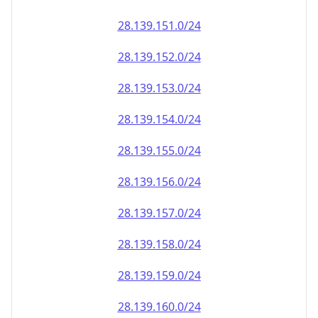
28.139.151.0/24
28.139.152.0/24
28.139.153.0/24
28.139.154.0/24
28.139.155.0/24
28.139.156.0/24
28.139.157.0/24
28.139.158.0/24
28.139.159.0/24
28.139.160.0/24