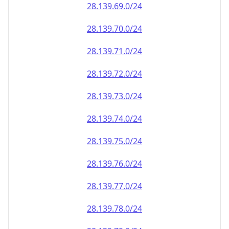
28.139.69.0/24
28.139.70.0/24
28.139.71.0/24
28.139.72.0/24
28.139.73.0/24
28.139.74.0/24
28.139.75.0/24
28.139.76.0/24
28.139.77.0/24
28.139.78.0/24