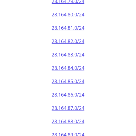
28.164.79.0/24
28.164.80.0/24
28.164.81.0/24
28.164.82.0/24
28.164.83.0/24
28.164.84.0/24
28.164.85.0/24
28.164.86.0/24
28.164.87.0/24
28.164.88.0/24
28.164.89.0/24