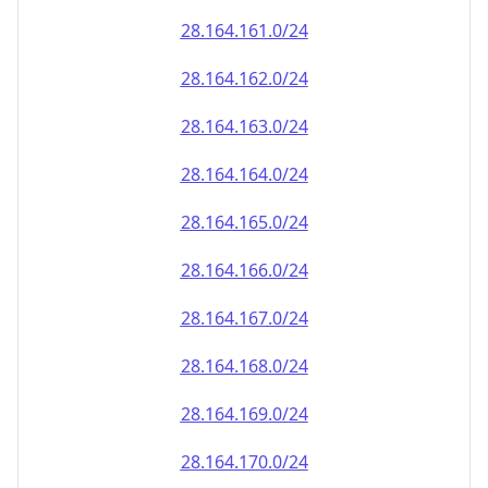
28.164.161.0/24
28.164.162.0/24
28.164.163.0/24
28.164.164.0/24
28.164.165.0/24
28.164.166.0/24
28.164.167.0/24
28.164.168.0/24
28.164.169.0/24
28.164.170.0/24