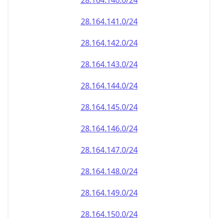
28.164.140.0/24
28.164.141.0/24
28.164.142.0/24
28.164.143.0/24
28.164.144.0/24
28.164.145.0/24
28.164.146.0/24
28.164.147.0/24
28.164.148.0/24
28.164.149.0/24
28.164.150.0/24