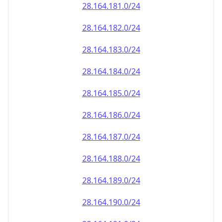
28.164.181.0/24
28.164.182.0/24
28.164.183.0/24
28.164.184.0/24
28.164.185.0/24
28.164.186.0/24
28.164.187.0/24
28.164.188.0/24
28.164.189.0/24
28.164.190.0/24