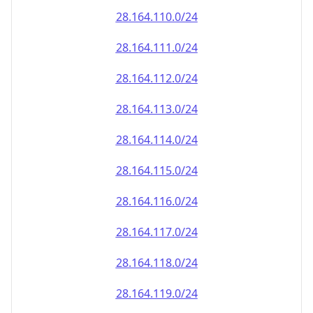
28.164.110.0/24
28.164.111.0/24
28.164.112.0/24
28.164.113.0/24
28.164.114.0/24
28.164.115.0/24
28.164.116.0/24
28.164.117.0/24
28.164.118.0/24
28.164.119.0/24