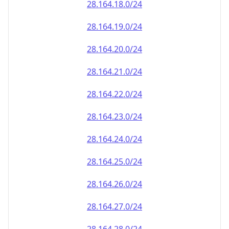
28.164.18.0/24
28.164.19.0/24
28.164.20.0/24
28.164.21.0/24
28.164.22.0/24
28.164.23.0/24
28.164.24.0/24
28.164.25.0/24
28.164.26.0/24
28.164.27.0/24