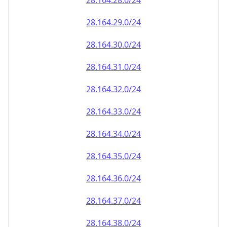
28.164.28.0/24
28.164.29.0/24
28.164.30.0/24
28.164.31.0/24
28.164.32.0/24
28.164.33.0/24
28.164.34.0/24
28.164.35.0/24
28.164.36.0/24
28.164.37.0/24
28.164.38.0/24