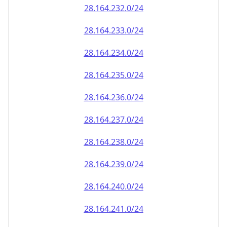
28.164.232.0/24
28.164.233.0/24
28.164.234.0/24
28.164.235.0/24
28.164.236.0/24
28.164.237.0/24
28.164.238.0/24
28.164.239.0/24
28.164.240.0/24
28.164.241.0/24