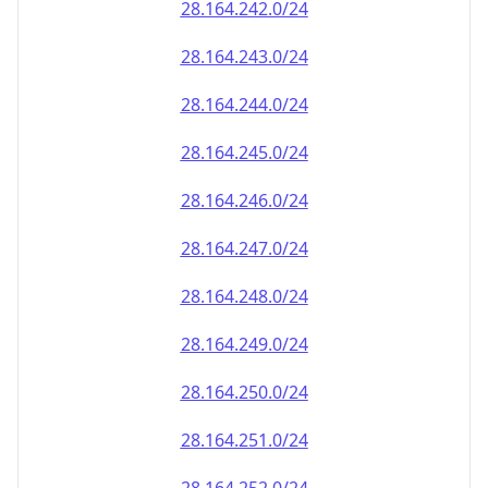
28.164.242.0/24
28.164.243.0/24
28.164.244.0/24
28.164.245.0/24
28.164.246.0/24
28.164.247.0/24
28.164.248.0/24
28.164.249.0/24
28.164.250.0/24
28.164.251.0/24