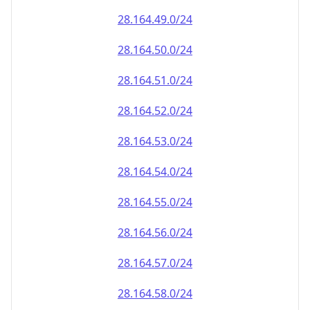
28.164.49.0/24
28.164.50.0/24
28.164.51.0/24
28.164.52.0/24
28.164.53.0/24
28.164.54.0/24
28.164.55.0/24
28.164.56.0/24
28.164.57.0/24
28.164.58.0/24