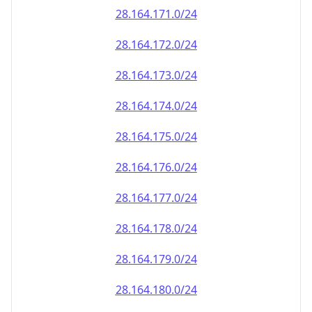
28.164.171.0/24
28.164.172.0/24
28.164.173.0/24
28.164.174.0/24
28.164.175.0/24
28.164.176.0/24
28.164.177.0/24
28.164.178.0/24
28.164.179.0/24
28.164.180.0/24