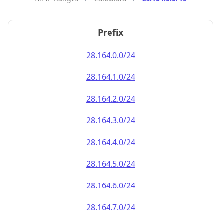
Prefix
28.164.0.0/24
28.164.1.0/24
28.164.2.0/24
28.164.3.0/24
28.164.4.0/24
28.164.5.0/24
28.164.6.0/24
28.164.7.0/24