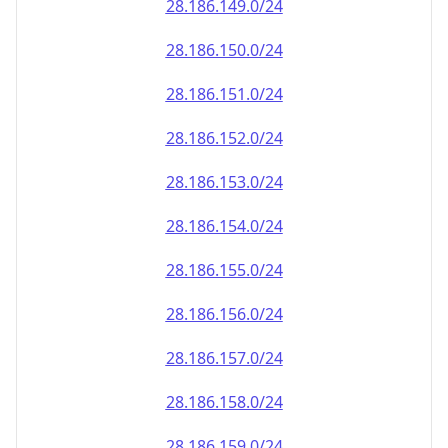
28.186.151.0/24
28.186.152.0/24
28.186.153.0/24
28.186.154.0/24
28.186.155.0/24
28.186.156.0/24
28.186.157.0/24
28.186.158.0/24
28.186.159.0/24
28.186.160.0/24