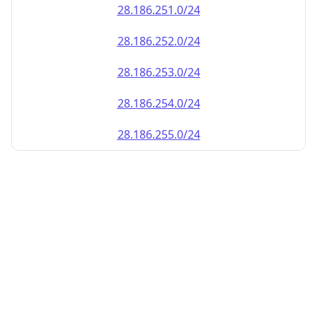
28.186.252.0/24
28.186.253.0/24
28.186.254.0/24
28.186.255.0/24