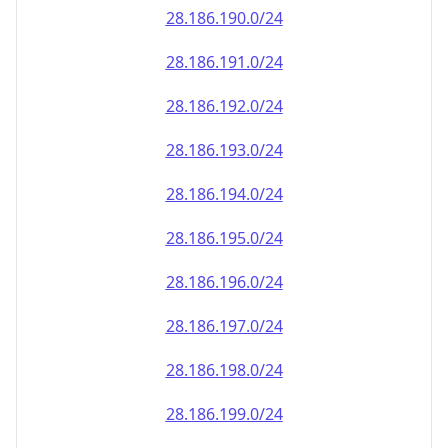
28.186.191.0/24
28.186.192.0/24
28.186.193.0/24
28.186.194.0/24
28.186.195.0/24
28.186.196.0/24
28.186.197.0/24
28.186.198.0/24
28.186.199.0/24
28.186.200.0/24
28.186.201.0/24