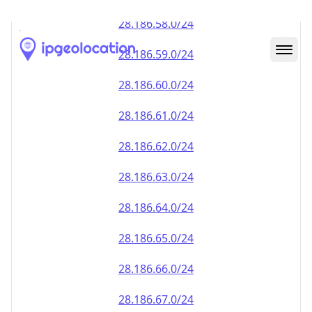
28.186.59.0/24
28.186.60.0/24
28.186.61.0/24
28.186.62.0/24
28.186.63.0/24
28.186.64.0/24
28.186.65.0/24
28.186.66.0/24
28.186.67.0/24
28.186.68.0/24