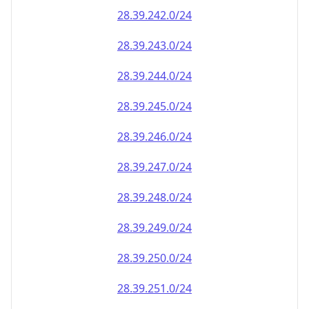
28.39.242.0/24
28.39.243.0/24
28.39.244.0/24
28.39.245.0/24
28.39.246.0/24
28.39.247.0/24
28.39.248.0/24
28.39.249.0/24
28.39.250.0/24
28.39.251.0/24