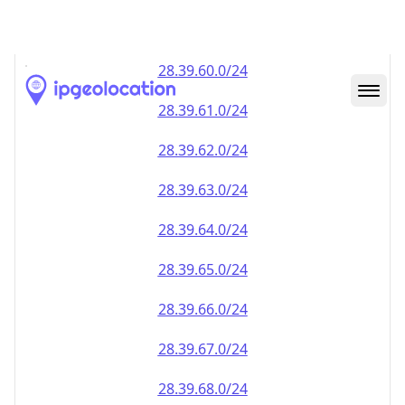
28.39.59.0/24
28.39.60.0/24
28.39.61.0/24
28.39.62.0/24
28.39.63.0/24
28.39.64.0/24
28.39.65.0/24
28.39.66.0/24
28.39.67.0/24
28.39.68.0/24