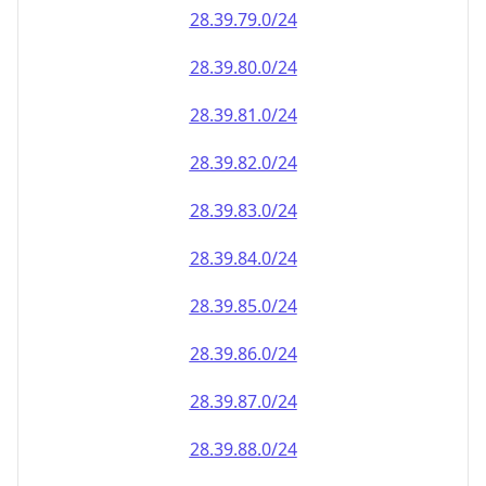
28.39.79.0/24
28.39.80.0/24
28.39.81.0/24
28.39.82.0/24
28.39.83.0/24
28.39.84.0/24
28.39.85.0/24
28.39.86.0/24
28.39.87.0/24
28.39.88.0/24
28.39.89.0/24