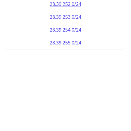
28.39.252.0/24
28.39.253.0/24
28.39.254.0/24
28.39.255.0/24