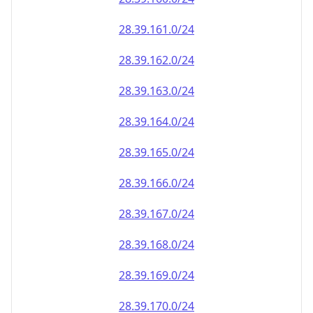
28.39.161.0/24
28.39.162.0/24
28.39.163.0/24
28.39.164.0/24
28.39.165.0/24
28.39.166.0/24
28.39.167.0/24
28.39.168.0/24
28.39.169.0/24
28.39.170.0/24