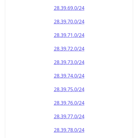
28.39.69.0/24
28.39.70.0/24
28.39.71.0/24
28.39.72.0/24
28.39.73.0/24
28.39.74.0/24
28.39.75.0/24
28.39.76.0/24
28.39.77.0/24
28.39.78.0/24