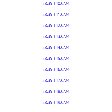
28.39.140.0/24
28.39.141.0/24
28.39.142.0/24
28.39.143.0/24
28.39.144.0/24
28.39.145.0/24
28.39.146.0/24
28.39.147.0/24
28.39.148.0/24
28.39.149.0/24
28.39.150.0/24