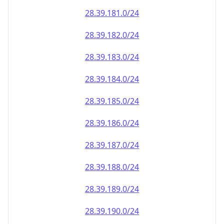
28.39.181.0/24
28.39.182.0/24
28.39.183.0/24
28.39.184.0/24
28.39.185.0/24
28.39.186.0/24
28.39.187.0/24
28.39.188.0/24
28.39.189.0/24
28.39.190.0/24