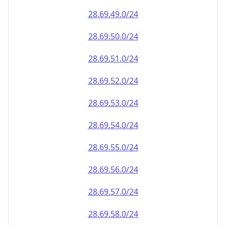
28.69.49.0/24
28.69.50.0/24
28.69.51.0/24
28.69.52.0/24
28.69.53.0/24
28.69.54.0/24
28.69.55.0/24
28.69.56.0/24
28.69.57.0/24
28.69.58.0/24