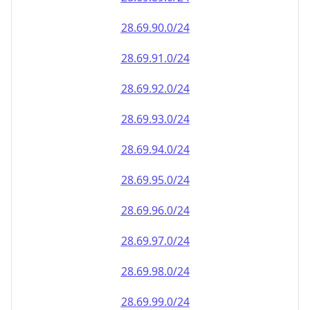
28.69.90.0/24
28.69.91.0/24
28.69.92.0/24
28.69.93.0/24
28.69.94.0/24
28.69.95.0/24
28.69.96.0/24
28.69.97.0/24
28.69.98.0/24
28.69.99.0/24