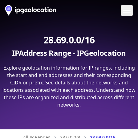
Ope
28.69.0.0/16
IPAddress Range - IPGeolocation
Explore geolocation information for IP ranges, including
the start and end addresses and their corresponding
CIDR or prefix. See details about the networks and
locations associated with each address. Understand how
these IPs are organized and distributed across different
networks.
All IP Ranges
28.0.0.0/8
28.69.0.0/16