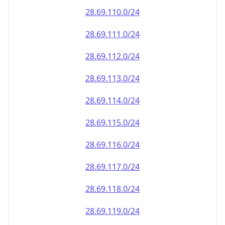
28.69.110.0/24
28.69.111.0/24
28.69.112.0/24
28.69.113.0/24
28.69.114.0/24
28.69.115.0/24
28.69.116.0/24
28.69.117.0/24
28.69.118.0/24
28.69.119.0/24