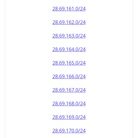
28.69.161.0/24
28.69.162.0/24
28.69.163.0/24
28.69.164.0/24
28.69.165.0/24
28.69.166.0/24
28.69.167.0/24
28.69.168.0/24
28.69.169.0/24
28.69.170.0/24