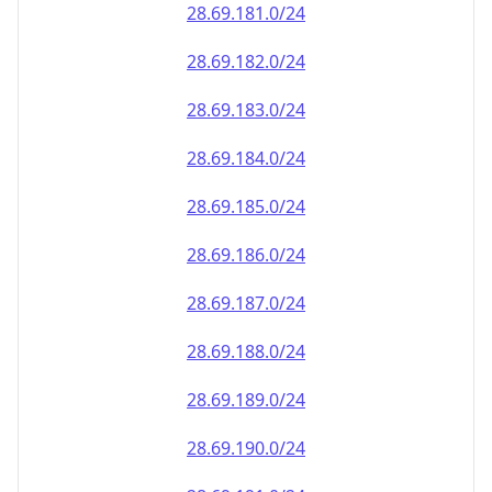
28.69.181.0/24
28.69.182.0/24
28.69.183.0/24
28.69.184.0/24
28.69.185.0/24
28.69.186.0/24
28.69.187.0/24
28.69.188.0/24
28.69.189.0/24
28.69.190.0/24