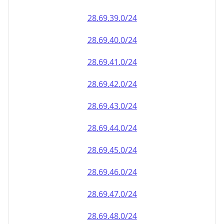
28.69.39.0/24
28.69.40.0/24
28.69.41.0/24
28.69.42.0/24
28.69.43.0/24
28.69.44.0/24
28.69.45.0/24
28.69.46.0/24
28.69.47.0/24
28.69.48.0/24