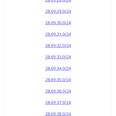
28.69.28.0/24
28.69.29.0/24
28.69.30.0/24
28.69.31.0/24
28.69.32.0/24
28.69.33.0/24
28.69.34.0/24
28.69.35.0/24
28.69.36.0/24
28.69.37.0/24
28.69.38.0/24