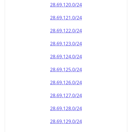
28.69.120.0/24
28.69.121.0/24
28.69.122.0/24
28.69.123.0/24
28.69.124.0/24
28.69.125.0/24
28.69.126.0/24
28.69.127.0/24
28.69.128.0/24
28.69.129.0/24