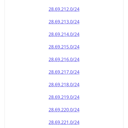
28.69.212.0/24
28.69.213.0/24
28.69.214.0/24
28.69.215.0/24
28.69.216.0/24
28.69.217.0/24
28.69.218.0/24
28.69.219.0/24
28.69.220.0/24
28.69.221.0/24