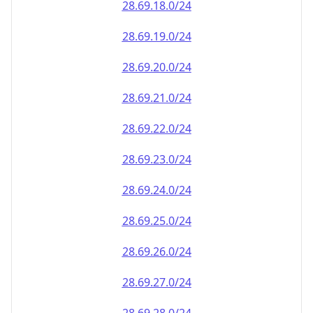
28.69.18.0/24
28.69.19.0/24
28.69.20.0/24
28.69.21.0/24
28.69.22.0/24
28.69.23.0/24
28.69.24.0/24
28.69.25.0/24
28.69.26.0/24
28.69.27.0/24