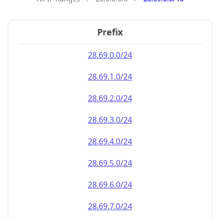
Prefix
28.69.0.0/24
28.69.1.0/24
28.69.2.0/24
28.69.3.0/24
28.69.4.0/24
28.69.5.0/24
28.69.6.0/24
28.69.7.0/24