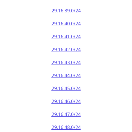
29.16.39.0/24
29.16.40.0/24
29.16.41.0/24
29.16.42.0/24
29.16.43.0/24
29.16.44.0/24
29.16.45.0/24
29.16.46.0/24
29.16.47.0/24
29.16.48.0/24