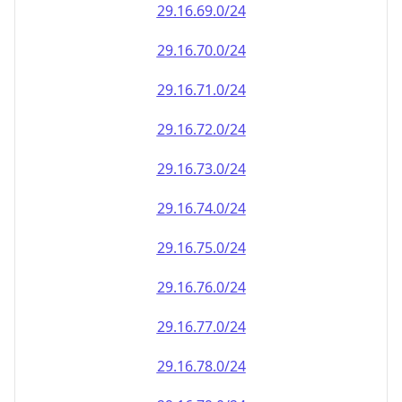
29.16.69.0/24
29.16.70.0/24
29.16.71.0/24
29.16.72.0/24
29.16.73.0/24
29.16.74.0/24
29.16.75.0/24
29.16.76.0/24
29.16.77.0/24
29.16.78.0/24