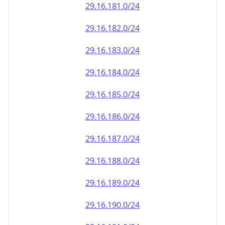
29.16.181.0/24
29.16.182.0/24
29.16.183.0/24
29.16.184.0/24
29.16.185.0/24
29.16.186.0/24
29.16.187.0/24
29.16.188.0/24
29.16.189.0/24
29.16.190.0/24