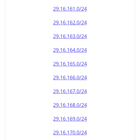
29.16.161.0/24
29.16.162.0/24
29.16.163.0/24
29.16.164.0/24
29.16.165.0/24
29.16.166.0/24
29.16.167.0/24
29.16.168.0/24
29.16.169.0/24
29.16.170.0/24