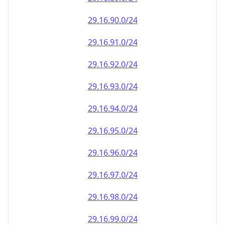
29.16.90.0/24
29.16.91.0/24
29.16.92.0/24
29.16.93.0/24
29.16.94.0/24
29.16.95.0/24
29.16.96.0/24
29.16.97.0/24
29.16.98.0/24
29.16.99.0/24