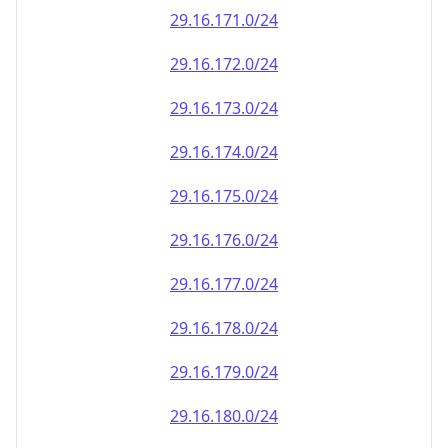
29.16.171.0/24
29.16.172.0/24
29.16.173.0/24
29.16.174.0/24
29.16.175.0/24
29.16.176.0/24
29.16.177.0/24
29.16.178.0/24
29.16.179.0/24
29.16.180.0/24