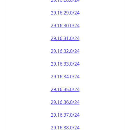
29.16.28.0/24
29.16.29.0/24
29.16.30.0/24
29.16.31.0/24
29.16.32.0/24
29.16.33.0/24
29.16.34.0/24
29.16.35.0/24
29.16.36.0/24
29.16.37.0/24
29.16.38.0/24