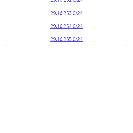
29.16.252.0/24
29.16.253.0/24
29.16.254.0/24
29.16.255.0/24