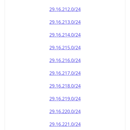
29.16.212.0/24
29.16.213.0/24
29.16.214.0/24
29.16.215.0/24
29.16.216.0/24
29.16.217.0/24
29.16.218.0/24
29.16.219.0/24
29.16.220.0/24
29.16.221.0/24