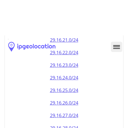
29.16.18.0/24
29.16.19.0/24
29.16.20.0/24
29.16.21.0/24
29.16.22.0/24
29.16.23.0/24
29.16.24.0/24
29.16.25.0/24
29.16.26.0/24
29.16.27.0/24