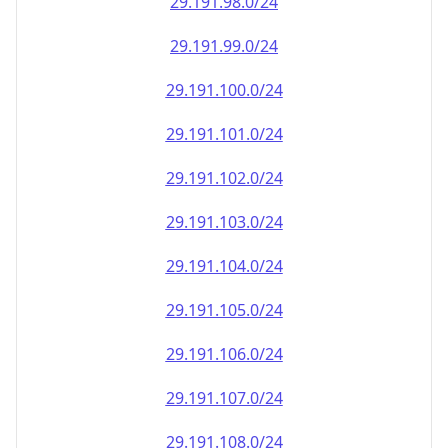
29.191.100.0/24
29.191.101.0/24
29.191.102.0/24
29.191.103.0/24
29.191.104.0/24
29.191.105.0/24
29.191.106.0/24
29.191.107.0/24
29.191.108.0/24
29.191.109.0/24