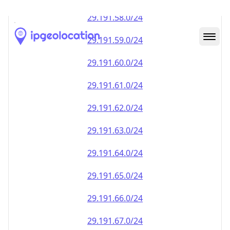
29.191.59.0/24
29.191.60.0/24
29.191.61.0/24
29.191.62.0/24
29.191.63.0/24
29.191.64.0/24
29.191.65.0/24
29.191.66.0/24
29.191.67.0/24
29.191.68.0/24