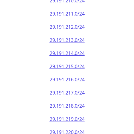
29.191.212.0/24
29.191.213.0/24
29.191.214.0/24
29.191.215.0/24
29.191.216.0/24
29.191.217.0/24
29.191.218.0/24
29.191.219.0/24
29.191.220.0/24
29.191.221.0/24