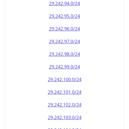
29.242.100.0/24
29.242.101.0/24
29.242.102.0/24
29.242.103.0/24
29.242.104.0/24
29.242.105.0/24
29.242.106.0/24
29.242.107.0/24
29.242.108.0/24
29.242.109.0/24