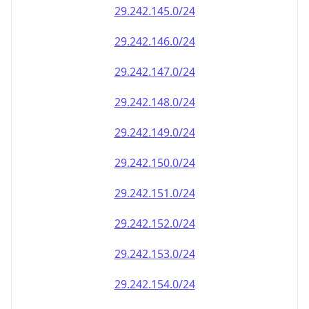
29.242.151.0/24
29.242.152.0/24
29.242.153.0/24
29.242.154.0/24
29.242.155.0/24
29.242.156.0/24
29.242.157.0/24
29.242.158.0/24
29.242.159.0/24
29.242.160.0/24