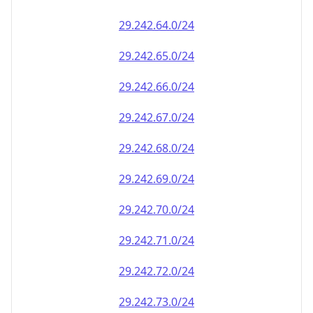
29.242.69.0/24
29.242.70.0/24
29.242.71.0/24
29.242.72.0/24
29.242.73.0/24
29.242.74.0/24
29.242.75.0/24
29.242.76.0/24
29.242.77.0/24
29.242.78.0/24