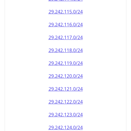
29.242.120.0/24
29.242.121.0/24
29.242.122.0/24
29.242.123.0/24
29.242.124.0/24
29.242.125.0/24
29.242.126.0/24
29.242.127.0/24
29.242.128.0/24
29.242.129.0/24