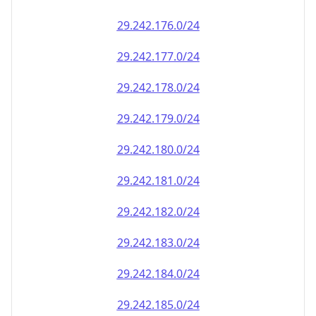
29.242.181.0/24
29.242.182.0/24
29.242.183.0/24
29.242.184.0/24
29.242.185.0/24
29.242.186.0/24
29.242.187.0/24
29.242.188.0/24
29.242.189.0/24
29.242.190.0/24