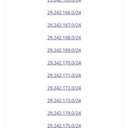
29.242.171.0/24
29.242.172.0/24
29.242.173.0/24
29.242.174.0/24
29.242.175.0/24
29.242.176.0/24
29.242.177.0/24
29.242.178.0/24
29.242.179.0/24
29.242.180.0/24