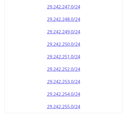
29.242.252.0/24
29.242.253.0/24
29.242.254.0/24
29.242.255.0/24