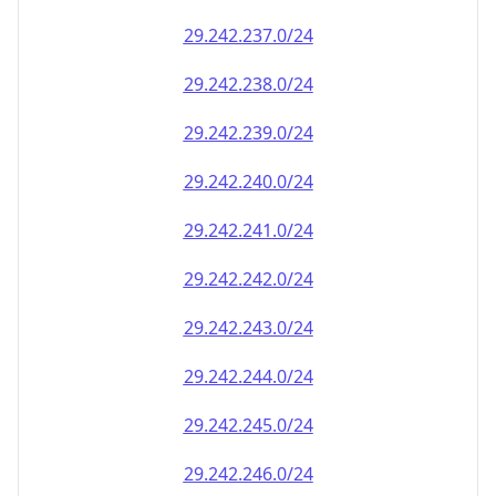
29.242.242.0/24
29.242.243.0/24
29.242.244.0/24
29.242.245.0/24
29.242.246.0/24
29.242.247.0/24
29.242.248.0/24
29.242.249.0/24
29.242.250.0/24
29.242.251.0/24