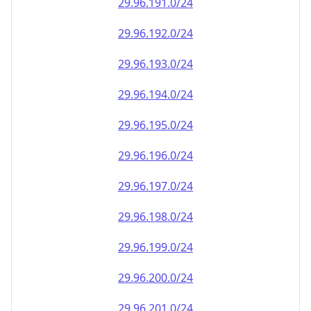
29.96.191.0/24
29.96.192.0/24
29.96.193.0/24
29.96.194.0/24
29.96.195.0/24
29.96.196.0/24
29.96.197.0/24
29.96.198.0/24
29.96.199.0/24
29.96.200.0/24
29.96.201.0/24