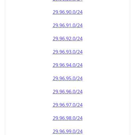
29.96.90.0/24
29.96.91.0/24
29.96.92.0/24
29.96.93.0/24
29.96.94.0/24
29.96.95.0/24
29.96.96.0/24
29.96.97.0/24
29.96.98.0/24
29.96.99.0/24