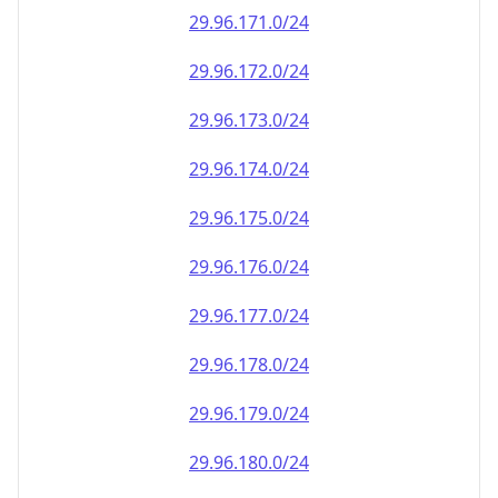
29.96.171.0/24
29.96.172.0/24
29.96.173.0/24
29.96.174.0/24
29.96.175.0/24
29.96.176.0/24
29.96.177.0/24
29.96.178.0/24
29.96.179.0/24
29.96.180.0/24