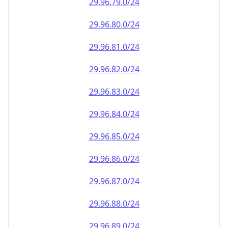
29.96.79.0/24
29.96.80.0/24
29.96.81.0/24
29.96.82.0/24
29.96.83.0/24
29.96.84.0/24
29.96.85.0/24
29.96.86.0/24
29.96.87.0/24
29.96.88.0/24
29.96.89.0/24