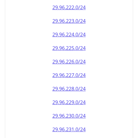
29.96.222.0/24
29.96.223.0/24
29.96.224.0/24
29.96.225.0/24
29.96.226.0/24
29.96.227.0/24
29.96.228.0/24
29.96.229.0/24
29.96.230.0/24
29.96.231.0/24