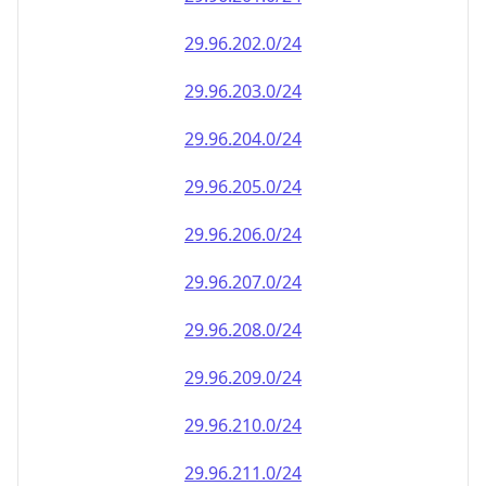
29.96.202.0/24
29.96.203.0/24
29.96.204.0/24
29.96.205.0/24
29.96.206.0/24
29.96.207.0/24
29.96.208.0/24
29.96.209.0/24
29.96.210.0/24
29.96.211.0/24