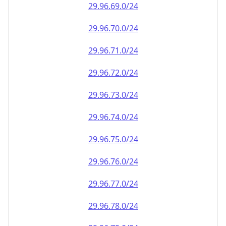
29.96.69.0/24
29.96.70.0/24
29.96.71.0/24
29.96.72.0/24
29.96.73.0/24
29.96.74.0/24
29.96.75.0/24
29.96.76.0/24
29.96.77.0/24
29.96.78.0/24