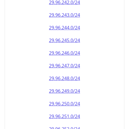
29.96.242.0/24
29.96.243.0/24
29.96.244.0/24
29.96.245.0/24
29.96.246.0/24
29.96.247.0/24
29.96.248.0/24
29.96.249.0/24
29.96.250.0/24
29.96.251.0/24