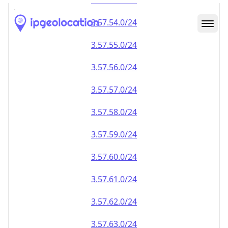
3.57.59.0/24
3.57.60.0/24
3.57.61.0/24
3.57.62.0/24
3.57.63.0/24
3.57.64.0/24
3.57.65.0/24
3.57.66.0/24
3.57.67.0/24
3.57.68.0/24