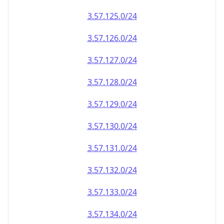
3.57.130.0/24
3.57.131.0/24
3.57.132.0/24
3.57.133.0/24
3.57.134.0/24
3.57.135.0/24
3.57.136.0/24
3.57.137.0/24
3.57.138.0/24
3.57.139.0/24