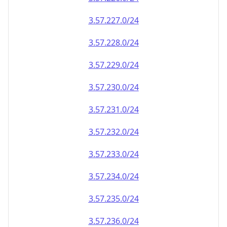
3.57.232.0/24
3.57.233.0/24
3.57.234.0/24
3.57.235.0/24
3.57.236.0/24
3.57.237.0/24
3.57.238.0/24
3.57.239.0/24
3.57.240.0/24
3.57.241.0/24