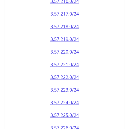
3.57.222.0/24
3.57.223.0/24
3.57.224.0/24
3.57.225.0/24
3.57.226.0/24
3.57.227.0/24
3.57.228.0/24
3.57.229.0/24
3.57.230.0/24
3.57.231.0/24