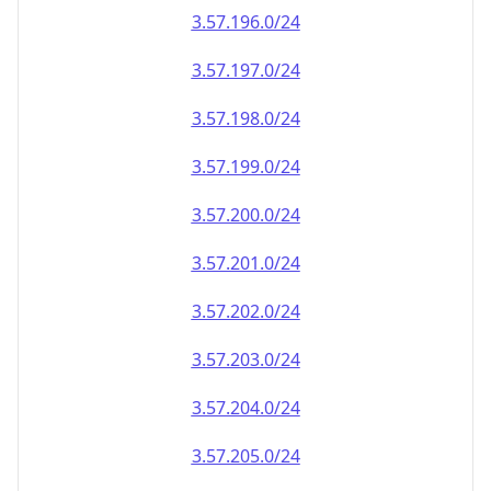
3.57.202.0/24
3.57.203.0/24
3.57.204.0/24
3.57.205.0/24
3.57.206.0/24
3.57.207.0/24
3.57.208.0/24
3.57.209.0/24
3.57.210.0/24
3.57.211.0/24