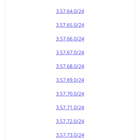
3.57.69.0/24
3.57.70.0/24
3.57.71.0/24
3.57.72.0/24
3.57.73.0/24
3.57.74.0/24
3.57.75.0/24
3.57.76.0/24
3.57.77.0/24
3.57.78.0/24