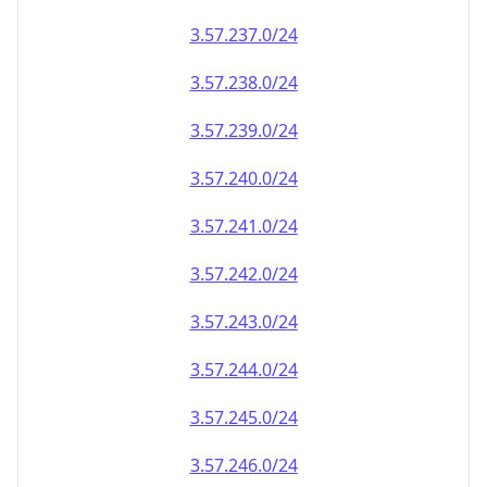
3.57.242.0/24
3.57.243.0/24
3.57.244.0/24
3.57.245.0/24
3.57.246.0/24
3.57.247.0/24
3.57.248.0/24
3.57.249.0/24
3.57.250.0/24
3.57.251.0/24