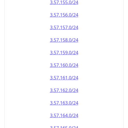
3.57.161.0/24
3.57.162.0/24
3.57.163.0/24
3.57.164.0/24
3.57.165.0/24
3.57.166.0/24
3.57.167.0/24
3.57.168.0/24
3.57.169.0/24
3.57.170.0/24