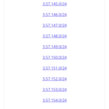
3.57.151.0/24
3.57.152.0/24
3.57.153.0/24
3.57.154.0/24
3.57.155.0/24
3.57.156.0/24
3.57.157.0/24
3.57.158.0/24
3.57.159.0/24
3.57.160.0/24