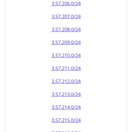
3.57.212.0/24
3.57.213.0/24
3.57.214.0/24
3.57.215.0/24
3.57.216.0/24
3.57.217.0/24
3.57.218.0/24
3.57.219.0/24
3.57.220.0/24
3.57.221.0/24