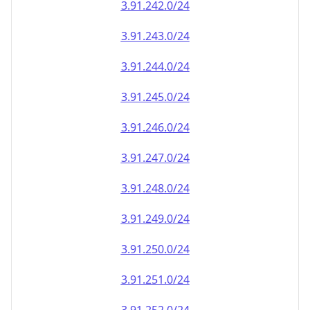
3.91.242.0/24
3.91.243.0/24
3.91.244.0/24
3.91.245.0/24
3.91.246.0/24
3.91.247.0/24
3.91.248.0/24
3.91.249.0/24
3.91.250.0/24
3.91.251.0/24