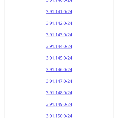
3.91.140.0/24
3.91.141.0/24
3.91.142.0/24
3.91.143.0/24
3.91.144.0/24
3.91.145.0/24
3.91.146.0/24
3.91.147.0/24
3.91.148.0/24
3.91.149.0/24
3.91.150.0/24