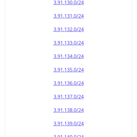
3.91.130.0/24
3.91.131.0/24
3.91.132.0/24
3.91.133.0/24
3.91.134.0/24
3.91.135.0/24
3.91.136.0/24
3.91.137.0/24
3.91.138.0/24
3.91.139.0/24