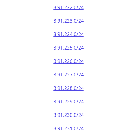
3.91.222.0/24
3.91.223.0/24
3.91.224.0/24
3.91.225.0/24
3.91.226.0/24
3.91.227.0/24
3.91.228.0/24
3.91.229.0/24
3.91.230.0/24
3.91.231.0/24