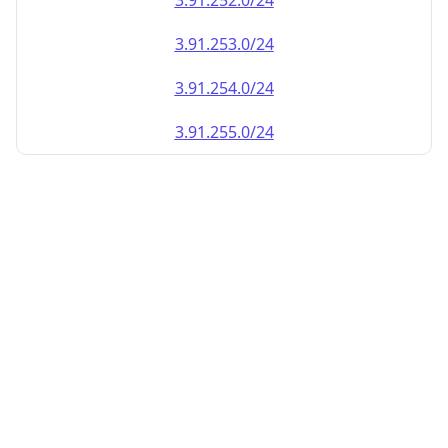
3.91.252.0/24
3.91.253.0/24
3.91.254.0/24
3.91.255.0/24