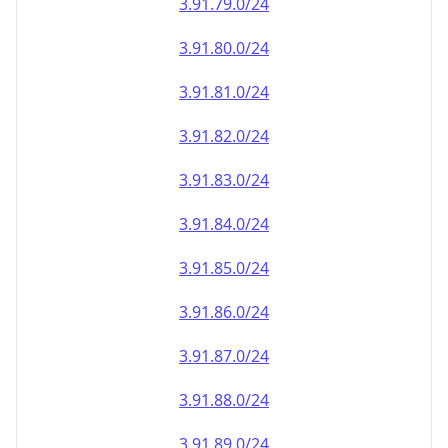
3.91.79.0/24
3.91.80.0/24
3.91.81.0/24
3.91.82.0/24
3.91.83.0/24
3.91.84.0/24
3.91.85.0/24
3.91.86.0/24
3.91.87.0/24
3.91.88.0/24
3.91.89.0/24