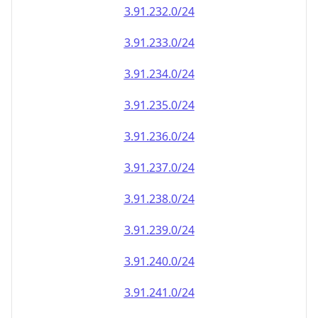
3.91.232.0/24
3.91.233.0/24
3.91.234.0/24
3.91.235.0/24
3.91.236.0/24
3.91.237.0/24
3.91.238.0/24
3.91.239.0/24
3.91.240.0/24
3.91.241.0/24