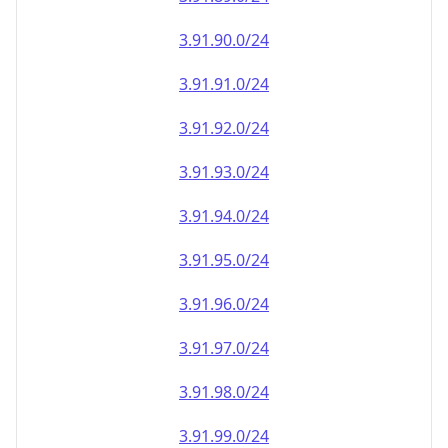
3.91.90.0/24
3.91.91.0/24
3.91.92.0/24
3.91.93.0/24
3.91.94.0/24
3.91.95.0/24
3.91.96.0/24
3.91.97.0/24
3.91.98.0/24
3.91.99.0/24