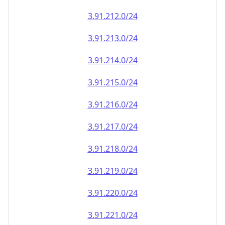
3.91.212.0/24
3.91.213.0/24
3.91.214.0/24
3.91.215.0/24
3.91.216.0/24
3.91.217.0/24
3.91.218.0/24
3.91.219.0/24
3.91.220.0/24
3.91.221.0/24