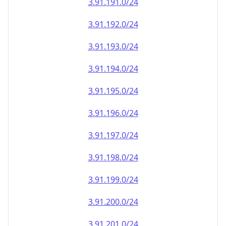
3.91.191.0/24
3.91.192.0/24
3.91.193.0/24
3.91.194.0/24
3.91.195.0/24
3.91.196.0/24
3.91.197.0/24
3.91.198.0/24
3.91.199.0/24
3.91.200.0/24
3.91.201.0/24