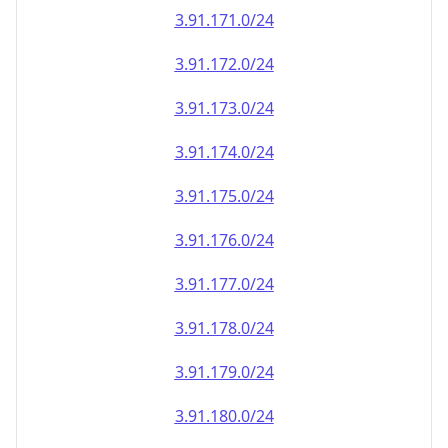
3.91.171.0/24
3.91.172.0/24
3.91.173.0/24
3.91.174.0/24
3.91.175.0/24
3.91.176.0/24
3.91.177.0/24
3.91.178.0/24
3.91.179.0/24
3.91.180.0/24