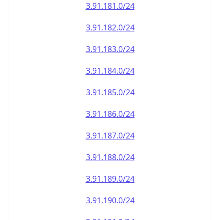
3.91.181.0/24
3.91.182.0/24
3.91.183.0/24
3.91.184.0/24
3.91.185.0/24
3.91.186.0/24
3.91.187.0/24
3.91.188.0/24
3.91.189.0/24
3.91.190.0/24