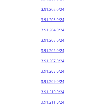
3.91.202.0/24
3.91.203.0/24
3.91.204.0/24
3.91.205.0/24
3.91.206.0/24
3.91.207.0/24
3.91.208.0/24
3.91.209.0/24
3.91.210.0/24
3.91.211.0/24