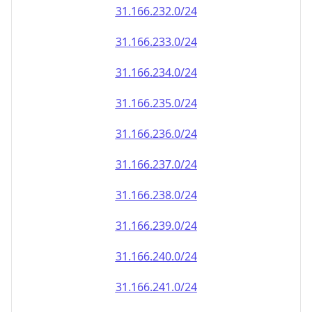
31.166.232.0/24
31.166.233.0/24
31.166.234.0/24
31.166.235.0/24
31.166.236.0/24
31.166.237.0/24
31.166.238.0/24
31.166.239.0/24
31.166.240.0/24
31.166.241.0/24