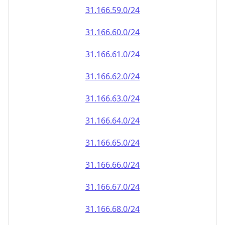
31.166.59.0/24
31.166.60.0/24
31.166.61.0/24
31.166.62.0/24
31.166.63.0/24
31.166.64.0/24
31.166.65.0/24
31.166.66.0/24
31.166.67.0/24
31.166.68.0/24