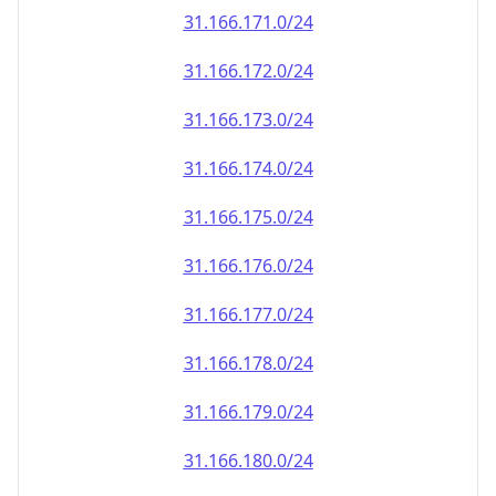
31.166.171.0/24
31.166.172.0/24
31.166.173.0/24
31.166.174.0/24
31.166.175.0/24
31.166.176.0/24
31.166.177.0/24
31.166.178.0/24
31.166.179.0/24
31.166.180.0/24