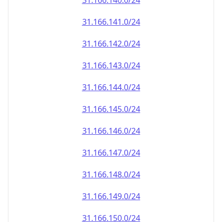
31.166.140.0/24
31.166.141.0/24
31.166.142.0/24
31.166.143.0/24
31.166.144.0/24
31.166.145.0/24
31.166.146.0/24
31.166.147.0/24
31.166.148.0/24
31.166.149.0/24
31.166.150.0/24