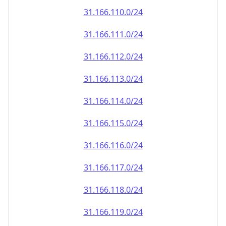
31.166.110.0/24
31.166.111.0/24
31.166.112.0/24
31.166.113.0/24
31.166.114.0/24
31.166.115.0/24
31.166.116.0/24
31.166.117.0/24
31.166.118.0/24
31.166.119.0/24