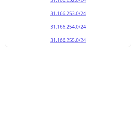
31.166.252.0/24
31.166.253.0/24
31.166.254.0/24
31.166.255.0/24