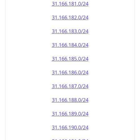
31.166.181.0/24
31.166.182.0/24
31.166.183.0/24
31.166.184.0/24
31.166.185.0/24
31.166.186.0/24
31.166.187.0/24
31.166.188.0/24
31.166.189.0/24
31.166.190.0/24