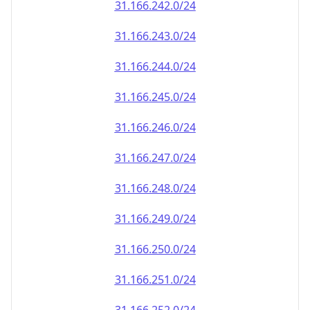
31.166.242.0/24
31.166.243.0/24
31.166.244.0/24
31.166.245.0/24
31.166.246.0/24
31.166.247.0/24
31.166.248.0/24
31.166.249.0/24
31.166.250.0/24
31.166.251.0/24