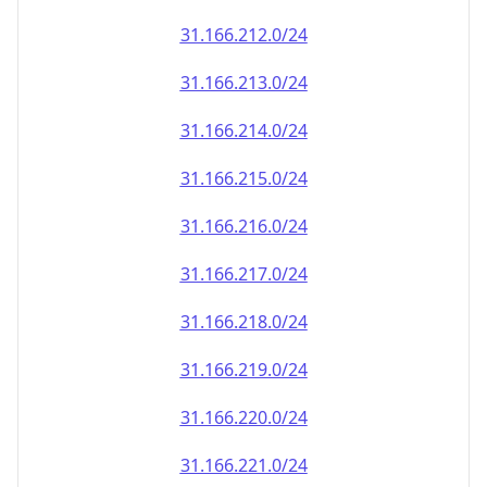
31.166.212.0/24
31.166.213.0/24
31.166.214.0/24
31.166.215.0/24
31.166.216.0/24
31.166.217.0/24
31.166.218.0/24
31.166.219.0/24
31.166.220.0/24
31.166.221.0/24