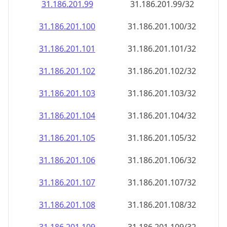
31.186.201.99
31.186.201.99/32
31.186.201.100
31.186.201.100/32
31.186.201.101
31.186.201.101/32
31.186.201.102
31.186.201.102/32
31.186.201.103
31.186.201.103/32
31.186.201.104
31.186.201.104/32
31.186.201.105
31.186.201.105/32
31.186.201.106
31.186.201.106/32
31.186.201.107
31.186.201.107/32
31.186.201.108
31.186.201.108/32