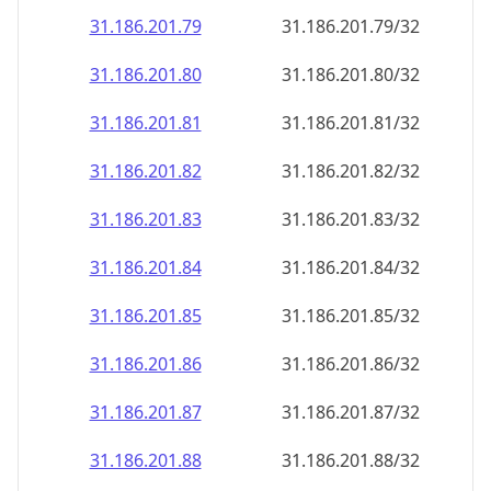
31.186.201.79
31.186.201.79/32
31.186.201.80
31.186.201.80/32
31.186.201.81
31.186.201.81/32
31.186.201.82
31.186.201.82/32
31.186.201.83
31.186.201.83/32
31.186.201.84
31.186.201.84/32
31.186.201.85
31.186.201.85/32
31.186.201.86
31.186.201.86/32
31.186.201.87
31.186.201.87/32
31.186.201.88
31.186.201.88/32