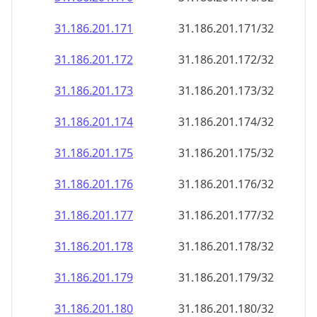
31.186.201.171
31.186.201.171/32
31.186.201.172
31.186.201.172/32
31.186.201.173
31.186.201.173/32
31.186.201.174
31.186.201.174/32
31.186.201.175
31.186.201.175/32
31.186.201.176
31.186.201.176/32
31.186.201.177
31.186.201.177/32
31.186.201.178
31.186.201.178/32
31.186.201.179
31.186.201.179/32
31.186.201.180
31.186.201.180/32