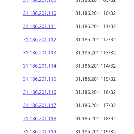
31.186.201.109
31.186.201.109/32
31.186.201.110
31.186.201.110/32
31.186.201.111
31.186.201.111/32
31.186.201.112
31.186.201.112/32
31.186.201.113
31.186.201.113/32
31.186.201.114
31.186.201.114/32
31.186.201.115
31.186.201.115/32
31.186.201.116
31.186.201.116/32
31.186.201.117
31.186.201.117/32
31.186.201.118
31.186.201.118/32
31.186.201.119
31.186.201.119/32