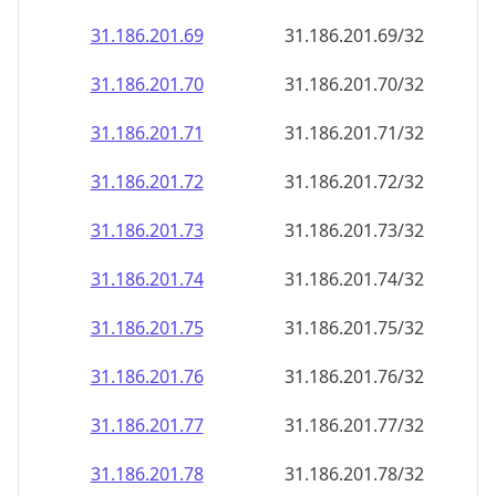
31.186.201.69
31.186.201.69/32
31.186.201.70
31.186.201.70/32
31.186.201.71
31.186.201.71/32
31.186.201.72
31.186.201.72/32
31.186.201.73
31.186.201.73/32
31.186.201.74
31.186.201.74/32
31.186.201.75
31.186.201.75/32
31.186.201.76
31.186.201.76/32
31.186.201.77
31.186.201.77/32
31.186.201.78
31.186.201.78/32