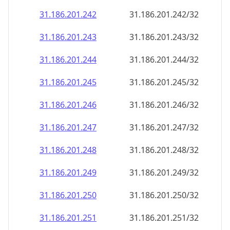
31.186.201.242
31.186.201.242/32
31.186.201.243
31.186.201.243/32
31.186.201.244
31.186.201.244/32
31.186.201.245
31.186.201.245/32
31.186.201.246
31.186.201.246/32
31.186.201.247
31.186.201.247/32
31.186.201.248
31.186.201.248/32
31.186.201.249
31.186.201.249/32
31.186.201.250
31.186.201.250/32
31.186.201.251
31.186.201.251/32