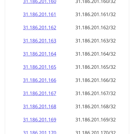
31.186.201.160
31.186.201.160/32
31.186.201.161
31.186.201.161/32
31.186.201.162
31.186.201.162/32
31.186.201.163
31.186.201.163/32
31.186.201.164
31.186.201.164/32
31.186.201.165
31.186.201.165/32
31.186.201.166
31.186.201.166/32
31.186.201.167
31.186.201.167/32
31.186.201.168
31.186.201.168/32
31.186.201.169
31.186.201.169/32
31.186.201.170
31.186.201.170/32