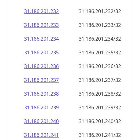
31.186.201.232
31.186.201.232/32
31.186.201.233
31.186.201.233/32
31.186.201.234
31.186.201.234/32
31.186.201.235
31.186.201.235/32
31.186.201.236
31.186.201.236/32
31.186.201.237
31.186.201.237/32
31.186.201.238
31.186.201.238/32
31.186.201.239
31.186.201.239/32
31.186.201.240
31.186.201.240/32
31.186.201.241
31.186.201.241/32