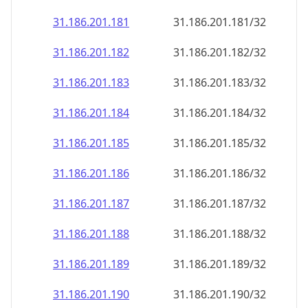
31.186.201.181
31.186.201.181/32
31.186.201.182
31.186.201.182/32
31.186.201.183
31.186.201.183/32
31.186.201.184
31.186.201.184/32
31.186.201.185
31.186.201.185/32
31.186.201.186
31.186.201.186/32
31.186.201.187
31.186.201.187/32
31.186.201.188
31.186.201.188/32
31.186.201.189
31.186.201.189/32
31.186.201.190
31.186.201.190/32