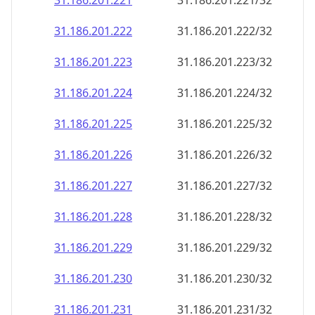
31.186.201.221
31.186.201.221/32
31.186.201.222
31.186.201.222/32
31.186.201.223
31.186.201.223/32
31.186.201.224
31.186.201.224/32
31.186.201.225
31.186.201.225/32
31.186.201.226
31.186.201.226/32
31.186.201.227
31.186.201.227/32
31.186.201.228
31.186.201.228/32
31.186.201.229
31.186.201.229/32
31.186.201.230
31.186.201.230/32
31.186.201.231
31.186.201.231/32