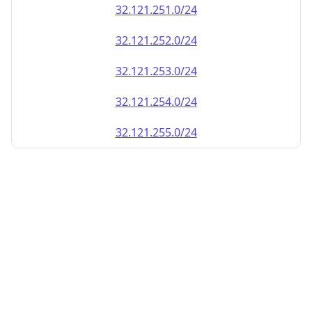
32.121.252.0/24
32.121.253.0/24
32.121.254.0/24
32.121.255.0/24