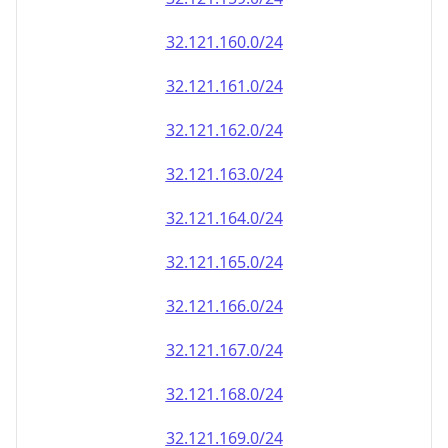
32.121.161.0/24
32.121.162.0/24
32.121.163.0/24
32.121.164.0/24
32.121.165.0/24
32.121.166.0/24
32.121.167.0/24
32.121.168.0/24
32.121.169.0/24
32.121.170.0/24