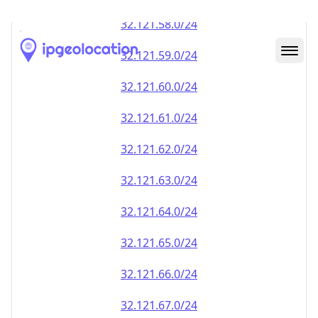
32.121.59.0/24
32.121.60.0/24
32.121.61.0/24
32.121.62.0/24
32.121.63.0/24
32.121.64.0/24
32.121.65.0/24
32.121.66.0/24
32.121.67.0/24
32.121.68.0/24