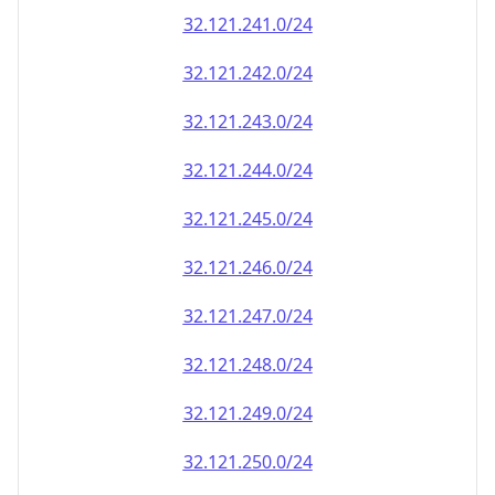
32.121.242.0/24
32.121.243.0/24
32.121.244.0/24
32.121.245.0/24
32.121.246.0/24
32.121.247.0/24
32.121.248.0/24
32.121.249.0/24
32.121.250.0/24
32.121.251.0/24