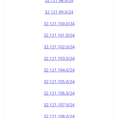
32.121.100.0/24
32.121.101.0/24
32.121.102.0/24
32.121.103.0/24
32.121.104.0/24
32.121.105.0/24
32.121.106.0/24
32.121.107.0/24
32.121.108.0/24
32.121.109.0/24