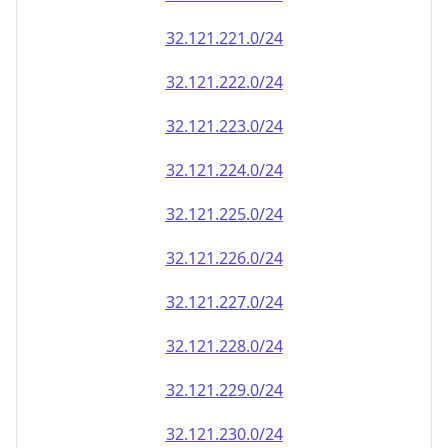
32.121.222.0/24
32.121.223.0/24
32.121.224.0/24
32.121.225.0/24
32.121.226.0/24
32.121.227.0/24
32.121.228.0/24
32.121.229.0/24
32.121.230.0/24
32.121.231.0/24