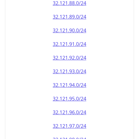
32.121.90.0/24
32.121.91.0/24
32.121.92.0/24
32.121.93.0/24
32.121.94.0/24
32.121.95.0/24
32.121.96.0/24
32.121.97.0/24
32.121.98.0/24
32.121.99.0/24