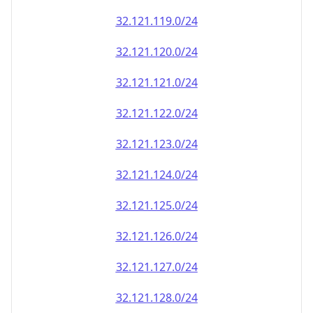
32.121.120.0/24
32.121.121.0/24
32.121.122.0/24
32.121.123.0/24
32.121.124.0/24
32.121.125.0/24
32.121.126.0/24
32.121.127.0/24
32.121.128.0/24
32.121.129.0/24