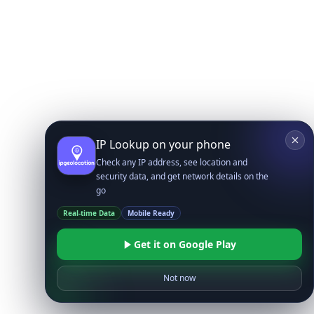
IP Lookup on your phone
Check any IP address, see location and
security data, and get network details on the
go
Real-time Data
Mobile Ready
Get it on Google Play
Not now