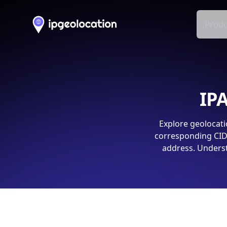
Produ
IPA
Explore geolocati
corresponding CIDR
address. Underst