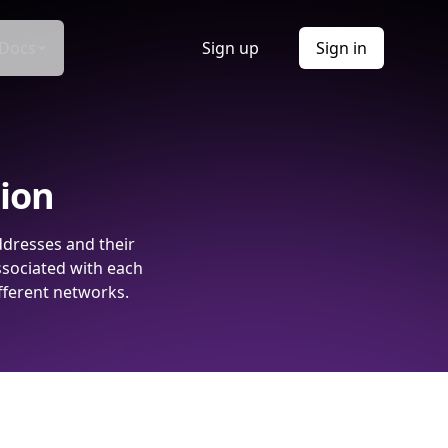
Docs
Sign up
Sign in
tion
ddresses and their
ssociated with each
fferent networks.