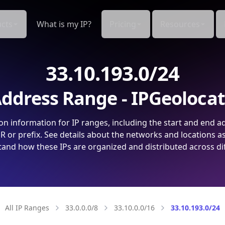
cts
What is my IP?
Pricing
Resources
33.10.193.0/24
ddress Range - IPGeoloca
on information for IP ranges, including the start and end a
 or prefix. See details about the networks and locations a
and how these IPs are organized and distributed across di
All IP Ranges
33.0.0.0/8
33.10.0.0/16
33.10.193.0/24