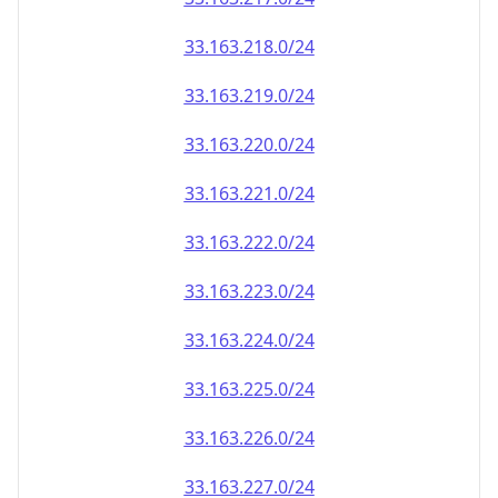
33.163.222.0/24
33.163.223.0/24
33.163.224.0/24
33.163.225.0/24
33.163.226.0/24
33.163.227.0/24
33.163.228.0/24
33.163.229.0/24
33.163.230.0/24
33.163.231.0/24