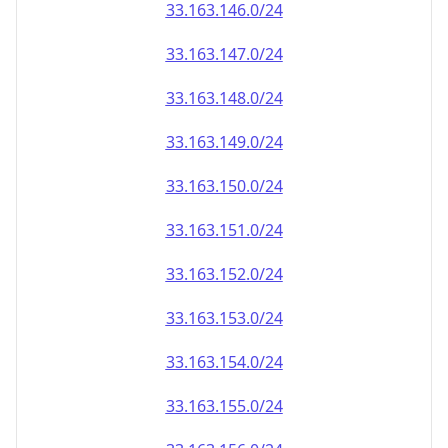
33.163.151.0/24
33.163.152.0/24
33.163.153.0/24
33.163.154.0/24
33.163.155.0/24
33.163.156.0/24
33.163.157.0/24
33.163.158.0/24
33.163.159.0/24
33.163.160.0/24