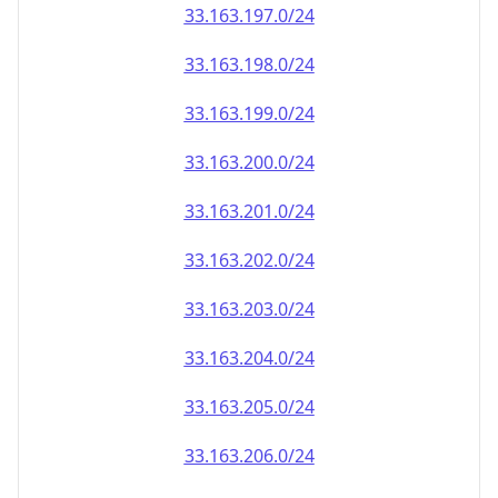
33.163.202.0/24
33.163.203.0/24
33.163.204.0/24
33.163.205.0/24
33.163.206.0/24
33.163.207.0/24
33.163.208.0/24
33.163.209.0/24
33.163.210.0/24
33.163.211.0/24