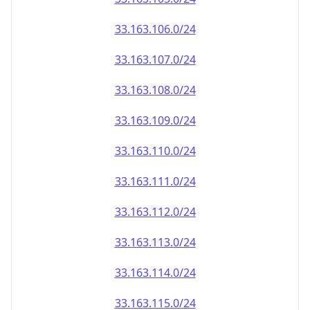
33.163.110.0/24
33.163.111.0/24
33.163.112.0/24
33.163.113.0/24
33.163.114.0/24
33.163.115.0/24
33.163.116.0/24
33.163.117.0/24
33.163.118.0/24
33.163.119.0/24