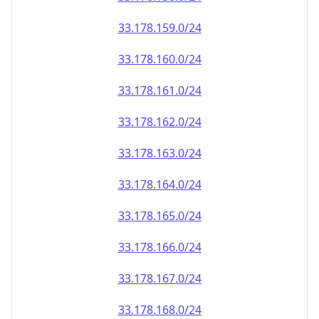
33.178.161.0/24
33.178.162.0/24
33.178.163.0/24
33.178.164.0/24
33.178.165.0/24
33.178.166.0/24
33.178.167.0/24
33.178.168.0/24
33.178.169.0/24
33.178.170.0/24