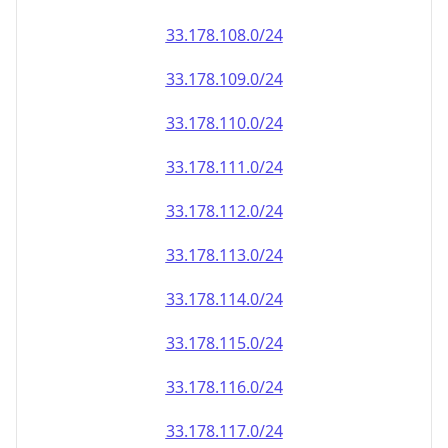
33.178.110.0/24
33.178.111.0/24
33.178.112.0/24
33.178.113.0/24
33.178.114.0/24
33.178.115.0/24
33.178.116.0/24
33.178.117.0/24
33.178.118.0/24
33.178.119.0/24