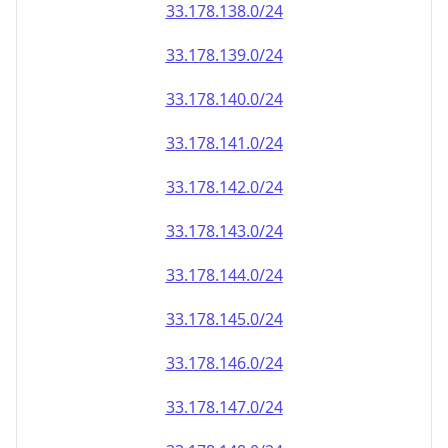
33.178.140.0/24
33.178.141.0/24
33.178.142.0/24
33.178.143.0/24
33.178.144.0/24
33.178.145.0/24
33.178.146.0/24
33.178.147.0/24
33.178.148.0/24
33.178.149.0/24
33.178.150.0/24