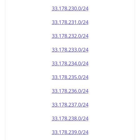
33.178.232.0/24
33.178.233.0/24
33.178.234.0/24
33.178.235.0/24
33.178.236.0/24
33.178.237.0/24
33.178.238.0/24
33.178.239.0/24
33.178.240.0/24
33.178.241.0/24