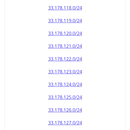
33.178.120.0/24
33.178.121.0/24
33.178.122.0/24
33.178.123.0/24
33.178.124.0/24
33.178.125.0/24
33.178.126.0/24
33.178.127.0/24
33.178.128.0/24
33.178.129.0/24