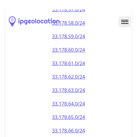
33.178.59.0/24
33.178.60.0/24
33.178.61.0/24
33.178.62.0/24
33.178.63.0/24
33.178.64.0/24
33.178.65.0/24
33.178.66.0/24
33.178.67.0/24
33.178.68.0/24