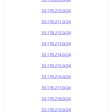
33.178.212.0/24
33.178.213.0/24
33.178.214.0/24
33.178.215.0/24
33.178.216.0/24
33.178.217.0/24
33.178.218.0/24
33.178.219.0/24
33.178.220.0/24
33.178.221.0/24