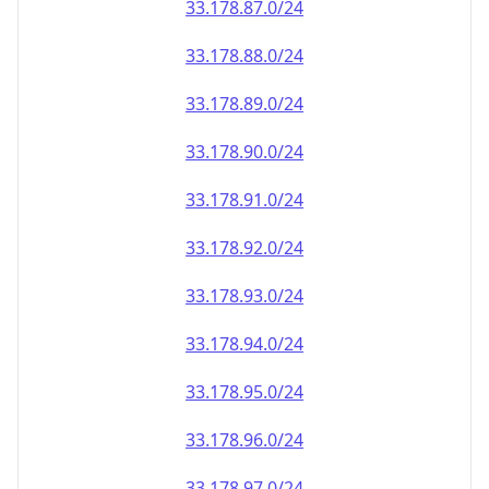
33.178.90.0/24
33.178.91.0/24
33.178.92.0/24
33.178.93.0/24
33.178.94.0/24
33.178.95.0/24
33.178.96.0/24
33.178.97.0/24
33.178.98.0/24
33.178.99.0/24