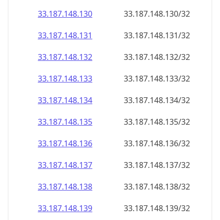
33.187.148.130
33.187.148.130/32
33.187.148.131
33.187.148.131/32
33.187.148.132
33.187.148.132/32
33.187.148.133
33.187.148.133/32
33.187.148.134
33.187.148.134/32
33.187.148.135
33.187.148.135/32
33.187.148.136
33.187.148.136/32
33.187.148.137
33.187.148.137/32
33.187.148.138
33.187.148.138/32
33.187.148.139
33.187.148.139/32