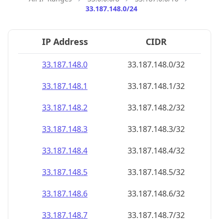
33.187.148.0/24
IP Address
CIDR
33.187.148.0
33.187.148.0/32
33.187.148.1
33.187.148.1/32
33.187.148.2
33.187.148.2/32
33.187.148.3
33.187.148.3/32
33.187.148.4
33.187.148.4/32
33.187.148.5
33.187.148.5/32
33.187.148.6
33.187.148.6/32
33.187.148.7
33.187.148.7/32