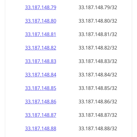
33.187.148.79
33.187.148.79/32
33.187.148.80
33.187.148.80/32
33.187.148.81
33.187.148.81/32
33.187.148.82
33.187.148.82/32
33.187.148.83
33.187.148.83/32
33.187.148.84
33.187.148.84/32
33.187.148.85
33.187.148.85/32
33.187.148.86
33.187.148.86/32
33.187.148.87
33.187.148.87/32
33.187.148.88
33.187.148.88/32