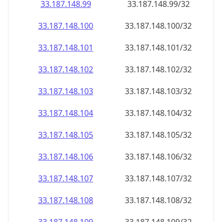
33.187.148.99
33.187.148.99/32
33.187.148.100
33.187.148.100/32
33.187.148.101
33.187.148.101/32
33.187.148.102
33.187.148.102/32
33.187.148.103
33.187.148.103/32
33.187.148.104
33.187.148.104/32
33.187.148.105
33.187.148.105/32
33.187.148.106
33.187.148.106/32
33.187.148.107
33.187.148.107/32
33.187.148.108
33.187.148.108/32