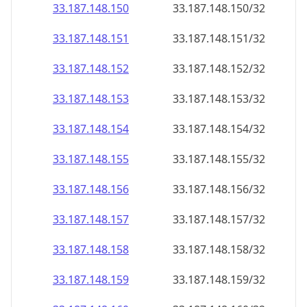
33.187.148.150
33.187.148.150/32
33.187.148.151
33.187.148.151/32
33.187.148.152
33.187.148.152/32
33.187.148.153
33.187.148.153/32
33.187.148.154
33.187.148.154/32
33.187.148.155
33.187.148.155/32
33.187.148.156
33.187.148.156/32
33.187.148.157
33.187.148.157/32
33.187.148.158
33.187.148.158/32
33.187.148.159
33.187.148.159/32