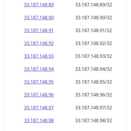
33.187.148.89
33.187.148.89/32
33.187.148.90
33.187.148.90/32
33.187.148.91
33.187.148.91/32
33.187.148.92
33.187.148.92/32
33.187.148.93
33.187.148.93/32
33.187.148.94
33.187.148.94/32
33.187.148.95
33.187.148.95/32
33.187.148.96
33.187.148.96/32
33.187.148.97
33.187.148.97/32
33.187.148.98
33.187.148.98/32