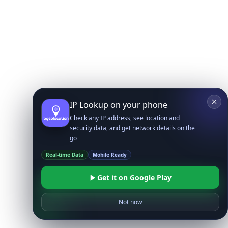
IP Lookup on your phone
Check any IP address, see location and
security data, and get network details on the
go
Real-time Data
Mobile Ready
Get it on Google Play
Not now