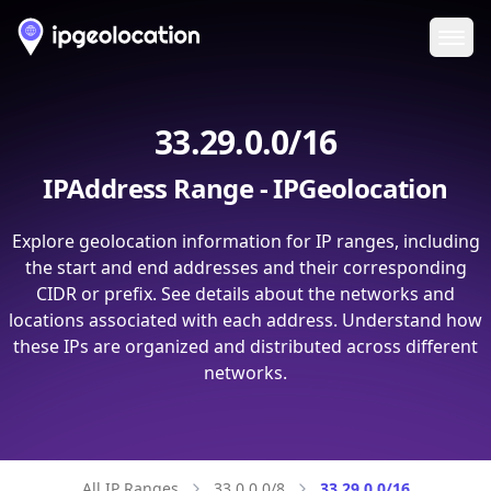
Ope
33.29.0.0/16
IPAddress Range - IPGeolocation
Explore geolocation information for IP ranges, including
the start and end addresses and their corresponding
CIDR or prefix. See details about the networks and
locations associated with each address. Understand how
these IPs are organized and distributed across different
networks.
All IP Ranges
33.0.0.0/8
33.29.0.0/16