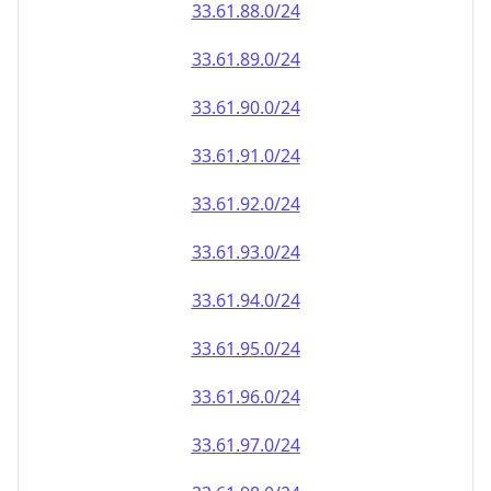
33.61.90.0/24
33.61.91.0/24
33.61.92.0/24
33.61.93.0/24
33.61.94.0/24
33.61.95.0/24
33.61.96.0/24
33.61.97.0/24
33.61.98.0/24
33.61.99.0/24