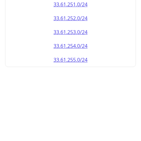
33.61.252.0/24
33.61.253.0/24
33.61.254.0/24
33.61.255.0/24