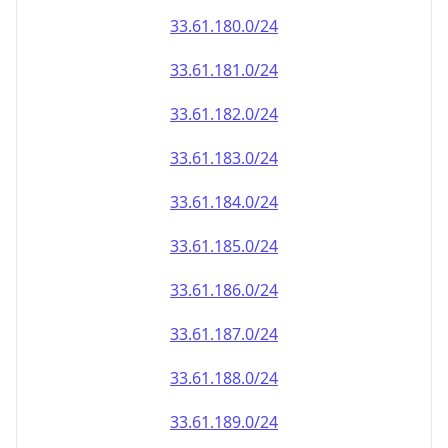
33.61.181.0/24
33.61.182.0/24
33.61.183.0/24
33.61.184.0/24
33.61.185.0/24
33.61.186.0/24
33.61.187.0/24
33.61.188.0/24
33.61.189.0/24
33.61.190.0/24