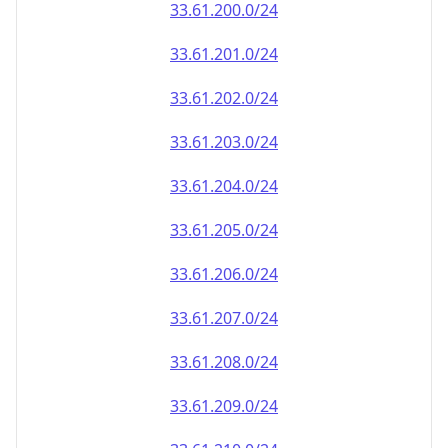
33.61.202.0/24
33.61.203.0/24
33.61.204.0/24
33.61.205.0/24
33.61.206.0/24
33.61.207.0/24
33.61.208.0/24
33.61.209.0/24
33.61.210.0/24
33.61.211.0/24