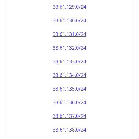
33.61.130.0/24
33.61.131.0/24
33.61.132.0/24
33.61.133.0/24
33.61.134.0/24
33.61.135.0/24
33.61.136.0/24
33.61.137.0/24
33.61.138.0/24
33.61.139.0/24