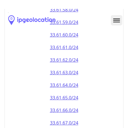
33.61.59.0/24
33.61.60.0/24
33.61.61.0/24
33.61.62.0/24
33.61.63.0/24
33.61.64.0/24
33.61.65.0/24
33.61.66.0/24
33.61.67.0/24
33.61.68.0/24