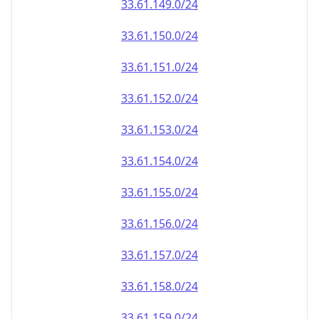
33.61.151.0/24
33.61.152.0/24
33.61.153.0/24
33.61.154.0/24
33.61.155.0/24
33.61.156.0/24
33.61.157.0/24
33.61.158.0/24
33.61.159.0/24
33.61.160.0/24