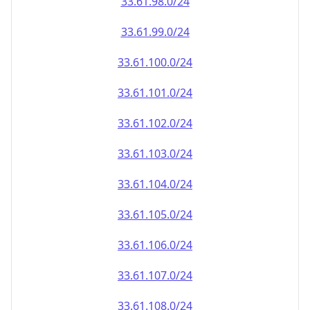
33.61.100.0/24
33.61.101.0/24
33.61.102.0/24
33.61.103.0/24
33.61.104.0/24
33.61.105.0/24
33.61.106.0/24
33.61.107.0/24
33.61.108.0/24
33.61.109.0/24