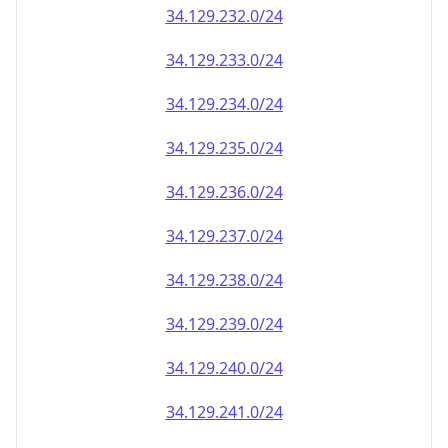
34.129.232.0/24
34.129.233.0/24
34.129.234.0/24
34.129.235.0/24
34.129.236.0/24
34.129.237.0/24
34.129.238.0/24
34.129.239.0/24
34.129.240.0/24
34.129.241.0/24