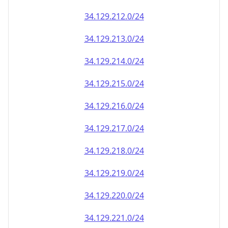
34.129.212.0/24
34.129.213.0/24
34.129.214.0/24
34.129.215.0/24
34.129.216.0/24
34.129.217.0/24
34.129.218.0/24
34.129.219.0/24
34.129.220.0/24
34.129.221.0/24