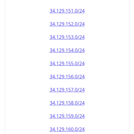
34.129.151.0/24
34.129.152.0/24
34.129.153.0/24
34.129.154.0/24
34.129.155.0/24
34.129.156.0/24
34.129.157.0/24
34.129.158.0/24
34.129.159.0/24
34.129.160.0/24