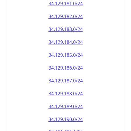
34.129.181.0/24
34.129.182.0/24
34.129.183.0/24
34.129.184.0/24
34.129.185.0/24
34.129.186.0/24
34.129.187.0/24
34.129.188.0/24
34.129.189.0/24
34.129.190.0/24