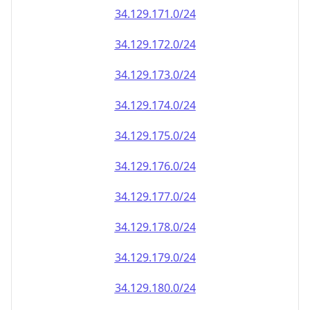
34.129.171.0/24
34.129.172.0/24
34.129.173.0/24
34.129.174.0/24
34.129.175.0/24
34.129.176.0/24
34.129.177.0/24
34.129.178.0/24
34.129.179.0/24
34.129.180.0/24