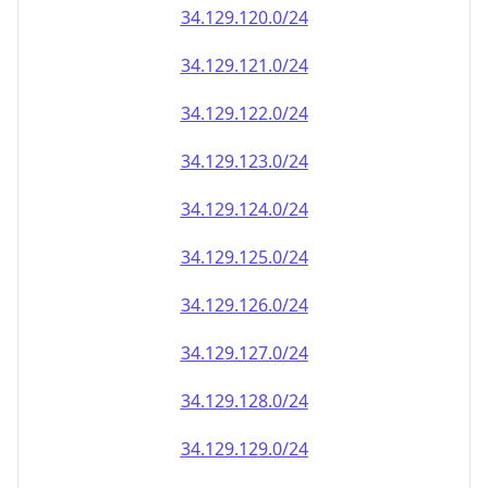
34.129.120.0/24
34.129.121.0/24
34.129.122.0/24
34.129.123.0/24
34.129.124.0/24
34.129.125.0/24
34.129.126.0/24
34.129.127.0/24
34.129.128.0/24
34.129.129.0/24