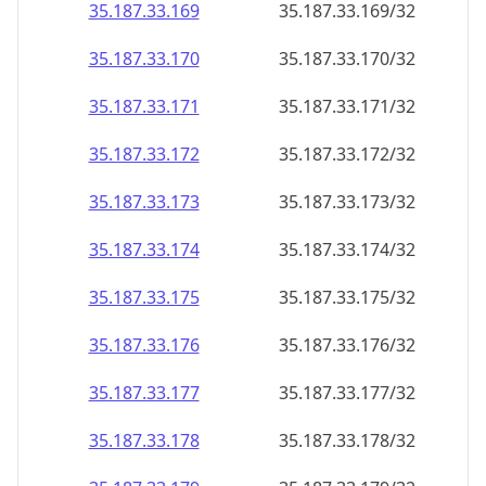
35.187.33.171
35.187.33.171/32
35.187.33.172
35.187.33.172/32
35.187.33.173
35.187.33.173/32
35.187.33.174
35.187.33.174/32
35.187.33.175
35.187.33.175/32
35.187.33.176
35.187.33.176/32
35.187.33.177
35.187.33.177/32
35.187.33.178
35.187.33.178/32
35.187.33.179
35.187.33.179/32
35.187.33.180
35.187.33.180/32