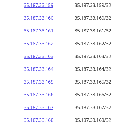
35.187.33.160
35.187.33.160/32
35.187.33.161
35.187.33.161/32
35.187.33.162
35.187.33.162/32
35.187.33.163
35.187.33.163/32
35.187.33.164
35.187.33.164/32
35.187.33.165
35.187.33.165/32
35.187.33.166
35.187.33.166/32
35.187.33.167
35.187.33.167/32
35.187.33.168
35.187.33.168/32
35.187.33.169
35.187.33.169/32
35.187.33.170
35.187.33.170/32