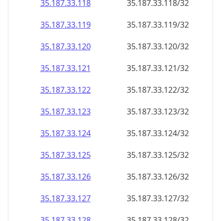
35.187.33.120
35.187.33.120/32
35.187.33.121
35.187.33.121/32
35.187.33.122
35.187.33.122/32
35.187.33.123
35.187.33.123/32
35.187.33.124
35.187.33.124/32
35.187.33.125
35.187.33.125/32
35.187.33.126
35.187.33.126/32
35.187.33.127
35.187.33.127/32
35.187.33.128
35.187.33.128/32
35.187.33.129
35.187.33.129/32