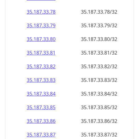
35.187.33.79
35.187.33.79/32
35.187.33.80
35.187.33.80/32
35.187.33.81
35.187.33.81/32
35.187.33.82
35.187.33.82/32
35.187.33.83
35.187.33.83/32
35.187.33.84
35.187.33.84/32
35.187.33.85
35.187.33.85/32
35.187.33.86
35.187.33.86/32
35.187.33.87
35.187.33.87/32
35.187.33.88
35.187.33.88/32