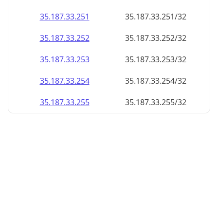
35.187.33.252
35.187.33.252/32
35.187.33.253
35.187.33.253/32
35.187.33.254
35.187.33.254/32
35.187.33.255
35.187.33.255/32