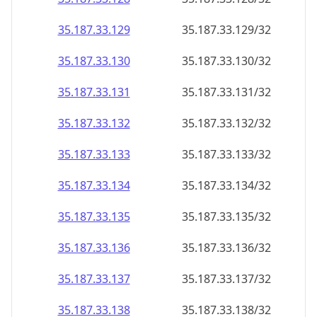
35.187.33.130
35.187.33.130/32
35.187.33.131
35.187.33.131/32
35.187.33.132
35.187.33.132/32
35.187.33.133
35.187.33.133/32
35.187.33.134
35.187.33.134/32
35.187.33.135
35.187.33.135/32
35.187.33.136
35.187.33.136/32
35.187.33.137
35.187.33.137/32
35.187.33.138
35.187.33.138/32
35.187.33.139
35.187.33.139/32