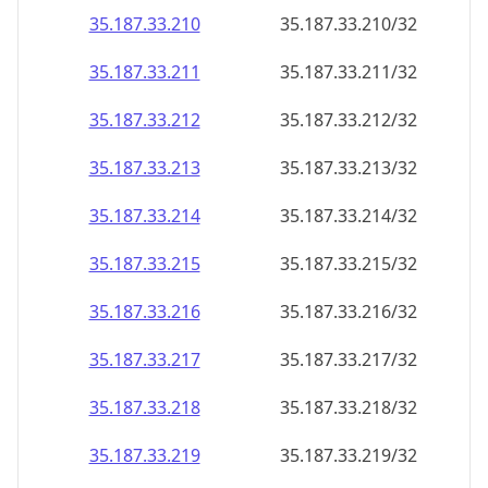
35.187.33.211
35.187.33.211/32
35.187.33.212
35.187.33.212/32
35.187.33.213
35.187.33.213/32
35.187.33.214
35.187.33.214/32
35.187.33.215
35.187.33.215/32
35.187.33.216
35.187.33.216/32
35.187.33.217
35.187.33.217/32
35.187.33.218
35.187.33.218/32
35.187.33.219
35.187.33.219/32
35.187.33.220
35.187.33.220/32