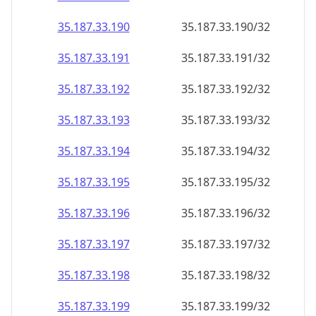
35.187.33.191
35.187.33.191/32
35.187.33.192
35.187.33.192/32
35.187.33.193
35.187.33.193/32
35.187.33.194
35.187.33.194/32
35.187.33.195
35.187.33.195/32
35.187.33.196
35.187.33.196/32
35.187.33.197
35.187.33.197/32
35.187.33.198
35.187.33.198/32
35.187.33.199
35.187.33.199/32
35.187.33.200
35.187.33.200/32