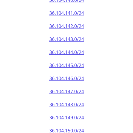
36.104.140.0/24
36.104.141.0/24
36.104.142.0/24
36.104.143.0/24
36.104.144.0/24
36.104.145.0/24
36.104.146.0/24
36.104.147.0/24
36.104.148.0/24
36.104.149.0/24
36.104.150.0/24