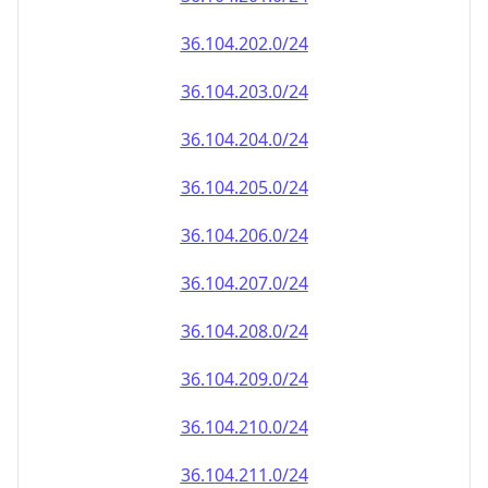
36.104.202.0/24
36.104.203.0/24
36.104.204.0/24
36.104.205.0/24
36.104.206.0/24
36.104.207.0/24
36.104.208.0/24
36.104.209.0/24
36.104.210.0/24
36.104.211.0/24