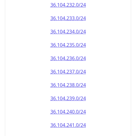
36.104.232.0/24
36.104.233.0/24
36.104.234.0/24
36.104.235.0/24
36.104.236.0/24
36.104.237.0/24
36.104.238.0/24
36.104.239.0/24
36.104.240.0/24
36.104.241.0/24