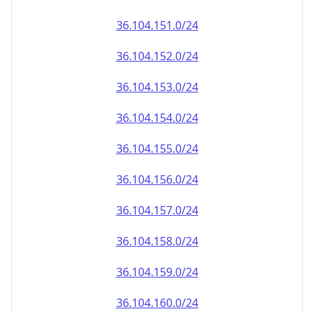
36.104.151.0/24
36.104.152.0/24
36.104.153.0/24
36.104.154.0/24
36.104.155.0/24
36.104.156.0/24
36.104.157.0/24
36.104.158.0/24
36.104.159.0/24
36.104.160.0/24