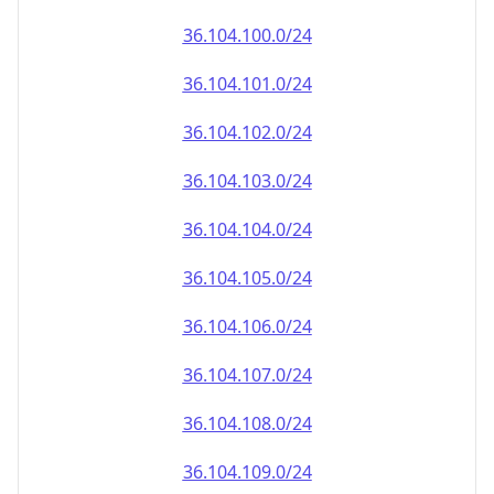
36.104.100.0/24
36.104.101.0/24
36.104.102.0/24
36.104.103.0/24
36.104.104.0/24
36.104.105.0/24
36.104.106.0/24
36.104.107.0/24
36.104.108.0/24
36.104.109.0/24