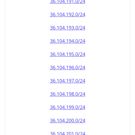
36.104.191.0/24
36.104.192.0/24
36.104.193.0/24
36.104.194.0/24
36.104.195.0/24
36.104.196.0/24
36.104.197.0/24
36.104.198.0/24
36.104.199.0/24
36.104.200.0/24
36.104.201.0/24