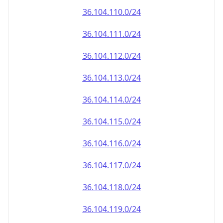
36.104.110.0/24
36.104.111.0/24
36.104.112.0/24
36.104.113.0/24
36.104.114.0/24
36.104.115.0/24
36.104.116.0/24
36.104.117.0/24
36.104.118.0/24
36.104.119.0/24