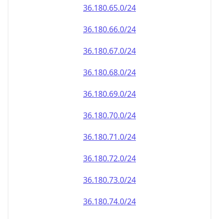
36.180.69.0/24
36.180.70.0/24
36.180.71.0/24
36.180.72.0/24
36.180.73.0/24
36.180.74.0/24
36.180.75.0/24
36.180.76.0/24
36.180.77.0/24
36.180.78.0/24