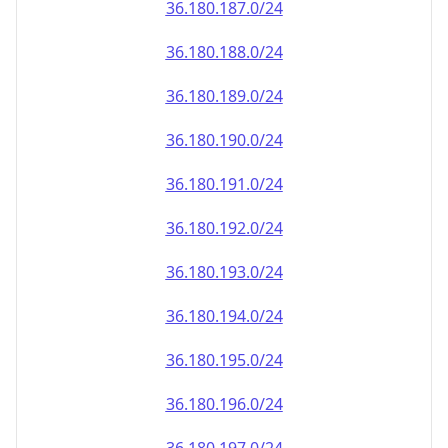
36.180.191.0/24
36.180.192.0/24
36.180.193.0/24
36.180.194.0/24
36.180.195.0/24
36.180.196.0/24
36.180.197.0/24
36.180.198.0/24
36.180.199.0/24
36.180.200.0/24
36.180.201.0/24