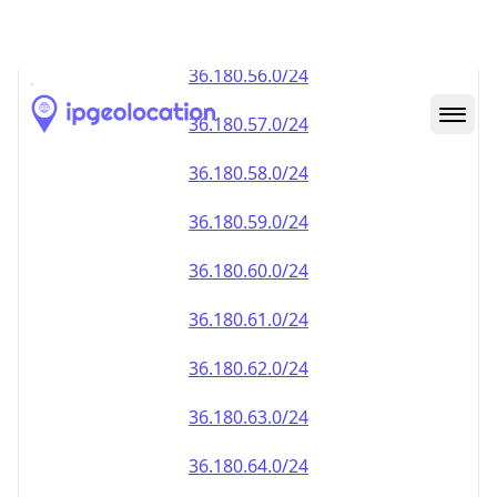
36.180.59.0/24
36.180.60.0/24
36.180.61.0/24
36.180.62.0/24
36.180.63.0/24
36.180.64.0/24
36.180.65.0/24
36.180.66.0/24
36.180.67.0/24
36.180.68.0/24