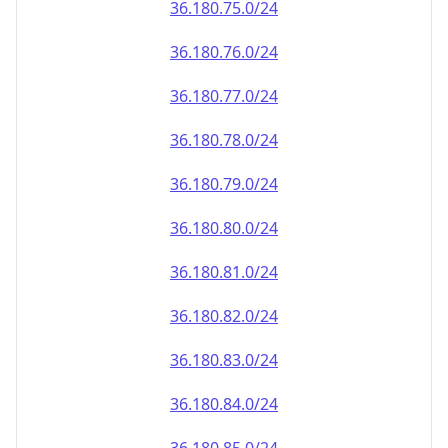
36.180.79.0/24
36.180.80.0/24
36.180.81.0/24
36.180.82.0/24
36.180.83.0/24
36.180.84.0/24
36.180.85.0/24
36.180.86.0/24
36.180.87.0/24
36.180.88.0/24
36.180.89.0/24