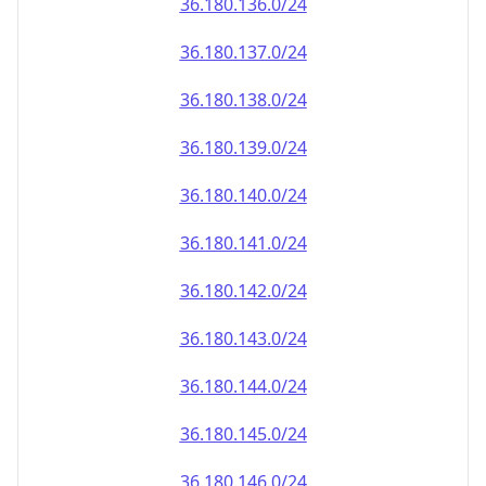
36.180.140.0/24
36.180.141.0/24
36.180.142.0/24
36.180.143.0/24
36.180.144.0/24
36.180.145.0/24
36.180.146.0/24
36.180.147.0/24
36.180.148.0/24
36.180.149.0/24
36.180.150.0/24