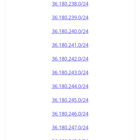
36.180.242.0/24
36.180.243.0/24
36.180.244.0/24
36.180.245.0/24
36.180.246.0/24
36.180.247.0/24
36.180.248.0/24
36.180.249.0/24
36.180.250.0/24
36.180.251.0/24