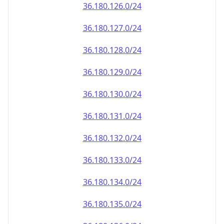
36.180.130.0/24
36.180.131.0/24
36.180.132.0/24
36.180.133.0/24
36.180.134.0/24
36.180.135.0/24
36.180.136.0/24
36.180.137.0/24
36.180.138.0/24
36.180.139.0/24