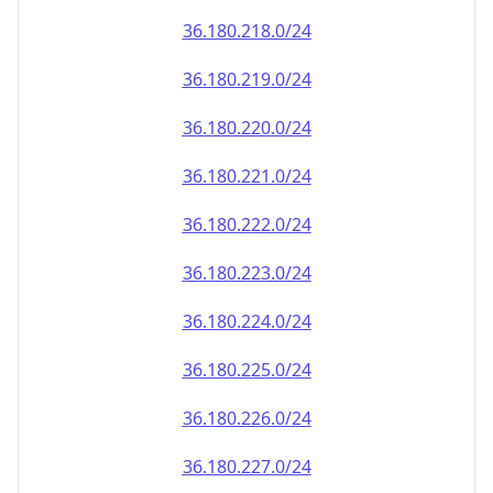
36.180.222.0/24
36.180.223.0/24
36.180.224.0/24
36.180.225.0/24
36.180.226.0/24
36.180.227.0/24
36.180.228.0/24
36.180.229.0/24
36.180.230.0/24
36.180.231.0/24