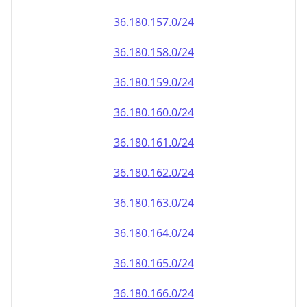
36.180.161.0/24
36.180.162.0/24
36.180.163.0/24
36.180.164.0/24
36.180.165.0/24
36.180.166.0/24
36.180.167.0/24
36.180.168.0/24
36.180.169.0/24
36.180.170.0/24