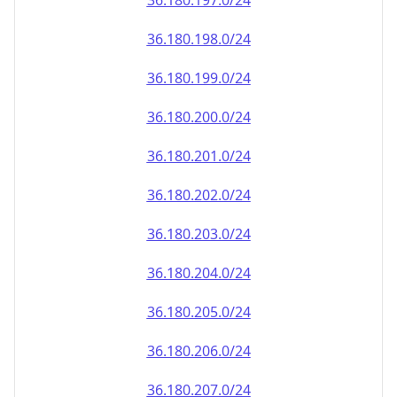
36.180.202.0/24
36.180.203.0/24
36.180.204.0/24
36.180.205.0/24
36.180.206.0/24
36.180.207.0/24
36.180.208.0/24
36.180.209.0/24
36.180.210.0/24
36.180.211.0/24