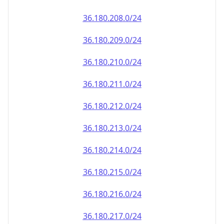
36.180.212.0/24
36.180.213.0/24
36.180.214.0/24
36.180.215.0/24
36.180.216.0/24
36.180.217.0/24
36.180.218.0/24
36.180.219.0/24
36.180.220.0/24
36.180.221.0/24