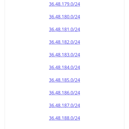
36.48.181.0/24
36.48.182.0/24
36.48.183.0/24
36.48.184.0/24
36.48.185.0/24
36.48.186.0/24
36.48.187.0/24
36.48.188.0/24
36.48.189.0/24
36.48.190.0/24