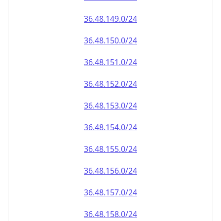
36.48.151.0/24
36.48.152.0/24
36.48.153.0/24
36.48.154.0/24
36.48.155.0/24
36.48.156.0/24
36.48.157.0/24
36.48.158.0/24
36.48.159.0/24
36.48.160.0/24