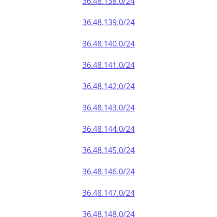
36.48.140.0/24
36.48.141.0/24
36.48.142.0/24
36.48.143.0/24
36.48.144.0/24
36.48.145.0/24
36.48.146.0/24
36.48.147.0/24
36.48.148.0/24
36.48.149.0/24
36.48.150.0/24