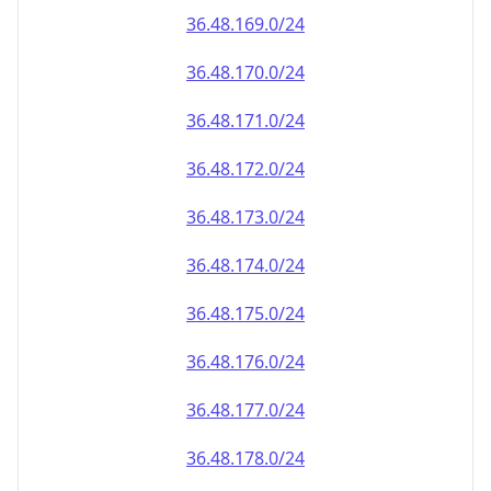
36.48.171.0/24
36.48.172.0/24
36.48.173.0/24
36.48.174.0/24
36.48.175.0/24
36.48.176.0/24
36.48.177.0/24
36.48.178.0/24
36.48.179.0/24
36.48.180.0/24