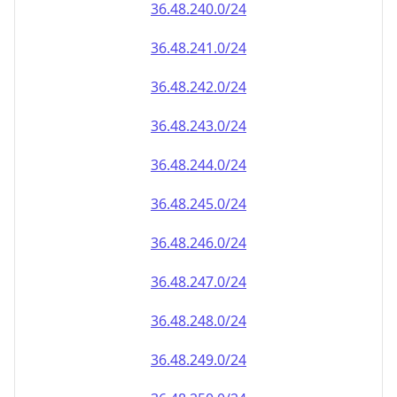
36.48.242.0/24
36.48.243.0/24
36.48.244.0/24
36.48.245.0/24
36.48.246.0/24
36.48.247.0/24
36.48.248.0/24
36.48.249.0/24
36.48.250.0/24
36.48.251.0/24