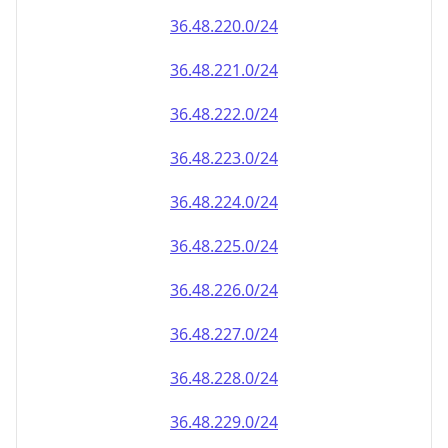
36.48.222.0/24
36.48.223.0/24
36.48.224.0/24
36.48.225.0/24
36.48.226.0/24
36.48.227.0/24
36.48.228.0/24
36.48.229.0/24
36.48.230.0/24
36.48.231.0/24