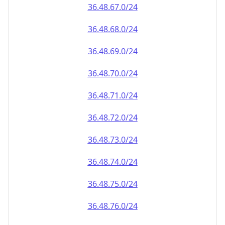
36.48.69.0/24
36.48.70.0/24
36.48.71.0/24
36.48.72.0/24
36.48.73.0/24
36.48.74.0/24
36.48.75.0/24
36.48.76.0/24
36.48.77.0/24
36.48.78.0/24