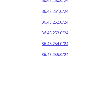
36.48.252.0/24
36.48.253.0/24
36.48.254.0/24
36.48.255.0/24