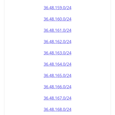
36.48.161.0/24
36.48.162.0/24
36.48.163.0/24
36.48.164.0/24
36.48.165.0/24
36.48.166.0/24
36.48.167.0/24
36.48.168.0/24
36.48.169.0/24
36.48.170.0/24