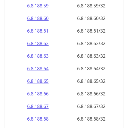
6.8.188.59
6.8.188.59/32
6.8.188.60
6.8.188.60/32
6.8.188.61
6.8.188.61/32
6.8.188.62
6.8.188.62/32
6.8.188.63
6.8.188.63/32
6.8.188.64
6.8.188.64/32
6.8.188.65
6.8.188.65/32
6.8.188.66
6.8.188.66/32
6.8.188.67
6.8.188.67/32
6.8.188.68
6.8.188.68/32