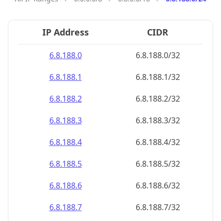
IP Address
CIDR
6.8.188.0
6.8.188.0/32
6.8.188.1
6.8.188.1/32
6.8.188.2
6.8.188.2/32
6.8.188.3
6.8.188.3/32
6.8.188.4
6.8.188.4/32
6.8.188.5
6.8.188.5/32
6.8.188.6
6.8.188.6/32
6.8.188.7
6.8.188.7/32