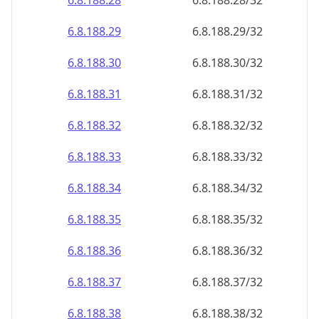
6.8.188.28
6.8.188.28/32
6.8.188.29
6.8.188.29/32
6.8.188.30
6.8.188.30/32
6.8.188.31
6.8.188.31/32
6.8.188.32
6.8.188.32/32
6.8.188.33
6.8.188.33/32
6.8.188.34
6.8.188.34/32
6.8.188.35
6.8.188.35/32
6.8.188.36
6.8.188.36/32
6.8.188.37
6.8.188.37/32
6.8.188.38
6.8.188.38/32