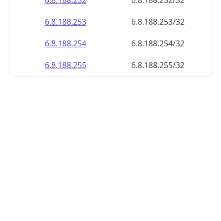
6.8.188.252
6.8.188.252/32
6.8.188.253
6.8.188.253/32
6.8.188.254
6.8.188.254/32
6.8.188.255
6.8.188.255/32