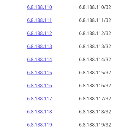
6.8.188.110
6.8.188.110/32
6.8.188.111
6.8.188.111/32
6.8.188.112
6.8.188.112/32
6.8.188.113
6.8.188.113/32
6.8.188.114
6.8.188.114/32
6.8.188.115
6.8.188.115/32
6.8.188.116
6.8.188.116/32
6.8.188.117
6.8.188.117/32
6.8.188.118
6.8.188.118/32
6.8.188.119
6.8.188.119/32