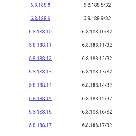
6.8.188.8
6.8.188.8/32
6.8.188.9
6.8.188.9/32
6.8.188.10
6.8.188.10/32
6.8.188.11
6.8.188.11/32
6.8.188.12
6.8.188.12/32
6.8.188.13
6.8.188.13/32
6.8.188.14
6.8.188.14/32
6.8.188.15
6.8.188.15/32
6.8.188.16
6.8.188.16/32
6.8.188.17
6.8.188.17/32