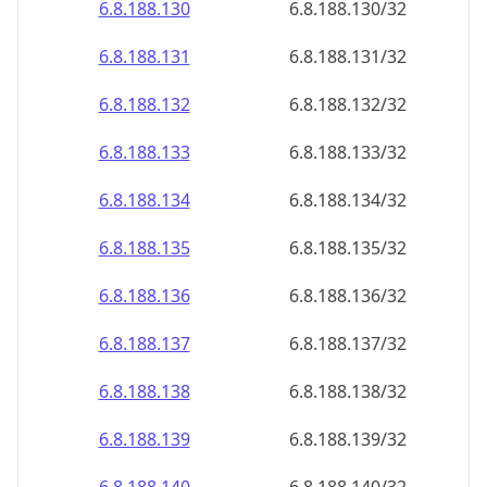
6.8.188.130
6.8.188.130/32
6.8.188.131
6.8.188.131/32
6.8.188.132
6.8.188.132/32
6.8.188.133
6.8.188.133/32
6.8.188.134
6.8.188.134/32
6.8.188.135
6.8.188.135/32
6.8.188.136
6.8.188.136/32
6.8.188.137
6.8.188.137/32
6.8.188.138
6.8.188.138/32
6.8.188.139
6.8.188.139/32