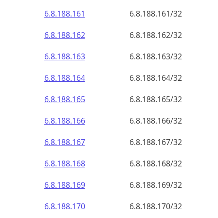
6.8.188.161
6.8.188.161/32
6.8.188.162
6.8.188.162/32
6.8.188.163
6.8.188.163/32
6.8.188.164
6.8.188.164/32
6.8.188.165
6.8.188.165/32
6.8.188.166
6.8.188.166/32
6.8.188.167
6.8.188.167/32
6.8.188.168
6.8.188.168/32
6.8.188.169
6.8.188.169/32
6.8.188.170
6.8.188.170/32