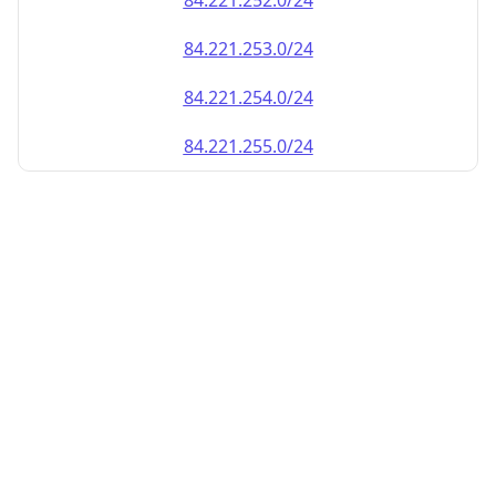
84.221.252.0/24
84.221.253.0/24
84.221.254.0/24
84.221.255.0/24