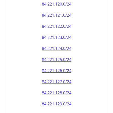
84.221.120.0/24
84.221.121.0/24
84.221.122.0/24
84.221.123.0/24
84.221.124.0/24
84.221.125.0/24
84.221.126.0/24
84.221.127.0/24
84.221.128.0/24
84.221.129.0/24