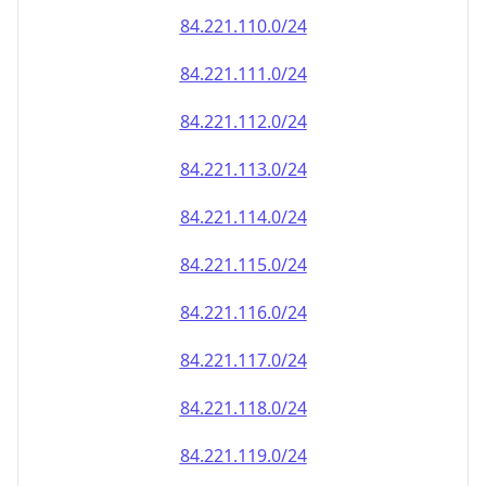
84.221.110.0/24
84.221.111.0/24
84.221.112.0/24
84.221.113.0/24
84.221.114.0/24
84.221.115.0/24
84.221.116.0/24
84.221.117.0/24
84.221.118.0/24
84.221.119.0/24