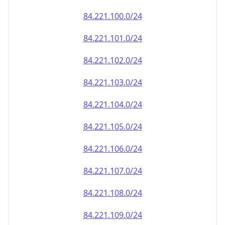
84.221.100.0/24
84.221.101.0/24
84.221.102.0/24
84.221.103.0/24
84.221.104.0/24
84.221.105.0/24
84.221.106.0/24
84.221.107.0/24
84.221.108.0/24
84.221.109.0/24