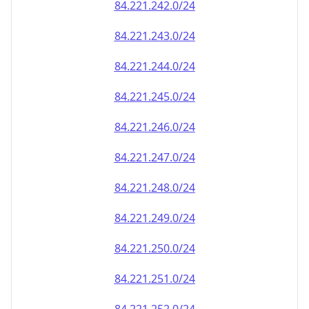
84.221.242.0/24
84.221.243.0/24
84.221.244.0/24
84.221.245.0/24
84.221.246.0/24
84.221.247.0/24
84.221.248.0/24
84.221.249.0/24
84.221.250.0/24
84.221.251.0/24