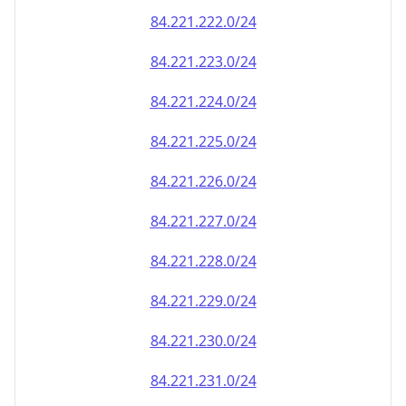
84.221.222.0/24
84.221.223.0/24
84.221.224.0/24
84.221.225.0/24
84.221.226.0/24
84.221.227.0/24
84.221.228.0/24
84.221.229.0/24
84.221.230.0/24
84.221.231.0/24