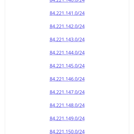
84.221.140.0/24
84.221.141.0/24
84.221.142.0/24
84.221.143.0/24
84.221.144.0/24
84.221.145.0/24
84.221.146.0/24
84.221.147.0/24
84.221.148.0/24
84.221.149.0/24
84.221.150.0/24