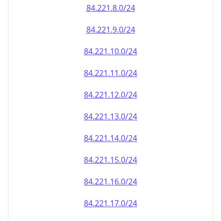
84.221.8.0/24
84.221.9.0/24
84.221.10.0/24
84.221.11.0/24
84.221.12.0/24
84.221.13.0/24
84.221.14.0/24
84.221.15.0/24
84.221.16.0/24
84.221.17.0/24