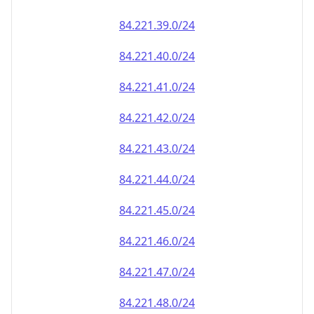
84.221.39.0/24
84.221.40.0/24
84.221.41.0/24
84.221.42.0/24
84.221.43.0/24
84.221.44.0/24
84.221.45.0/24
84.221.46.0/24
84.221.47.0/24
84.221.48.0/24