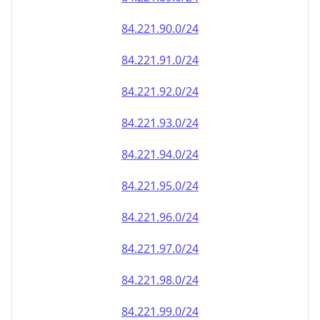
84.221.90.0/24
84.221.91.0/24
84.221.92.0/24
84.221.93.0/24
84.221.94.0/24
84.221.95.0/24
84.221.96.0/24
84.221.97.0/24
84.221.98.0/24
84.221.99.0/24