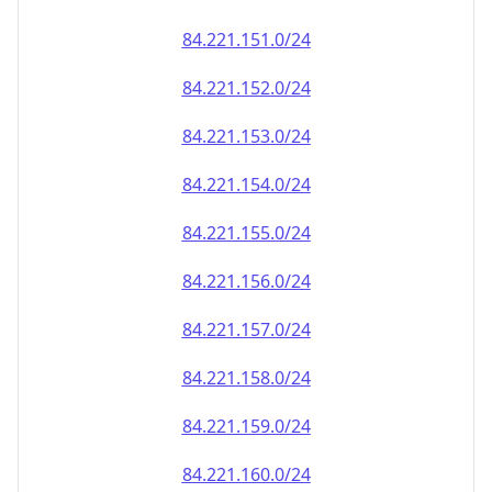
84.221.151.0/24
84.221.152.0/24
84.221.153.0/24
84.221.154.0/24
84.221.155.0/24
84.221.156.0/24
84.221.157.0/24
84.221.158.0/24
84.221.159.0/24
84.221.160.0/24