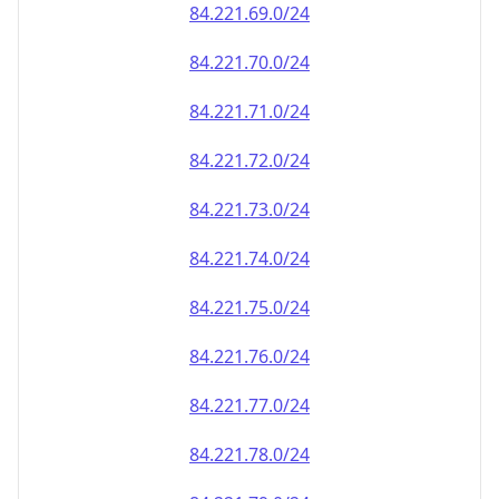
84.221.69.0/24
84.221.70.0/24
84.221.71.0/24
84.221.72.0/24
84.221.73.0/24
84.221.74.0/24
84.221.75.0/24
84.221.76.0/24
84.221.77.0/24
84.221.78.0/24