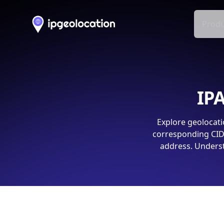
Produ
IPA
Explore geolocati
corresponding CIDR
address. Underst