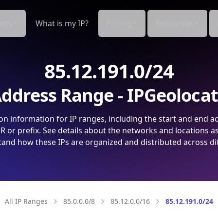
cts
What is my IP?
Pricing
Resources
85.12.191.0/24
ddress Range - IPGeoloca
on information for IP ranges, including the start and end a
 or prefix. See details about the networks and locations a
and how these IPs are organized and distributed across di
All IP Ranges
85.0.0.0/8
85.12.0.0/16
85.12.191.0/24