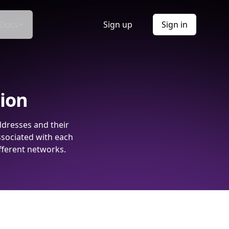
Docs
Sign up
Sign in
tion
ddresses and their
ssociated with each
fferent networks.