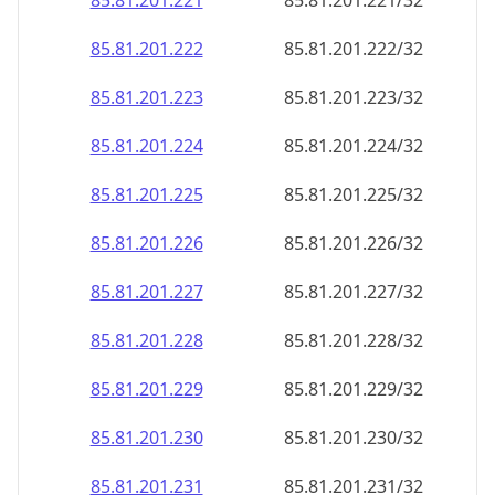
85.81.201.221
85.81.201.221/32
85.81.201.222
85.81.201.222/32
85.81.201.223
85.81.201.223/32
85.81.201.224
85.81.201.224/32
85.81.201.225
85.81.201.225/32
85.81.201.226
85.81.201.226/32
85.81.201.227
85.81.201.227/32
85.81.201.228
85.81.201.228/32
85.81.201.229
85.81.201.229/32
85.81.201.230
85.81.201.230/32
85.81.201.231
85.81.201.231/32