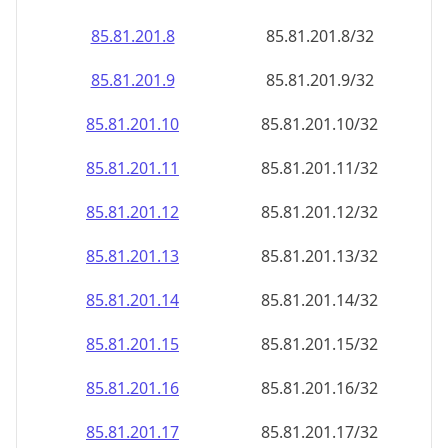
85.81.201.8
85.81.201.8/32
85.81.201.9
85.81.201.9/32
85.81.201.10
85.81.201.10/32
85.81.201.11
85.81.201.11/32
85.81.201.12
85.81.201.12/32
85.81.201.13
85.81.201.13/32
85.81.201.14
85.81.201.14/32
85.81.201.15
85.81.201.15/32
85.81.201.16
85.81.201.16/32
85.81.201.17
85.81.201.17/32