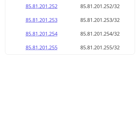
85.81.201.252
85.81.201.252/32
85.81.201.253
85.81.201.253/32
85.81.201.254
85.81.201.254/32
85.81.201.255
85.81.201.255/32