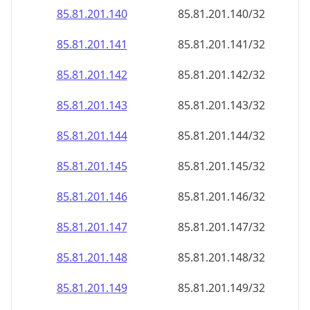
85.81.201.140
85.81.201.140/32
85.81.201.141
85.81.201.141/32
85.81.201.142
85.81.201.142/32
85.81.201.143
85.81.201.143/32
85.81.201.144
85.81.201.144/32
85.81.201.145
85.81.201.145/32
85.81.201.146
85.81.201.146/32
85.81.201.147
85.81.201.147/32
85.81.201.148
85.81.201.148/32
85.81.201.149
85.81.201.149/32