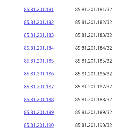
85.81.201.181
85.81.201.181/32
85.81.201.182
85.81.201.182/32
85.81.201.183
85.81.201.183/32
85.81.201.184
85.81.201.184/32
85.81.201.185
85.81.201.185/32
85.81.201.186
85.81.201.186/32
85.81.201.187
85.81.201.187/32
85.81.201.188
85.81.201.188/32
85.81.201.189
85.81.201.189/32
85.81.201.190
85.81.201.190/32