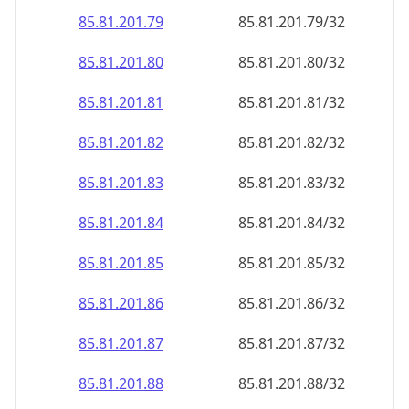
85.81.201.79
85.81.201.79/32
85.81.201.80
85.81.201.80/32
85.81.201.81
85.81.201.81/32
85.81.201.82
85.81.201.82/32
85.81.201.83
85.81.201.83/32
85.81.201.84
85.81.201.84/32
85.81.201.85
85.81.201.85/32
85.81.201.86
85.81.201.86/32
85.81.201.87
85.81.201.87/32
85.81.201.88
85.81.201.88/32