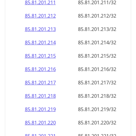
85.81.201.211
85.81.201.211/32
85.81.201.212
85.81.201.212/32
85.81.201.213
85.81.201.213/32
85.81.201.214
85.81.201.214/32
85.81.201.215
85.81.201.215/32
85.81.201.216
85.81.201.216/32
85.81.201.217
85.81.201.217/32
85.81.201.218
85.81.201.218/32
85.81.201.219
85.81.201.219/32
85.81.201.220
85.81.201.220/32