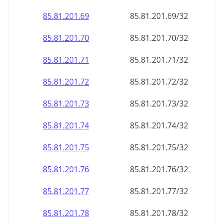
85.81.201.69
85.81.201.69/32
85.81.201.70
85.81.201.70/32
85.81.201.71
85.81.201.71/32
85.81.201.72
85.81.201.72/32
85.81.201.73
85.81.201.73/32
85.81.201.74
85.81.201.74/32
85.81.201.75
85.81.201.75/32
85.81.201.76
85.81.201.76/32
85.81.201.77
85.81.201.77/32
85.81.201.78
85.81.201.78/32