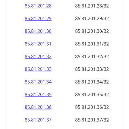
85.81.201.28
85.81.201.28/32
85.81.201.29
85.81.201.29/32
85.81.201.30
85.81.201.30/32
85.81.201.31
85.81.201.31/32
85.81.201.32
85.81.201.32/32
85.81.201.33
85.81.201.33/32
85.81.201.34
85.81.201.34/32
85.81.201.35
85.81.201.35/32
85.81.201.36
85.81.201.36/32
85.81.201.37
85.81.201.37/32