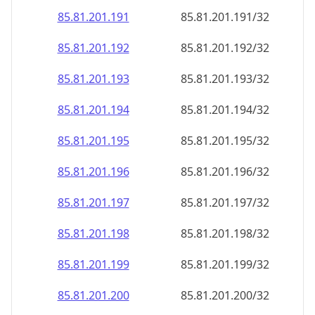
85.81.201.191
85.81.201.191/32
85.81.201.192
85.81.201.192/32
85.81.201.193
85.81.201.193/32
85.81.201.194
85.81.201.194/32
85.81.201.195
85.81.201.195/32
85.81.201.196
85.81.201.196/32
85.81.201.197
85.81.201.197/32
85.81.201.198
85.81.201.198/32
85.81.201.199
85.81.201.199/32
85.81.201.200
85.81.201.200/32