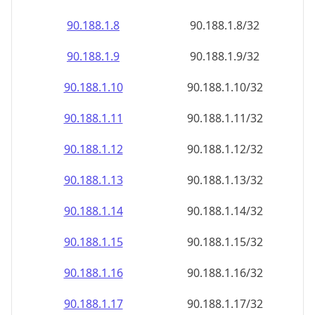
90.188.1.8
90.188.1.8/32
90.188.1.9
90.188.1.9/32
90.188.1.10
90.188.1.10/32
90.188.1.11
90.188.1.11/32
90.188.1.12
90.188.1.12/32
90.188.1.13
90.188.1.13/32
90.188.1.14
90.188.1.14/32
90.188.1.15
90.188.1.15/32
90.188.1.16
90.188.1.16/32
90.188.1.17
90.188.1.17/32