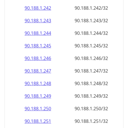
90.188.1.242
90.188.1.242/32
90.188.1.243
90.188.1.243/32
90.188.1.244
90.188.1.244/32
90.188.1.245
90.188.1.245/32
90.188.1.246
90.188.1.246/32
90.188.1.247
90.188.1.247/32
90.188.1.248
90.188.1.248/32
90.188.1.249
90.188.1.249/32
90.188.1.250
90.188.1.250/32
90.188.1.251
90.188.1.251/32