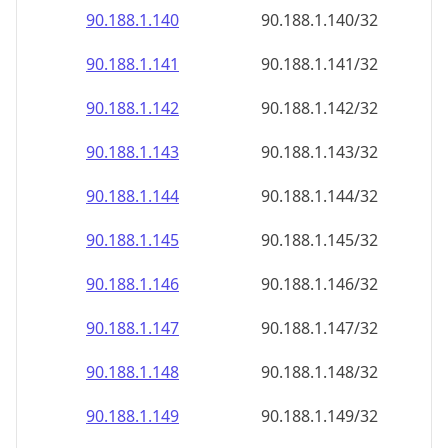
90.188.1.140
90.188.1.140/32
90.188.1.141
90.188.1.141/32
90.188.1.142
90.188.1.142/32
90.188.1.143
90.188.1.143/32
90.188.1.144
90.188.1.144/32
90.188.1.145
90.188.1.145/32
90.188.1.146
90.188.1.146/32
90.188.1.147
90.188.1.147/32
90.188.1.148
90.188.1.148/32
90.188.1.149
90.188.1.149/32