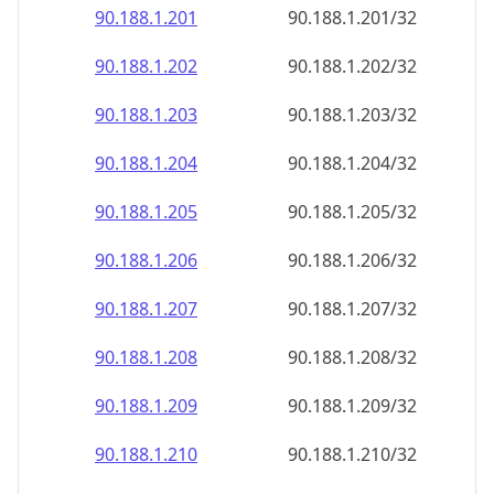
90.188.1.201
90.188.1.201/32
90.188.1.202
90.188.1.202/32
90.188.1.203
90.188.1.203/32
90.188.1.204
90.188.1.204/32
90.188.1.205
90.188.1.205/32
90.188.1.206
90.188.1.206/32
90.188.1.207
90.188.1.207/32
90.188.1.208
90.188.1.208/32
90.188.1.209
90.188.1.209/32
90.188.1.210
90.188.1.210/32