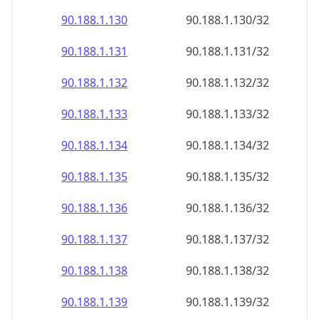
90.188.1.130
90.188.1.130/32
90.188.1.131
90.188.1.131/32
90.188.1.132
90.188.1.132/32
90.188.1.133
90.188.1.133/32
90.188.1.134
90.188.1.134/32
90.188.1.135
90.188.1.135/32
90.188.1.136
90.188.1.136/32
90.188.1.137
90.188.1.137/32
90.188.1.138
90.188.1.138/32
90.188.1.139
90.188.1.139/32