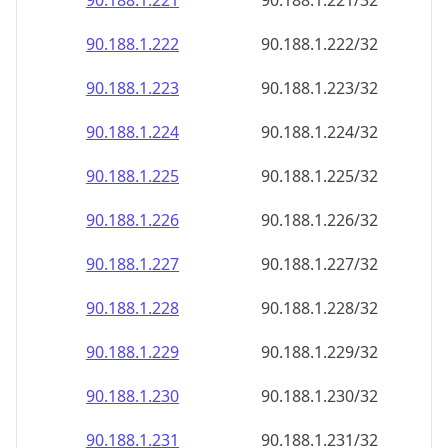
90.188.1.221
90.188.1.221/32
90.188.1.222
90.188.1.222/32
90.188.1.223
90.188.1.223/32
90.188.1.224
90.188.1.224/32
90.188.1.225
90.188.1.225/32
90.188.1.226
90.188.1.226/32
90.188.1.227
90.188.1.227/32
90.188.1.228
90.188.1.228/32
90.188.1.229
90.188.1.229/32
90.188.1.230
90.188.1.230/32
90.188.1.231
90.188.1.231/32