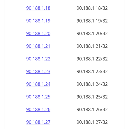
90.188.1.18
90.188.1.18/32
90.188.1.19
90.188.1.19/32
90.188.1.20
90.188.1.20/32
90.188.1.21
90.188.1.21/32
90.188.1.22
90.188.1.22/32
90.188.1.23
90.188.1.23/32
90.188.1.24
90.188.1.24/32
90.188.1.25
90.188.1.25/32
90.188.1.26
90.188.1.26/32
90.188.1.27
90.188.1.27/32