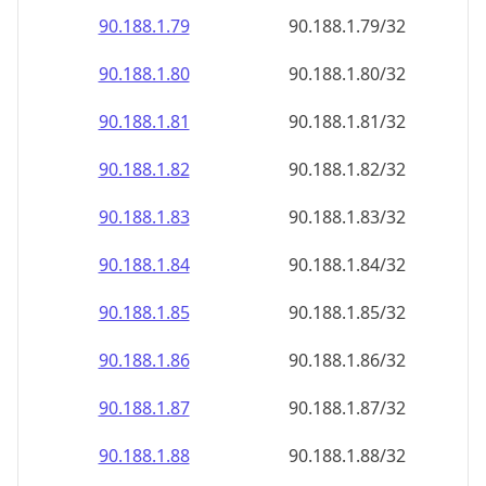
90.188.1.79
90.188.1.79/32
90.188.1.80
90.188.1.80/32
90.188.1.81
90.188.1.81/32
90.188.1.82
90.188.1.82/32
90.188.1.83
90.188.1.83/32
90.188.1.84
90.188.1.84/32
90.188.1.85
90.188.1.85/32
90.188.1.86
90.188.1.86/32
90.188.1.87
90.188.1.87/32
90.188.1.88
90.188.1.88/32