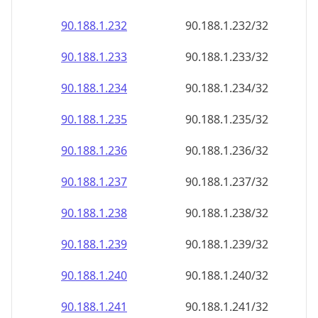
90.188.1.232
90.188.1.232/32
90.188.1.233
90.188.1.233/32
90.188.1.234
90.188.1.234/32
90.188.1.235
90.188.1.235/32
90.188.1.236
90.188.1.236/32
90.188.1.237
90.188.1.237/32
90.188.1.238
90.188.1.238/32
90.188.1.239
90.188.1.239/32
90.188.1.240
90.188.1.240/32
90.188.1.241
90.188.1.241/32