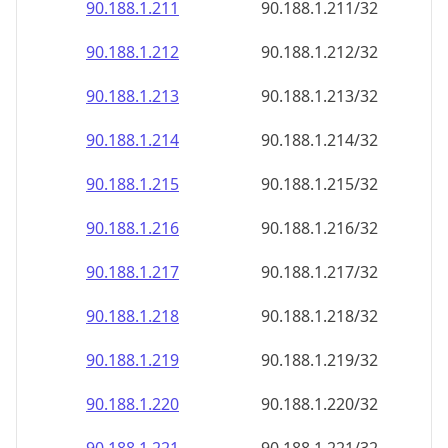
90.188.1.211
90.188.1.211/32
90.188.1.212
90.188.1.212/32
90.188.1.213
90.188.1.213/32
90.188.1.214
90.188.1.214/32
90.188.1.215
90.188.1.215/32
90.188.1.216
90.188.1.216/32
90.188.1.217
90.188.1.217/32
90.188.1.218
90.188.1.218/32
90.188.1.219
90.188.1.219/32
90.188.1.220
90.188.1.220/32