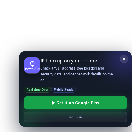
IP Lookup on your phone
Check any IP address, see location and
security data, and get network details on the
go
Real-time Data
Mobile Ready
Get it on Google Play
Not now