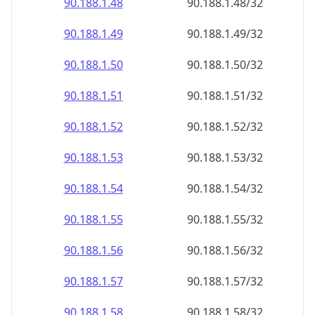
90.188.1.48
90.188.1.48/32
90.188.1.49
90.188.1.49/32
90.188.1.50
90.188.1.50/32
90.188.1.51
90.188.1.51/32
90.188.1.52
90.188.1.52/32
90.188.1.53
90.188.1.53/32
90.188.1.54
90.188.1.54/32
90.188.1.55
90.188.1.55/32
90.188.1.56
90.188.1.56/32
90.188.1.57
90.188.1.57/32
90.188.1.58
90.188.1.58/32