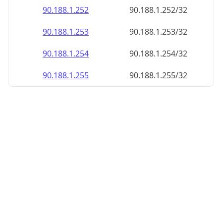
90.188.1.252
90.188.1.252/32
90.188.1.253
90.188.1.253/32
90.188.1.254
90.188.1.254/32
90.188.1.255
90.188.1.255/32