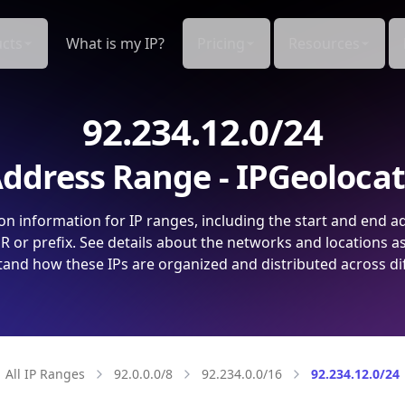
cts
What is my IP?
Pricing
Resources
92.234.12.0/24
ddress Range - IPGeoloca
on information for IP ranges, including the start and end a
 or prefix. See details about the networks and locations a
and how these IPs are organized and distributed across di
All IP Ranges
92.0.0.0/8
92.234.0.0/16
92.234.12.0/24