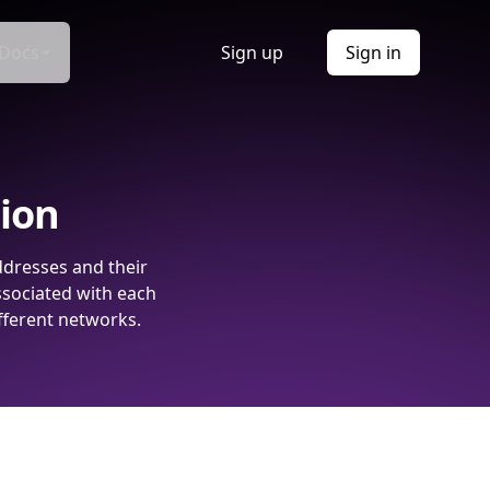
Docs
Sign up
Sign in
tion
ddresses and their
ssociated with each
fferent networks.