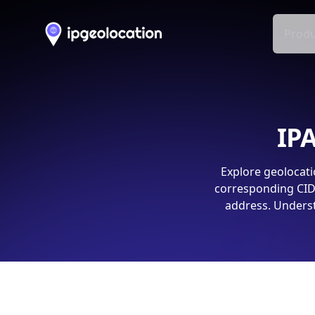
Produ
IPA
Explore geolocati
corresponding CIDR
address. Underst