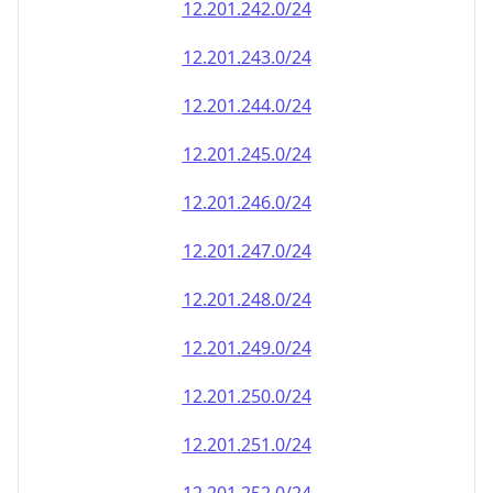
12.201.242.0/24
12.201.243.0/24
12.201.244.0/24
12.201.245.0/24
12.201.246.0/24
12.201.247.0/24
12.201.248.0/24
12.201.249.0/24
12.201.250.0/24
12.201.251.0/24