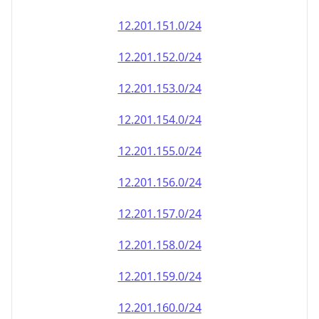
12.201.151.0/24
12.201.152.0/24
12.201.153.0/24
12.201.154.0/24
12.201.155.0/24
12.201.156.0/24
12.201.157.0/24
12.201.158.0/24
12.201.159.0/24
12.201.160.0/24