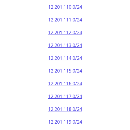
12.201.110.0/24
12.201.111.0/24
12.201.112.0/24
12.201.113.0/24
12.201.114.0/24
12.201.115.0/24
12.201.116.0/24
12.201.117.0/24
12.201.118.0/24
12.201.119.0/24