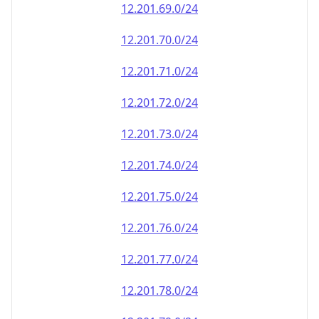
12.201.69.0/24
12.201.70.0/24
12.201.71.0/24
12.201.72.0/24
12.201.73.0/24
12.201.74.0/24
12.201.75.0/24
12.201.76.0/24
12.201.77.0/24
12.201.78.0/24