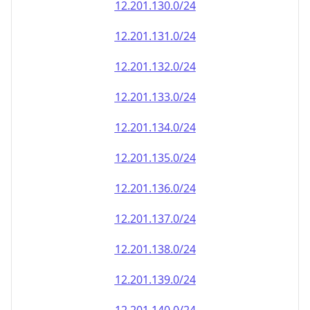
12.201.130.0/24
12.201.131.0/24
12.201.132.0/24
12.201.133.0/24
12.201.134.0/24
12.201.135.0/24
12.201.136.0/24
12.201.137.0/24
12.201.138.0/24
12.201.139.0/24