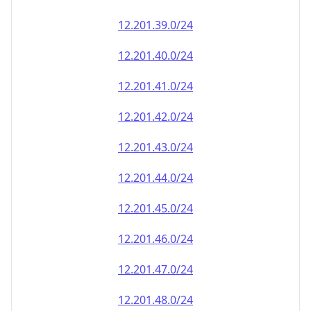
12.201.39.0/24
12.201.40.0/24
12.201.41.0/24
12.201.42.0/24
12.201.43.0/24
12.201.44.0/24
12.201.45.0/24
12.201.46.0/24
12.201.47.0/24
12.201.48.0/24