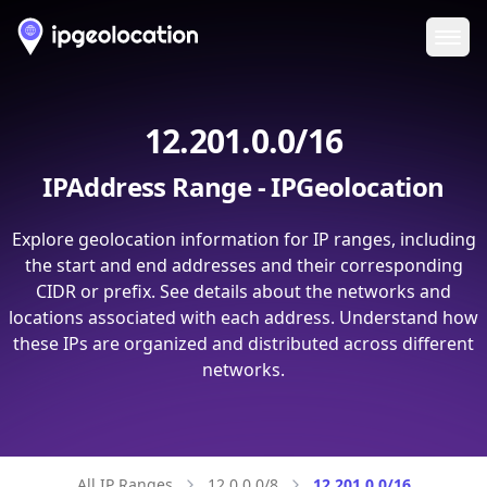
Ope
12.201.0.0/16
IPAddress Range - IPGeolocation
Explore geolocation information for IP ranges, including
the start and end addresses and their corresponding
CIDR or prefix. See details about the networks and
locations associated with each address. Understand how
these IPs are organized and distributed across different
networks.
All IP Ranges
12.0.0.0/8
12.201.0.0/16