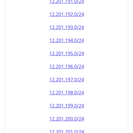
12.201.191.0/24
12.201.192.0/24
12.201.193.0/24
12.201.194.0/24
12.201.195.0/24
12.201.196.0/24
12.201.197.0/24
12.201.198.0/24
12.201.199.0/24
12.201.200.0/24
12.201.201.0/24