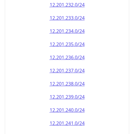
12.201.232.0/24
12.201.233.0/24
12.201.234.0/24
12.201.235.0/24
12.201.236.0/24
12.201.237.0/24
12.201.238.0/24
12.201.239.0/24
12.201.240.0/24
12.201.241.0/24