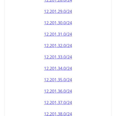
12.201.28.0/24
12.201.29.0/24
12.201.30.0/24
12.201.31.0/24
12.201.32.0/24
12.201.33.0/24
12.201.34.0/24
12.201.35.0/24
12.201.36.0/24
12.201.37.0/24
12.201.38.0/24