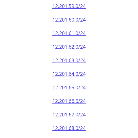
12.201.59.0/24
12.201.60.0/24
12.201.61.0/24
12.201.62.0/24
12.201.63.0/24
12.201.64.0/24
12.201.65.0/24
12.201.66.0/24
12.201.67.0/24
12.201.68.0/24