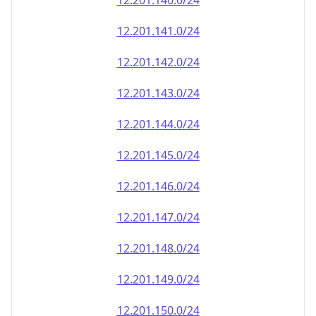
12.201.140.0/24
12.201.141.0/24
12.201.142.0/24
12.201.143.0/24
12.201.144.0/24
12.201.145.0/24
12.201.146.0/24
12.201.147.0/24
12.201.148.0/24
12.201.149.0/24
12.201.150.0/24