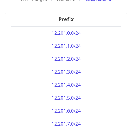
Prefix
12.201.0.0/24
12.201.1.0/24
12.201.2.0/24
12.201.3.0/24
12.201.4.0/24
12.201.5.0/24
12.201.6.0/24
12.201.7.0/24