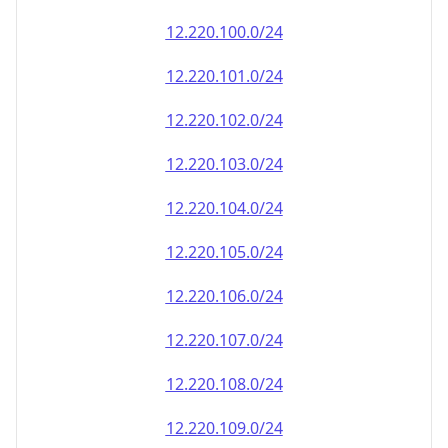
12.220.100.0/24
12.220.101.0/24
12.220.102.0/24
12.220.103.0/24
12.220.104.0/24
12.220.105.0/24
12.220.106.0/24
12.220.107.0/24
12.220.108.0/24
12.220.109.0/24