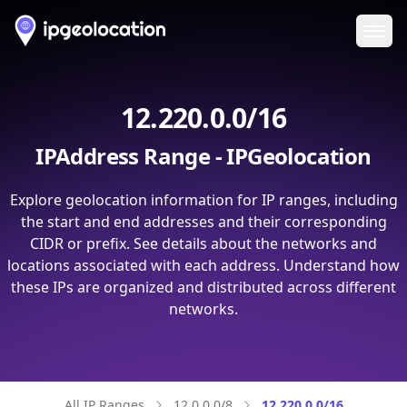
Ope
12.220.0.0/16
IPAddress Range - IPGeolocation
Explore geolocation information for IP ranges, including
the start and end addresses and their corresponding
CIDR or prefix. See details about the networks and
locations associated with each address. Understand how
these IPs are organized and distributed across different
networks.
All IP Ranges
12.0.0.0/8
12.220.0.0/16