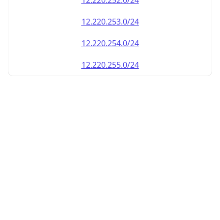
12.220.252.0/24
12.220.253.0/24
12.220.254.0/24
12.220.255.0/24