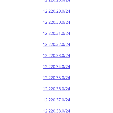
12.220.28.0/24
12.220.29.0/24
12.220.30.0/24
12.220.31.0/24
12.220.32.0/24
12.220.33.0/24
12.220.34.0/24
12.220.35.0/24
12.220.36.0/24
12.220.37.0/24
12.220.38.0/24