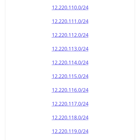
12.220.110.0/24
12.220.111.0/24
12.220.112.0/24
12.220.113.0/24
12.220.114.0/24
12.220.115.0/24
12.220.116.0/24
12.220.117.0/24
12.220.118.0/24
12.220.119.0/24