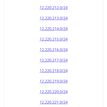
12.220.212.0/24
12.220.213.0/24
12.220.214.0/24
12.220.215.0/24
12.220.216.0/24
12.220.217.0/24
12.220.218.0/24
12.220.219.0/24
12.220.220.0/24
12.220.221.0/24