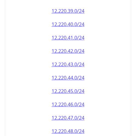
12.220.39.0/24
12.220.40.0/24
12.220.41.0/24
12.220.42.0/24
12.220.43.0/24
12.220.44.0/24
12.220.45.0/24
12.220.46.0/24
12.220.47.0/24
12.220.48.0/24