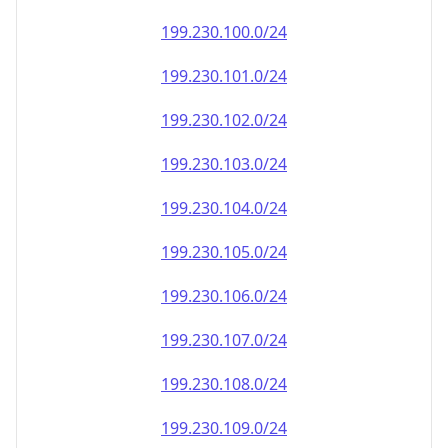
199.230.100.0/24
199.230.101.0/24
199.230.102.0/24
199.230.103.0/24
199.230.104.0/24
199.230.105.0/24
199.230.106.0/24
199.230.107.0/24
199.230.108.0/24
199.230.109.0/24