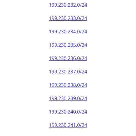
199.230.232.0/24
199.230.233.0/24
199.230.234.0/24
199.230.235.0/24
199.230.236.0/24
199.230.237.0/24
199.230.238.0/24
199.230.239.0/24
199.230.240.0/24
199.230.241.0/24