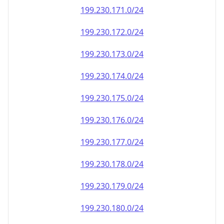
199.230.171.0/24
199.230.172.0/24
199.230.173.0/24
199.230.174.0/24
199.230.175.0/24
199.230.176.0/24
199.230.177.0/24
199.230.178.0/24
199.230.179.0/24
199.230.180.0/24