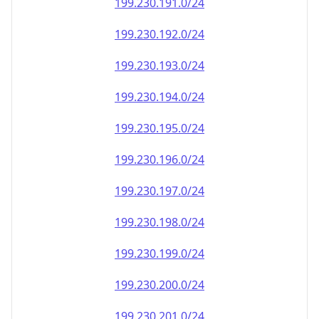
199.230.191.0/24
199.230.192.0/24
199.230.193.0/24
199.230.194.0/24
199.230.195.0/24
199.230.196.0/24
199.230.197.0/24
199.230.198.0/24
199.230.199.0/24
199.230.200.0/24
199.230.201.0/24