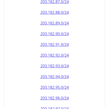
203.182.90.0/24
203.182.91.0/24
203.182.92.0/24
203.182.93.0/24
203.182.94.0/24
203.182.95.0/24
203.182.96.0/24
203.182.97.0/24
203.182.98.0/24
203.182.99.0/24