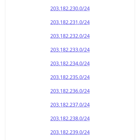
203.182.232.0/24
203.182.233.0/24
203.182.234.0/24
203.182.235.0/24
203.182.236.0/24
203.182.237.0/24
203.182.238.0/24
203.182.239.0/24
203.182.240.0/24
203.182.241.0/24