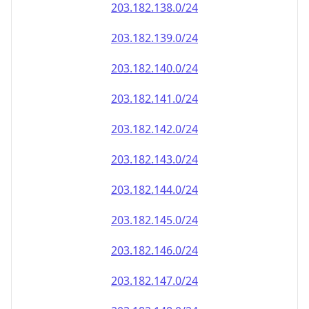
203.182.140.0/24
203.182.141.0/24
203.182.142.0/24
203.182.143.0/24
203.182.144.0/24
203.182.145.0/24
203.182.146.0/24
203.182.147.0/24
203.182.148.0/24
203.182.149.0/24
203.182.150.0/24