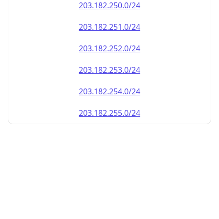
203.182.252.0/24
203.182.253.0/24
203.182.254.0/24
203.182.255.0/24