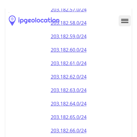
203.182.59.0/24
203.182.60.0/24
203.182.61.0/24
203.182.62.0/24
203.182.63.0/24
203.182.64.0/24
203.182.65.0/24
203.182.66.0/24
203.182.67.0/24
203.182.68.0/24