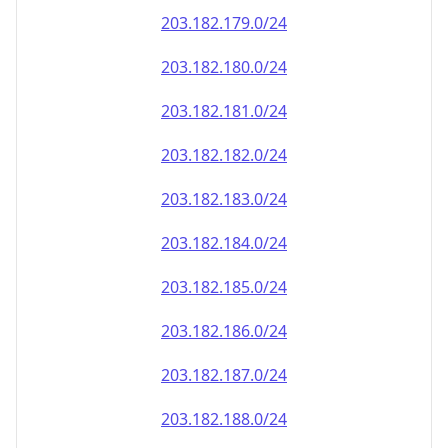
203.182.181.0/24
203.182.182.0/24
203.182.183.0/24
203.182.184.0/24
203.182.185.0/24
203.182.186.0/24
203.182.187.0/24
203.182.188.0/24
203.182.189.0/24
203.182.190.0/24