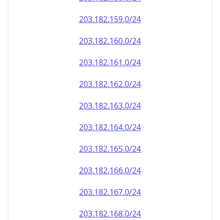
203.182.161.0/24
203.182.162.0/24
203.182.163.0/24
203.182.164.0/24
203.182.165.0/24
203.182.166.0/24
203.182.167.0/24
203.182.168.0/24
203.182.169.0/24
203.182.170.0/24