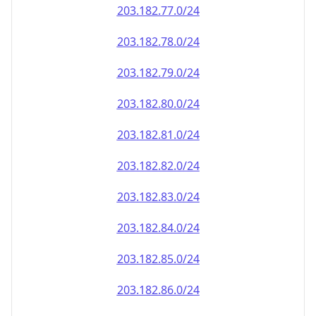
203.182.79.0/24
203.182.80.0/24
203.182.81.0/24
203.182.82.0/24
203.182.83.0/24
203.182.84.0/24
203.182.85.0/24
203.182.86.0/24
203.182.87.0/24
203.182.88.0/24
203.182.89.0/24