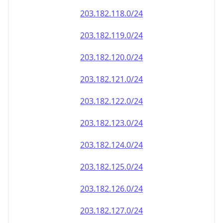
203.182.120.0/24
203.182.121.0/24
203.182.122.0/24
203.182.123.0/24
203.182.124.0/24
203.182.125.0/24
203.182.126.0/24
203.182.127.0/24
203.182.128.0/24
203.182.129.0/24