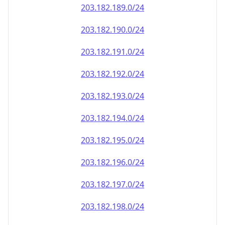
203.182.191.0/24
203.182.192.0/24
203.182.193.0/24
203.182.194.0/24
203.182.195.0/24
203.182.196.0/24
203.182.197.0/24
203.182.198.0/24
203.182.199.0/24
203.182.200.0/24
203.182.201.0/24