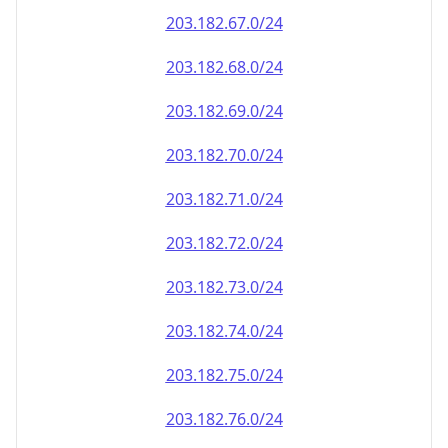
203.182.69.0/24
203.182.70.0/24
203.182.71.0/24
203.182.72.0/24
203.182.73.0/24
203.182.74.0/24
203.182.75.0/24
203.182.76.0/24
203.182.77.0/24
203.182.78.0/24