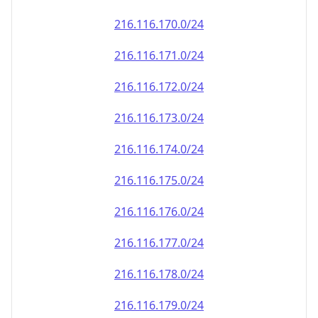
216.116.171.0/24
216.116.172.0/24
216.116.173.0/24
216.116.174.0/24
216.116.175.0/24
216.116.176.0/24
216.116.177.0/24
216.116.178.0/24
216.116.179.0/24
216.116.180.0/24