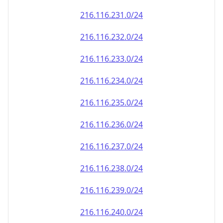
216.116.232.0/24
216.116.233.0/24
216.116.234.0/24
216.116.235.0/24
216.116.236.0/24
216.116.237.0/24
216.116.238.0/24
216.116.239.0/24
216.116.240.0/24
216.116.241.0/24