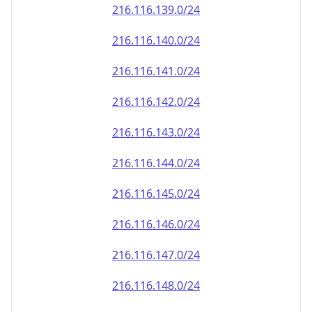
216.116.140.0/24
216.116.141.0/24
216.116.142.0/24
216.116.143.0/24
216.116.144.0/24
216.116.145.0/24
216.116.146.0/24
216.116.147.0/24
216.116.148.0/24
216.116.149.0/24
216.116.150.0/24