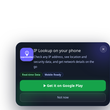
IP Lookup on your phone
Check any IP address, see location and
security data, and get network details on the
go
Real-time Data
Mobile Ready
Get it on Google Play
Not now