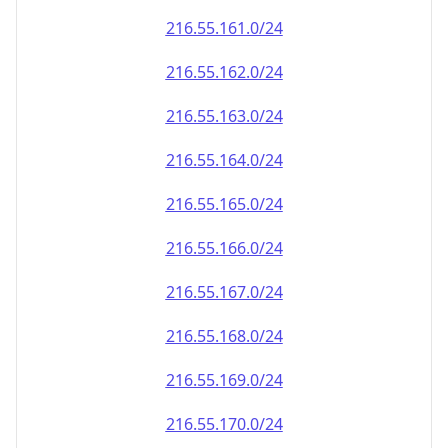
216.55.161.0/24
216.55.162.0/24
216.55.163.0/24
216.55.164.0/24
216.55.165.0/24
216.55.166.0/24
216.55.167.0/24
216.55.168.0/24
216.55.169.0/24
216.55.170.0/24