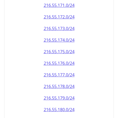
216.55.171.0/24
216.55.172.0/24
216.55.173.0/24
216.55.174.0/24
216.55.175.0/24
216.55.176.0/24
216.55.177.0/24
216.55.178.0/24
216.55.179.0/24
216.55.180.0/24