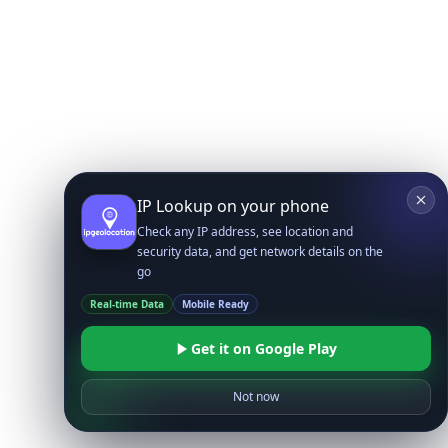
IP Lookup on your phone
Check any IP address, see location and
security data, and get network details on the
go
Real-time Data
Mobile Ready
Get it on Google Play
Not now