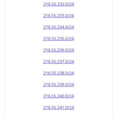
216.55.232.0/24
216.55.233.0/24
216.55.234.0/24
216.55.235.0/24
216.55.236.0/24
216.55.237.0/24
216.55.238.0/24
216.55.239.0/24
216.55.240.0/24
216.55.241.0/24