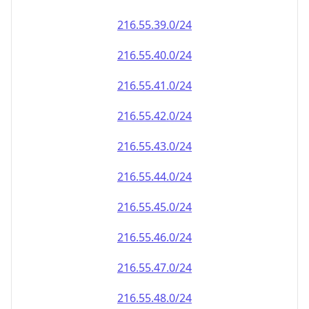
216.55.39.0/24
216.55.40.0/24
216.55.41.0/24
216.55.42.0/24
216.55.43.0/24
216.55.44.0/24
216.55.45.0/24
216.55.46.0/24
216.55.47.0/24
216.55.48.0/24