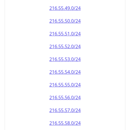
216.55.49.0/24
216.55.50.0/24
216.55.51.0/24
216.55.52.0/24
216.55.53.0/24
216.55.54.0/24
216.55.55.0/24
216.55.56.0/24
216.55.57.0/24
216.55.58.0/24