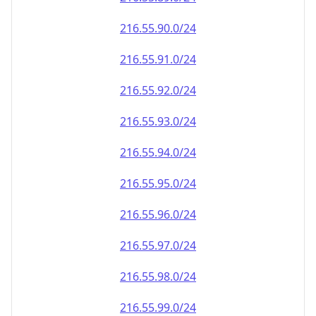
216.55.90.0/24
216.55.91.0/24
216.55.92.0/24
216.55.93.0/24
216.55.94.0/24
216.55.95.0/24
216.55.96.0/24
216.55.97.0/24
216.55.98.0/24
216.55.99.0/24