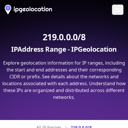
Ope
219.0.0.0/8
IPAddress Range - IPGeolocation
Explore geolocation information for IP ranges, including
the start and end addresses and their corresponding
CIDR or prefix. See details about the networks and
locations associated with each address. Understand how
these IPs are organized and distributed across different
networks.
All IP Ranges
219.0.0.0/8