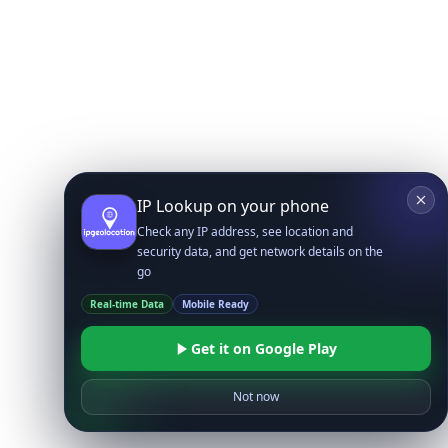
IP Lookup on your phone
Check any IP address, see location and
security data, and get network details on the
go
Real-time Data
Mobile Ready
Get it on Google Play
Not now