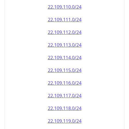
22.109.110.0/24
22.109.111.0/24
22.109.112.0/24
22.109.113.0/24
22.109.114.0/24
22.109.115.0/24
22.109.116.0/24
22.109.117.0/24
22.109.118.0/24
22.109.119.0/24