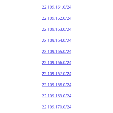
22.109.161.0/24
22.109.162.0/24
22.109.163.0/24
22.109.164.0/24
22.109.165.0/24
22.109.166.0/24
22.109.167.0/24
22.109.168.0/24
22.109.169.0/24
22.109.170.0/24