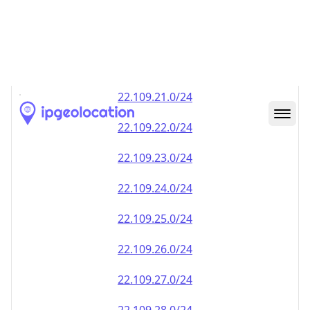
22.109.18.0/24
22.109.19.0/24
22.109.20.0/24
22.109.21.0/24
22.109.22.0/24
22.109.23.0/24
22.109.24.0/24
22.109.25.0/24
22.109.26.0/24
22.109.27.0/24