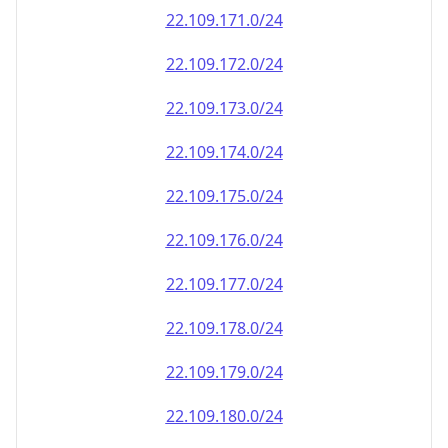
22.109.171.0/24
22.109.172.0/24
22.109.173.0/24
22.109.174.0/24
22.109.175.0/24
22.109.176.0/24
22.109.177.0/24
22.109.178.0/24
22.109.179.0/24
22.109.180.0/24