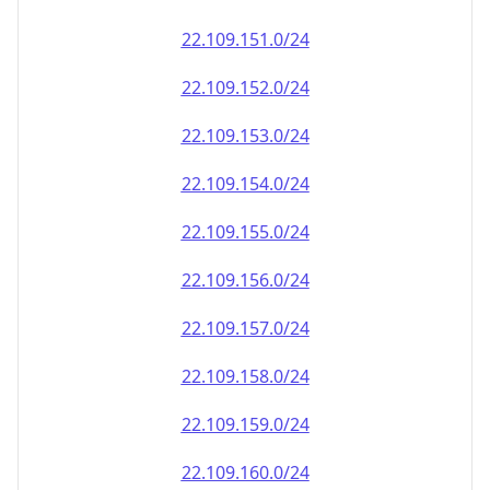
22.109.151.0/24
22.109.152.0/24
22.109.153.0/24
22.109.154.0/24
22.109.155.0/24
22.109.156.0/24
22.109.157.0/24
22.109.158.0/24
22.109.159.0/24
22.109.160.0/24