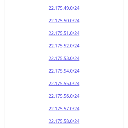
22.175.49.0/24
22.175.50.0/24
22.175.51.0/24
22.175.52.0/24
22.175.53.0/24
22.175.54.0/24
22.175.55.0/24
22.175.56.0/24
22.175.57.0/24
22.175.58.0/24