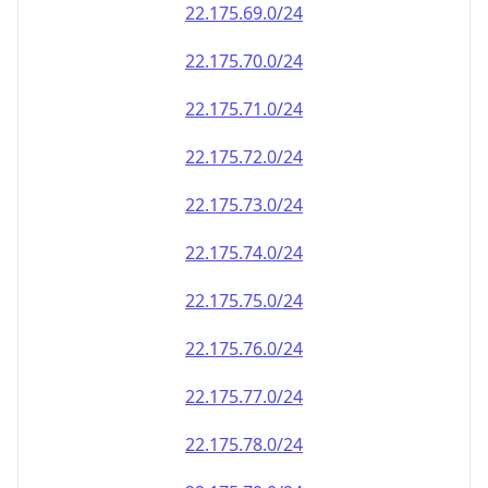
22.175.69.0/24
22.175.70.0/24
22.175.71.0/24
22.175.72.0/24
22.175.73.0/24
22.175.74.0/24
22.175.75.0/24
22.175.76.0/24
22.175.77.0/24
22.175.78.0/24