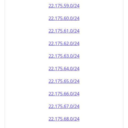
22.175.59.0/24
22.175.60.0/24
22.175.61.0/24
22.175.62.0/24
22.175.63.0/24
22.175.64.0/24
22.175.65.0/24
22.175.66.0/24
22.175.67.0/24
22.175.68.0/24