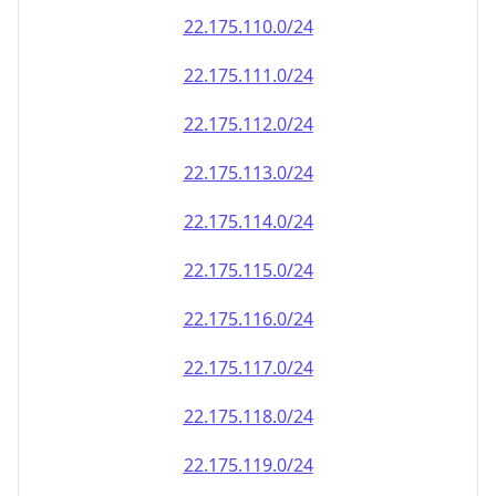
22.175.110.0/24
22.175.111.0/24
22.175.112.0/24
22.175.113.0/24
22.175.114.0/24
22.175.115.0/24
22.175.116.0/24
22.175.117.0/24
22.175.118.0/24
22.175.119.0/24