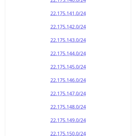
22.175.140.0/24
22.175.141.0/24
22.175.142.0/24
22.175.143.0/24
22.175.144.0/24
22.175.145.0/24
22.175.146.0/24
22.175.147.0/24
22.175.148.0/24
22.175.149.0/24
22.175.150.0/24