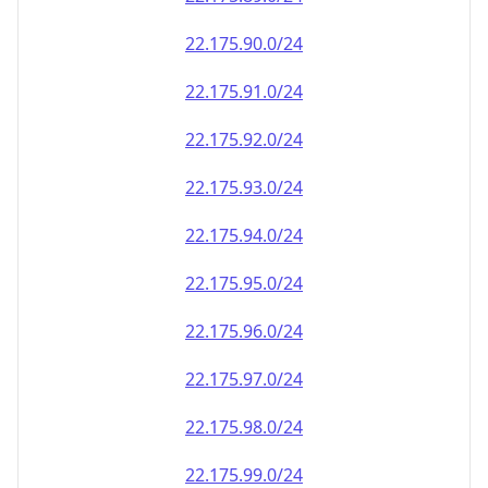
22.175.90.0/24
22.175.91.0/24
22.175.92.0/24
22.175.93.0/24
22.175.94.0/24
22.175.95.0/24
22.175.96.0/24
22.175.97.0/24
22.175.98.0/24
22.175.99.0/24