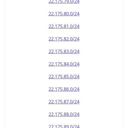
22.175.79.0/24
22.175.80.0/24
22.175.81.0/24
22.175.82.0/24
22.175.83.0/24
22.175.84.0/24
22.175.85.0/24
22.175.86.0/24
22.175.87.0/24
22.175.88.0/24
22.175.89.0/24