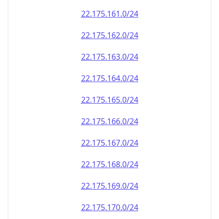
22.175.161.0/24
22.175.162.0/24
22.175.163.0/24
22.175.164.0/24
22.175.165.0/24
22.175.166.0/24
22.175.167.0/24
22.175.168.0/24
22.175.169.0/24
22.175.170.0/24