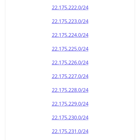
22.175.222.0/24
22.175.223.0/24
22.175.224.0/24
22.175.225.0/24
22.175.226.0/24
22.175.227.0/24
22.175.228.0/24
22.175.229.0/24
22.175.230.0/24
22.175.231.0/24