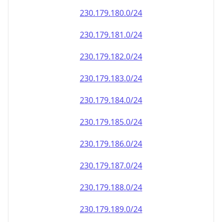
230.179.181.0/24
230.179.182.0/24
230.179.183.0/24
230.179.184.0/24
230.179.185.0/24
230.179.186.0/24
230.179.187.0/24
230.179.188.0/24
230.179.189.0/24
230.179.190.0/24