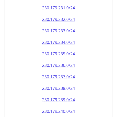
230.179.232.0/24
230.179.233.0/24
230.179.234.0/24
230.179.235.0/24
230.179.236.0/24
230.179.237.0/24
230.179.238.0/24
230.179.239.0/24
230.179.240.0/24
230.179.241.0/24