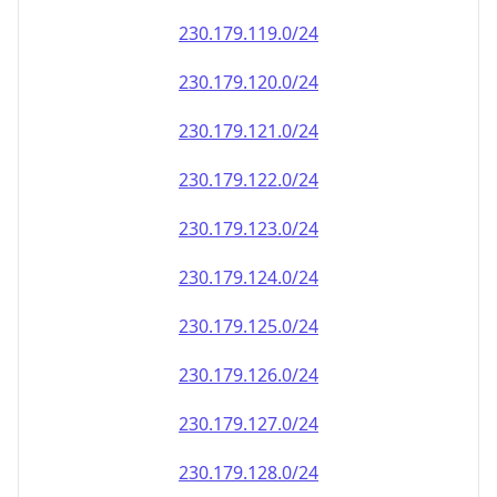
230.179.120.0/24
230.179.121.0/24
230.179.122.0/24
230.179.123.0/24
230.179.124.0/24
230.179.125.0/24
230.179.126.0/24
230.179.127.0/24
230.179.128.0/24
230.179.129.0/24