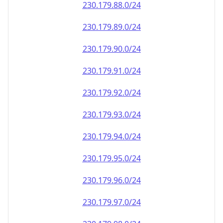
230.179.90.0/24
230.179.91.0/24
230.179.92.0/24
230.179.93.0/24
230.179.94.0/24
230.179.95.0/24
230.179.96.0/24
230.179.97.0/24
230.179.98.0/24
230.179.99.0/24