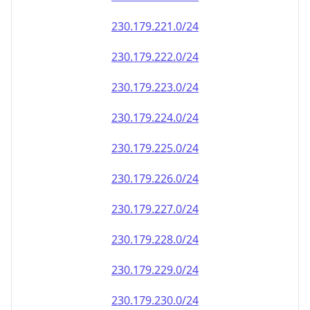
230.179.222.0/24
230.179.223.0/24
230.179.224.0/24
230.179.225.0/24
230.179.226.0/24
230.179.227.0/24
230.179.228.0/24
230.179.229.0/24
230.179.230.0/24
230.179.231.0/24