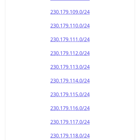
230.179.110.0/24
230.179.111.0/24
230.179.112.0/24
230.179.113.0/24
230.179.114.0/24
230.179.115.0/24
230.179.116.0/24
230.179.117.0/24
230.179.118.0/24
230.179.119.0/24