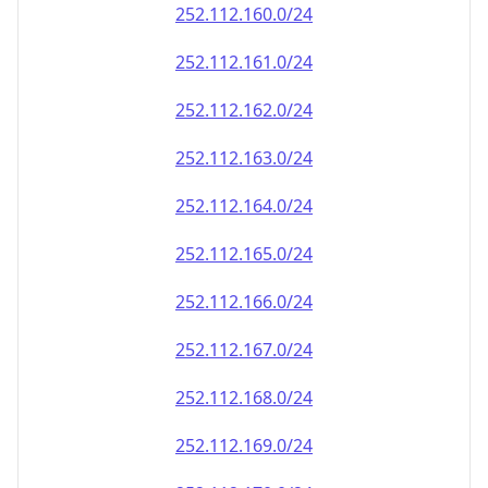
252.112.161.0/24
252.112.162.0/24
252.112.163.0/24
252.112.164.0/24
252.112.165.0/24
252.112.166.0/24
252.112.167.0/24
252.112.168.0/24
252.112.169.0/24
252.112.170.0/24