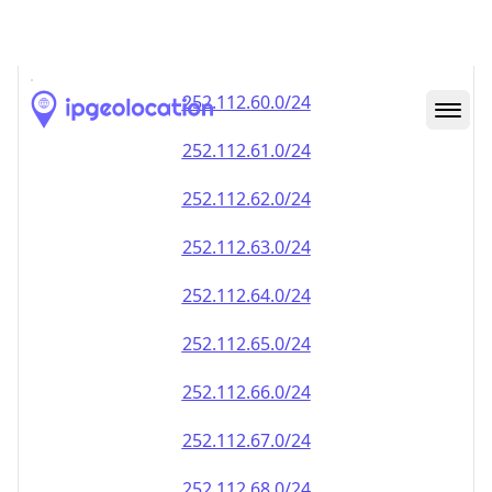
252.112.59.0/24
252.112.60.0/24
252.112.61.0/24
252.112.62.0/24
252.112.63.0/24
252.112.64.0/24
252.112.65.0/24
252.112.66.0/24
252.112.67.0/24
252.112.68.0/24