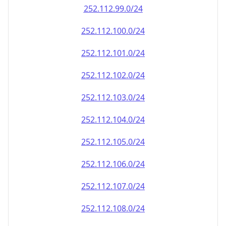
252.112.100.0/24
252.112.101.0/24
252.112.102.0/24
252.112.103.0/24
252.112.104.0/24
252.112.105.0/24
252.112.106.0/24
252.112.107.0/24
252.112.108.0/24
252.112.109.0/24