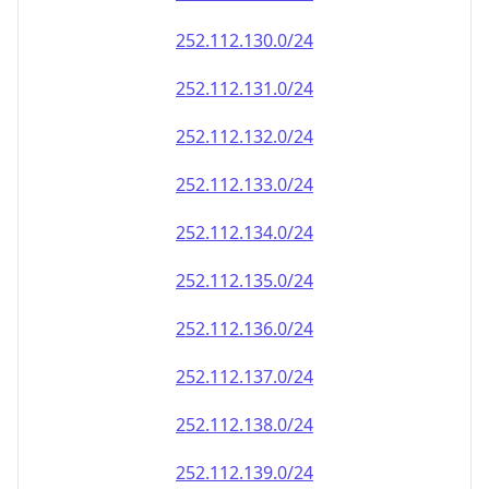
252.112.130.0/24
252.112.131.0/24
252.112.132.0/24
252.112.133.0/24
252.112.134.0/24
252.112.135.0/24
252.112.136.0/24
252.112.137.0/24
252.112.138.0/24
252.112.139.0/24