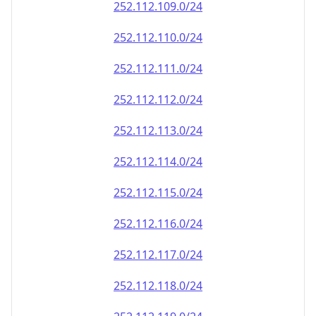
252.112.110.0/24
252.112.111.0/24
252.112.112.0/24
252.112.113.0/24
252.112.114.0/24
252.112.115.0/24
252.112.116.0/24
252.112.117.0/24
252.112.118.0/24
252.112.119.0/24