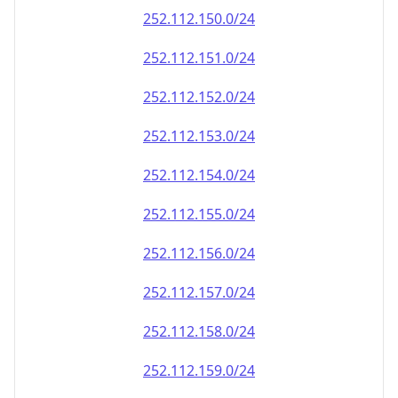
252.112.151.0/24
252.112.152.0/24
252.112.153.0/24
252.112.154.0/24
252.112.155.0/24
252.112.156.0/24
252.112.157.0/24
252.112.158.0/24
252.112.159.0/24
252.112.160.0/24