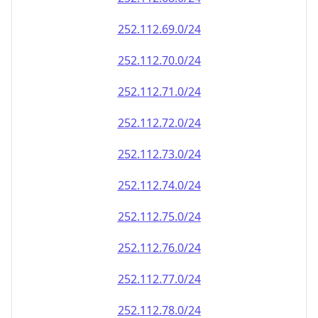
252.112.69.0/24
252.112.70.0/24
252.112.71.0/24
252.112.72.0/24
252.112.73.0/24
252.112.74.0/24
252.112.75.0/24
252.112.76.0/24
252.112.77.0/24
252.112.78.0/24