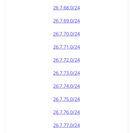
26.7.69.0/24
26.7.70.0/24
26.7.71.0/24
26.7.72.0/24
26.7.73.0/24
26.7.74.0/24
26.7.75.0/24
26.7.76.0/24
26.7.77.0/24
26.7.78.0/24