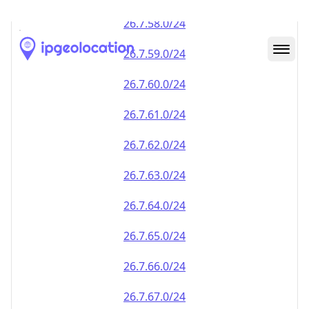
26.7.59.0/24
26.7.60.0/24
26.7.61.0/24
26.7.62.0/24
26.7.63.0/24
26.7.64.0/24
26.7.65.0/24
26.7.66.0/24
26.7.67.0/24
26.7.68.0/24