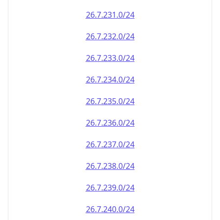
26.7.232.0/24
26.7.233.0/24
26.7.234.0/24
26.7.235.0/24
26.7.236.0/24
26.7.237.0/24
26.7.238.0/24
26.7.239.0/24
26.7.240.0/24
26.7.241.0/24