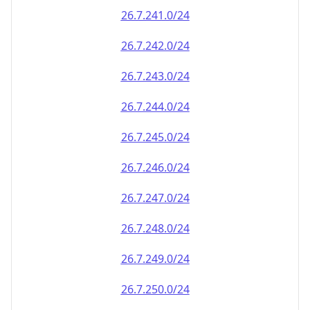
26.7.242.0/24
26.7.243.0/24
26.7.244.0/24
26.7.245.0/24
26.7.246.0/24
26.7.247.0/24
26.7.248.0/24
26.7.249.0/24
26.7.250.0/24
26.7.251.0/24