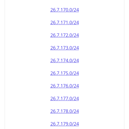
26.7.171.0/24
26.7.172.0/24
26.7.173.0/24
26.7.174.0/24
26.7.175.0/24
26.7.176.0/24
26.7.177.0/24
26.7.178.0/24
26.7.179.0/24
26.7.180.0/24