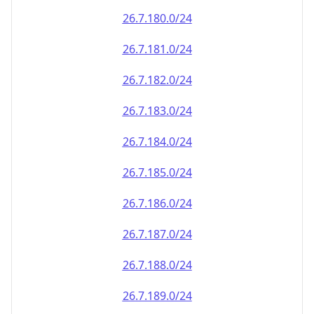
26.7.181.0/24
26.7.182.0/24
26.7.183.0/24
26.7.184.0/24
26.7.185.0/24
26.7.186.0/24
26.7.187.0/24
26.7.188.0/24
26.7.189.0/24
26.7.190.0/24