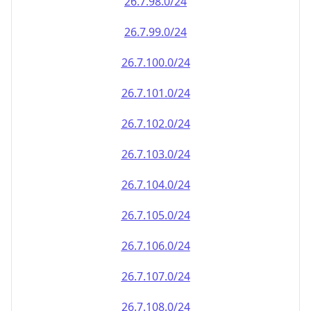
26.7.100.0/24
26.7.101.0/24
26.7.102.0/24
26.7.103.0/24
26.7.104.0/24
26.7.105.0/24
26.7.106.0/24
26.7.107.0/24
26.7.108.0/24
26.7.109.0/24