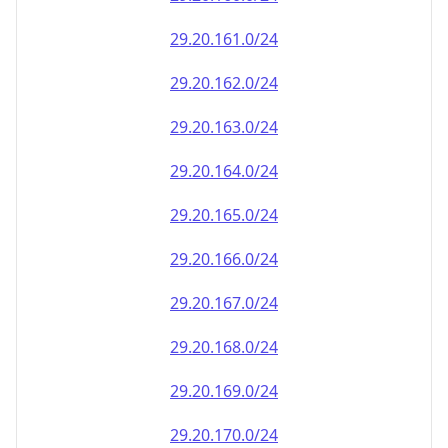
29.20.161.0/24
29.20.162.0/24
29.20.163.0/24
29.20.164.0/24
29.20.165.0/24
29.20.166.0/24
29.20.167.0/24
29.20.168.0/24
29.20.169.0/24
29.20.170.0/24