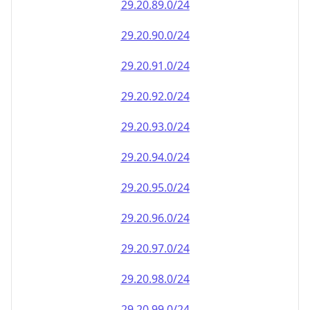
29.20.90.0/24
29.20.91.0/24
29.20.92.0/24
29.20.93.0/24
29.20.94.0/24
29.20.95.0/24
29.20.96.0/24
29.20.97.0/24
29.20.98.0/24
29.20.99.0/24