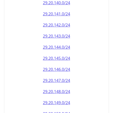
29.20.140.0/24
29.20.141.0/24
29.20.142.0/24
29.20.143.0/24
29.20.144.0/24
29.20.145.0/24
29.20.146.0/24
29.20.147.0/24
29.20.148.0/24
29.20.149.0/24
29.20.150.0/24