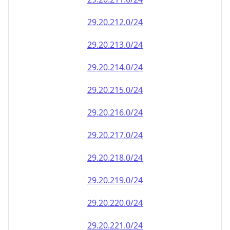
29.20.212.0/24
29.20.213.0/24
29.20.214.0/24
29.20.215.0/24
29.20.216.0/24
29.20.217.0/24
29.20.218.0/24
29.20.219.0/24
29.20.220.0/24
29.20.221.0/24