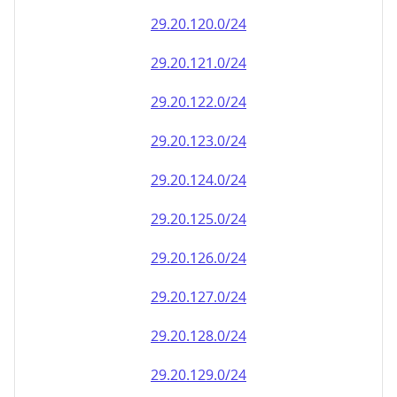
29.20.120.0/24
29.20.121.0/24
29.20.122.0/24
29.20.123.0/24
29.20.124.0/24
29.20.125.0/24
29.20.126.0/24
29.20.127.0/24
29.20.128.0/24
29.20.129.0/24